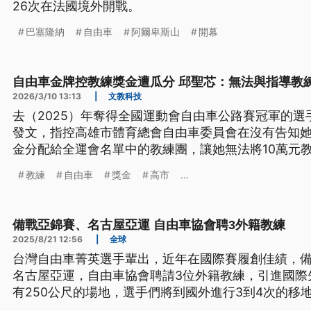
26次在法國境外開戰。
巴塞隆納
自由車
阿爾卑斯山
開幕
自由車金牌控教練獎金遭瓜分 邱聖芯：無法與指導教
2026/3/10 13:13
|
文教科技
去（2025）年奪得全國運動會自由車公路賽冠軍的選
發文，指控高雄市體育總會自由車委員會在沒有告知
金分配給全運會名單中的教練團，讓她無法將10萬元
練，她不滿分得獎金的教練有人甚至連比賽當天都沒
教練
自由車
獎金
高市
...
回應，邱姓選手的訓練教練沒入選這屆代表隊教練，
現行法規與高市體育總會研商修正。
備戰亞錦賽、名古屋亞運 自由車協會聘3外籍教練
2025/8/21 12:56
|
全球
台灣自由車菁英選手輩出，近年在國際賽履創佳績，備
名古屋亞運，自由車協會聘請3位外籍教練，引進國際
有250公尺的場地，選手們將到國外進行3到4次的移