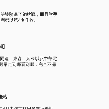
體雙雙騎進了銅牌戰，而且對手
團都以第4名作收。
聞】
愛爾達、東森、緯來以及中華電
讓觀眾走到哪看到哪，完全不漏
繼站
在4月中旬前往巴黎進行後勤