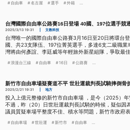
自由車
名古屋
選手
外籍
...
台灣國際自由車公路賽16日登場 40國、197位選手競
2025/3/13 19:31
|
文教科技
台灣唯一的國際自由車公路賽3月16日至20日將環台登
國、共23支隊伍、197位菁英選手，多達6支二級職
灣將由何彥誼、李廷威等年輕旅外新星組隊，爭取最
浪漫台三線
自由車
16日
公路賽
...
新竹市自由車場疑賽道不平 世壯運裁判長試騎摔倒骨
2025/2/21 19:31
|
地方
投入上億元整修的新竹市自由車場 ，是今（2025）
不過，昨（20）日世壯運裁判長試騎的時候，疑似因
議員質疑車場平整度不佳、積水等問題，新竹市政府
自由車場
世壯運
新竹市
自由車
...