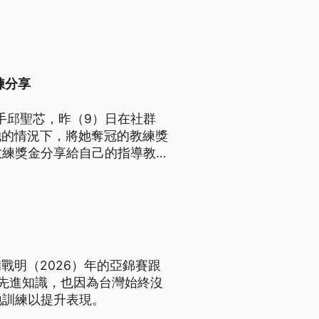
練分享
手邱聖芯，昨（9）日在社群
她的情況下，將她奪冠的教練獎
教練獎金分享給自己的指導教
到，質疑制度相當不公平。市府
才不符合獎金申請資格，會針對
戰明（2026）年的亞錦賽跟
先進知識，也因為台灣始終沒
地訓練以提升表現。