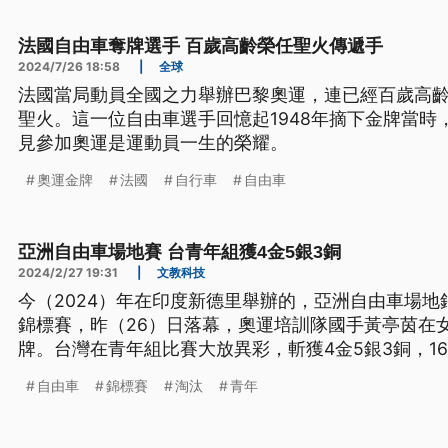
法國自由車奪牌選手 百歲高齡榮任聖火傳遞手
2024/7/26 18:58
|
全球
法國當局動員全國之力舉辦巴黎奧運，連已經百歲高
聖火。這一位自由車選手回憶起1948年摘下金牌當時
見參加奧運是運動員一生的榮耀。
奧運金牌
法國
自行車
自由車
亞洲自由車場地賽 台青年組獲4金5銀3銅
2024/2/27 19:31
|
文教科技
今（2024）年在印度新德里舉辦的，亞洲自由車場
錦標賽，昨（26）日落幕，奧運培訓隊國手黃亭茵在
牌。台灣在青年組比賽大放異彩，斬獲4金5銀3銅，1
大甲高中。
自由車
錦標賽
淘汰
青年