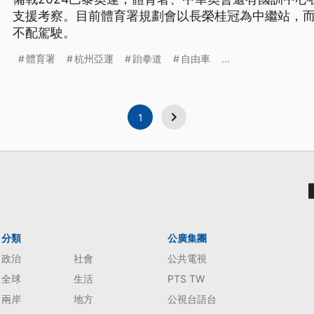
支援考察。目前體育署規劃會以長榮桂冠為中繼站，
不配駕駛。
體育署
杭州亞運
跆拳道
自由車
...
1
分類
公廣集團
政治
社會
公共電視
全球
生活
PTS TW
兩岸
地方
公視台語台