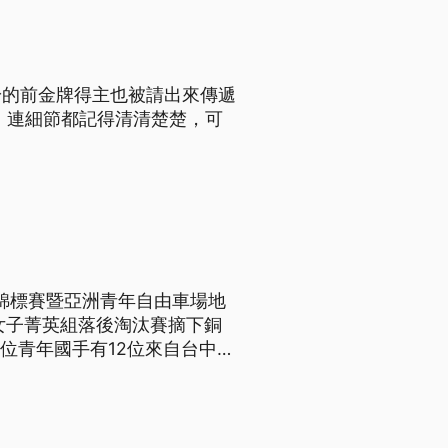
齡的前金牌得主也被請出來傳遞
，連細節都記得清清楚楚，可
地錦標賽暨亞洲青年自由車場地
女子菁英組落後淘汰賽摘下銅
6位青年國手有12位來自台中的