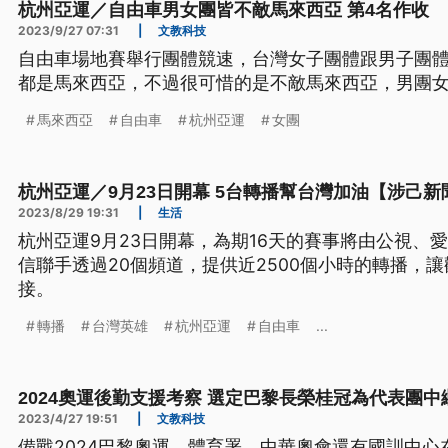
杭州亞運／自由車男女團皆不敵馬來西亞 第4名作收
2023/9/27 07:31
|
文教科技
自由車場地賽舉行團體競速，台灣女子團體跟男子團
都是馬來西亞，不過很可惜的是不敵馬來西亞，男團女
馬來西亞
自由車
杭州亞運
女團
杭州亞運／9月23日開幕 5台轉播幫台灣加油【涉己新
2023/8/29 19:31
|
生活
杭州亞運9月23日開幕，為期16天的賽事將由公視、
信聯手透過20個頻道，提供近2500個小時的轉播，
接。
轉播
台灣英雄
杭州亞運
自由車
...
2024奧運後勤支援考察 選定巴黎長榮桂冠為代表團中
2023/4/27 19:51
|
文教科技
備戰2024巴黎奧運，體育署、中華奧會還有國訓中心