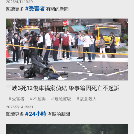
2026/4/11 19:10
#受害者
閱讀更多
有關的新聞
三峽3死12傷車禍案偵結 肇事翁因死亡不起訴
受害者
不起訴
危險駕駛
故意殺人
2025/7/14 19:31
#24小時
閱讀更多
有關的新聞