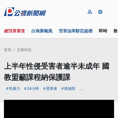
總預算審查
白海豚颱風
苦茶油苯駢芘超標
即時
熱
首頁
文教科技
上半年性侵受害者逾半未成年 國
教盟籲課程納保護課
性暴力
24小時
受害者
衛福部
...