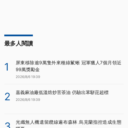
最多人閱讀
屏東移除逾9萬隻外來種綠鬣蜥 冠軍獵人7個月領近
1
99萬獎勵金
2026/8/6 19:39
嘉義麻油廠低溫焙炒苦茶油 仍驗出苯駢芘超標
2
2026/8/6 19:39
光纖無人機遺留纜線遍布森林 烏克蘭指控造成生態
3