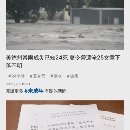
美德州暴雨成災已知24死 夏令營遭淹25女童下
落不明
24小時
夏令營
洪水
德州
2025/7/5 19:31
#未成年
閱讀更多
有關的新聞