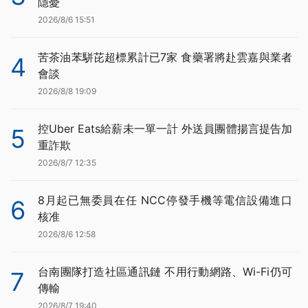
隱憂
2026/8/6 15:51
苦茶油苯駢芘超標累計已7家 食藥署將赴雲嘉與業者
4
會談
2026/8/8 19:09
控Uber Eats給薪未一單一計 外送員團體揚言提告加
5
重詐欺
2026/8/7 12:35
8月起已無委員在任 NCC停發手機等電信設備進口
6
核准
2026/8/6 12:58
台南團隊打造社區通訊鏈 不用行動網路、Wi-Fi仍可
7
傳輸
2026/8/7 19:40