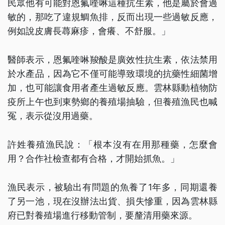
民眾他有可能對恩氟喹啉這種抗生素，他是屬於會過
敏的，那吃了違規鯛魚排，反而出現一些過敏反應，
例如說皮膚長蕁麻疹，會癢、不舒服。」
醫師表示，恩氟喹啉羧酸是廣效性抗生素，依法禁用
於水產品，因為它不僅可能導致環境的抗藥性細菌增
加，也可能讓食用者產生過敏反應。雲林縣動植物防
疫所上午也到東勢鄉的養殖場抽驗，但養殖漁民也喊
冤，表示從沒用過藥。
許姓養殖漁民說：「根本沒有在用那種藥，怎麼會
用？合作社檢查都有合格，才開始抓魚。」
漁民表示，被驗出有問題的魚養了1年多，同期還養
了另一池，現在沒辦法出貨、損失慘重，因為雲林縣
府已對養殖場進行移動管制，要釐清用藥來源。