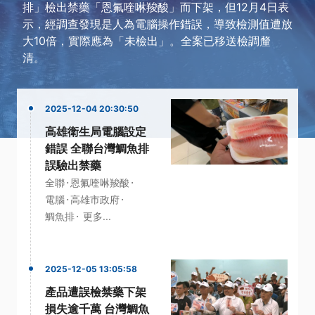
排」檢出禁藥「恩氟喹啉羧酸」而下架，但12月4日表
示，經調查發現是人為電腦操作錯誤，導致檢測值遭放
大10倍，實際應為「未檢出」。全案已移送檢調釐
清。
2025-12-04 20:30:50
高雄衛生局電腦設定
錯誤 全聯台灣鯛魚排
誤驗出禁藥
·
·
全聯
恩氟喹啉羧酸
·
·
電腦
高雄市政府
·
鯛魚排
更多...
2025-12-05 13:05:58
產品遭誤檢禁藥下架
損失逾千萬 台灣鯛魚