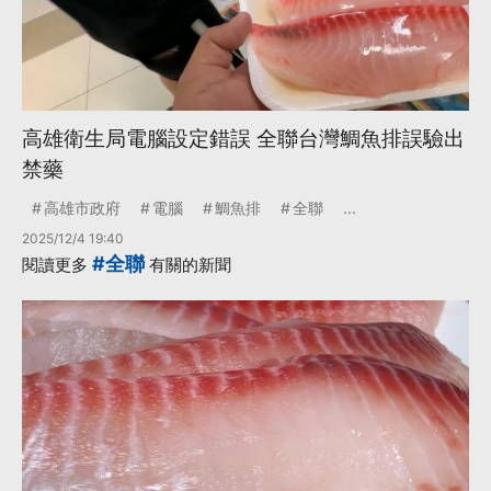
高雄衛生局電腦設定錯誤 全聯台灣鯛魚排誤驗出
禁藥
高雄市政府
電腦
鯛魚排
全聯
...
2025/12/4 19:40
#全聯
閱讀更多
有關的新聞