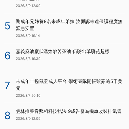
2026/8/9 12:09
剛成年兄姊養8名未成年弟妹 澎縣認未達保護程度無
5
緊急安置
2026/8/9 19:14
嘉義麻油廠低溫焙炒苦茶油 仍驗出苯駢芘超標
6
2026/8/6 19:39
未成年土撥鼠登成人平台 學術團隊開帳號募逾5千美
7
元
2026/8/7 20:10
雲林推聲音照相科技執法 9成告發為機車改裝排氣管
8
2026/8/9 12:09