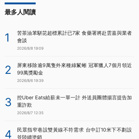
最多人閱讀
苦茶油苯駢芘超標累計已7家 食藥署將赴雲嘉與業者
1
會談
2026/8/8 19:09
屏東移除逾9萬隻外來種綠鬣蜥 冠軍獵人7個月領近
2
99萬獎勵金
2026/8/6 19:39
控Uber Eats給薪未一單一計 外送員團體揚言提告加
3
重詐欺
2026/8/7 12:35
民眾指窄巷設雙黃線不符需求 台中訂10米下不劃設
4
並陸續塗銷