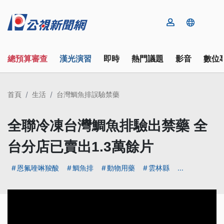
總預算審查
漢光演習
即時
熱門議題
影音
數位
首頁
生活
台灣鯛魚排誤驗禁藥
全聯冷凍台灣鯛魚排驗出禁藥 全
台分店已賣出1.3萬餘片
恩氟喹啉羧酸
鯛魚排
動物用藥
雲林縣
...