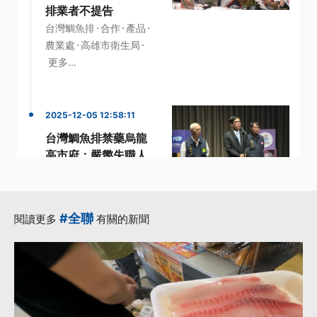
排業者不提告
·
·
·
台灣鯛魚排
合作
產品
·
·
農業處
高雄市衛生局
更多...
2025-12-05 12:58:11
台灣鯛魚排禁藥烏龍
高市府：嚴懲失職人
員並國賠
·
·
·
人員
台灣鯛魚排
檢驗
·
·
研究助理
高市
更多...
#全聯
閱讀更多
有關的新聞