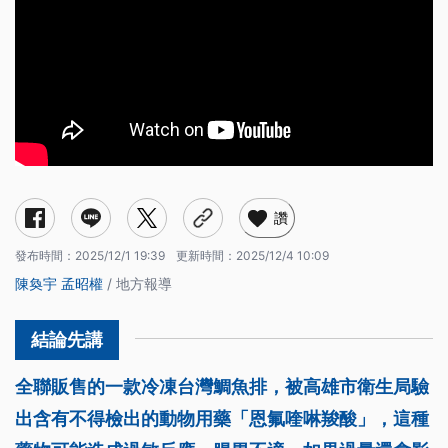
讚
發布時間：
2025/12/1 19:39
更新時間：
2025/12/4 10:09
陳奐宇
孟昭權
/ 地方報導
全聯販售的一款冷凍台灣鯛魚排，被高雄市衛生局驗
出含有不得檢出的動物用藥「恩氟喹啉羧酸」，這種