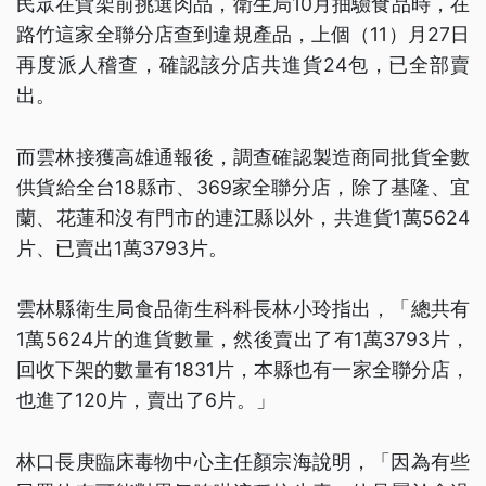
民眾在貨架前挑選肉品，衛生局10月抽驗食品時，在
路竹這家全聯分店查到違規產品，上個（11）月27日
再度派人稽查，確認該分店共進貨24包，已全部賣
出。
而雲林接獲高雄通報後，調查確認製造商同批貨全數
供貨給全台18縣市、369家全聯分店，除了基隆、宜
蘭、花蓮和沒有門市的連江縣以外，共進貨1萬5624
片、已賣出1萬3793片。
雲林縣衛生局食品衛生科科長林小玲指出，「總共有
1萬5624片的進貨數量，然後賣出了有1萬3793片，
回收下架的數量有1831片，本縣也有一家全聯分店，
也進了120片，賣出了6片。」
林口長庚臨床毒物中心主任顏宗海說明，「因為有些