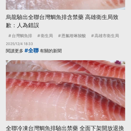
烏龍驗出全聯台灣鯛魚排含禁藥 高雄衛生局致
歉：人為錯誤
台灣鯛魚排
衛生局
恩氟喹啉羧酸
高雄市衛生局
2025/12/4 18:33
#全聯
閱讀更多
有關的新聞
全聯冷凍台灣鯛魚排驗出禁藥 全面下架開放退換