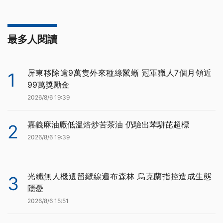
最多人閱讀
屏東移除逾9萬隻外來種綠鬣蜥 冠軍獵人7個月領近
1
99萬獎勵金
2026/8/6 19:39
嘉義麻油廠低溫焙炒苦茶油 仍驗出苯駢芘超標
2
2026/8/6 19:39
光纖無人機遺留纜線遍布森林 烏克蘭指控造成生態
3
隱憂
2026/8/6 15:51