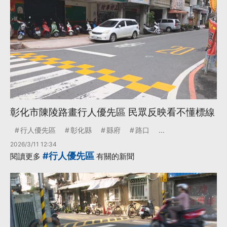
彰化市陳陵路畫行人優先區 民眾反映看不懂標線
行人優先區
彰化縣
縣府
路口
...
2026/3/11 12:34
#行人優先區
閱讀更多
有關的新聞