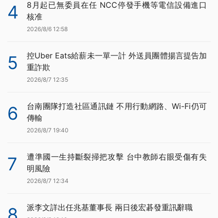
8月起已無委員在任 NCC停發手機等電信設備進口
4
核准
2026/8/6 12:58
控Uber Eats給薪未一單一計 外送員團體揚言提告加
5
重詐欺
2026/8/7 12:35
台南團隊打造社區通訊鏈 不用行動網路、Wi-Fi仍可
6
傳輸
2026/8/7 19:40
遭準國一生持斷裂掃把攻擊 台中教師右眼受傷有失
7
明風險
2026/8/7 12:34
派李文詳出任兆基董事長 兩日後宏碁發重訊辭職
8