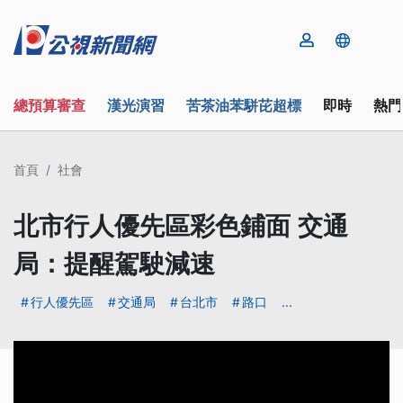
總預算審查
漢光演習
苦茶油苯駢芘超標
即時
熱門
首頁
社會
北市行人優先區彩色鋪面 交通
局：提醒駕駛減速
行人優先區
交通局
台北市
路口
...