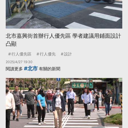
北市嘉興街首辦行人優先區 學者建議用鋪面設計
凸顯
行人優先區
行人優先
設計
2025/4/27 19:30
#北市
閱讀更多
有關的新聞