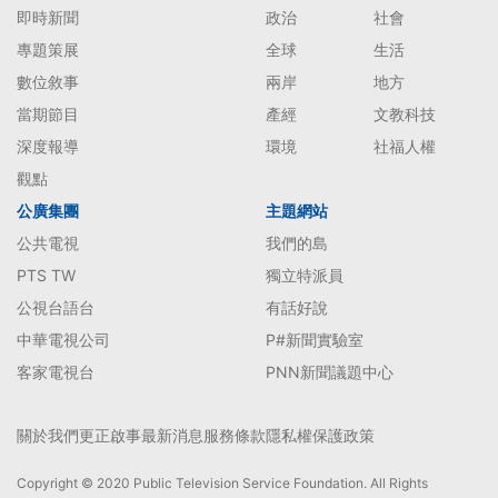
即時新聞
政治
社會
專題策展
全球
生活
數位敘事
兩岸
地方
當期節目
產經
文教科技
深度報導
環境
社福人權
觀點
公廣集團
主題網站
公共電視
我們的島
PTS TW
獨立特派員
公視台語台
有話好說
中華電視公司
P#新聞實驗室
客家電視台
PNN新聞議題中心
關於我們
更正啟事
最新消息
服務條款
隱私權保護政策
Copyright © 2020 Public Television Service Foundation. All Rights