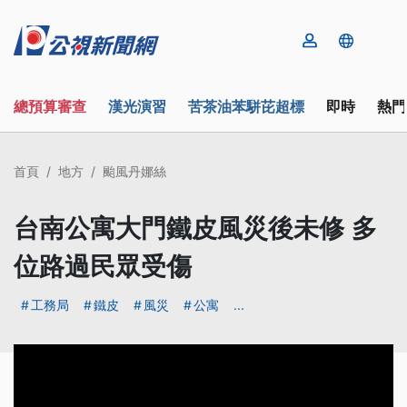
總預算審查
漢光演習
苦茶油苯駢芘超標
即時
熱門
首頁
地方
颱風丹娜絲
台南公寓大門鐵皮風災後未修 多
位路過民眾受傷
工務局
鐵皮
風災
公寓
...