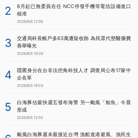
8月起已無委員在任 NCC停發手機等電信設備進口
2
核准
2026/8/6 12:58
交通局科長帳戶多63萬遭疑收賄 為民眾代墊醫藥費
3
善舉曝光
2026/8/5 19:39
隱匿身分在台非法挖角科技人才 調查局公布17家中
4
企名單
2026/8/5 16:03
白海豚估最快週五發布海警 另一颱風「鯨魚」今晨
5
形成
2026/8/5 12:50
颱風白海豚週末最接近台灣 漁船進港避風、漁民生