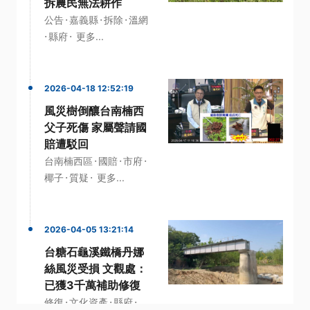
拆農民無法耕作
·
·
·
公告
嘉義縣
拆除
溫網
·
·
縣府
更多...
2026-04-18 12:52:19
風災樹倒釀台南楠西
父子死傷 家屬聲請國
賠遭駁回
·
·
·
台南楠西區
國賠
市府
·
·
椰子
質疑
更多...
2026-04-05 13:21:14
台糖石龜溪鐵橋丹娜
絲風災受損 文觀處：
已獲3千萬補助修復
·
·
·
修復
文化資產
縣府