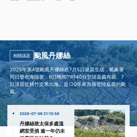
颱風丹娜絲
相關議題
2025年第4號颱風丹娜絲在7月5日凌晨生成，氣象署
同日發布海陸警、6日晚間11時40分登陸嘉義布袋、7
日清晨從桃竹交界出海。是120年來首個登陸嘉義的颱
風。
2026-07-09 21:15:58
丹娜絲致太保多處溫
網室受損 逾一年仍未