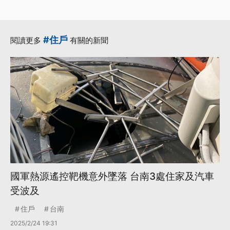
·
·
階段
丹娜絲
更多...
#住戶
閱讀更多
有關的新聞
國軍熱源遙控靶機意外墜落 台南3處住家及汽車
受波及
住戶
台南
2025/2/24 19:31