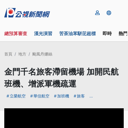
總預算審查
漢光演習
苦茶油苯駢芘超標
即時
熱門
首頁
地方
颱風丹娜絲
金門千名旅客滯留機場 加開民航
班機、增派軍機疏運
立榮航空
華信航空
加班機
旅客
...