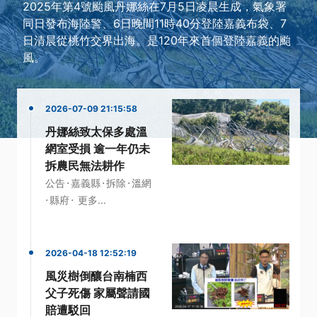
2025年第4號颱風丹娜絲在7月5日凌晨生成，氣象署
同日發布海陸警、6日晚間11時40分登陸嘉義布袋、7
日清晨從桃竹交界出海。是120年來首個登陸嘉義的颱
風。
2026-07-09 21:15:58
丹娜絲致太保多處溫
網室受損 逾一年仍未
拆農民無法耕作
·
·
·
公告
嘉義縣
拆除
溫網
·
·
縣府
更多...
2026-04-18 12:52:19
風災樹倒釀台南楠西
父子死傷 家屬聲請國
賠遭駁回