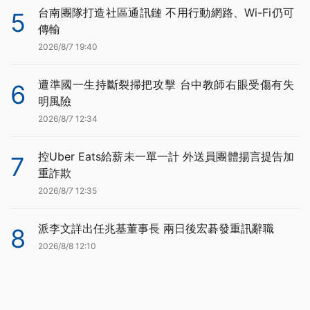
台南團隊打造社區通訊鏈 不用行動網路、Wi-Fi仍可
5
傳輸
2026/8/7 19:40
遭準國一生持斷裂掃把攻擊 台中教師右眼受傷有失
6
明風險
2026/8/7 12:34
控Uber Eats給薪未一單一計 外送員團體揚言提告加
7
重詐欺
2026/8/7 12:35
派李文詳出任兆基董事長 兩日後宏碁發重訊辭職
8
2026/8/8 12:10