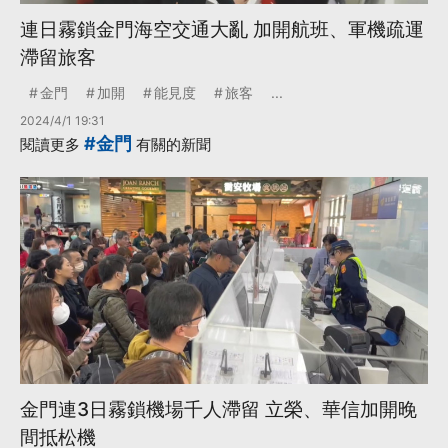
連日霧鎖金門海空交通大亂 加開航班、軍機疏運
滯留旅客
金門
加開
能見度
旅客
...
2024/4/1 19:31
#金門
閱讀更多
有關的新聞
金門連3日霧鎖機場千人滯留 立榮、華信加開晚
間抵松機