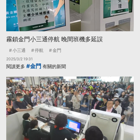
霧鎖金門小三通停航 晚間班機多延誤
小三通
停航
金門
2025/3/2 19:31
#金門
閱讀更多
有關的新聞