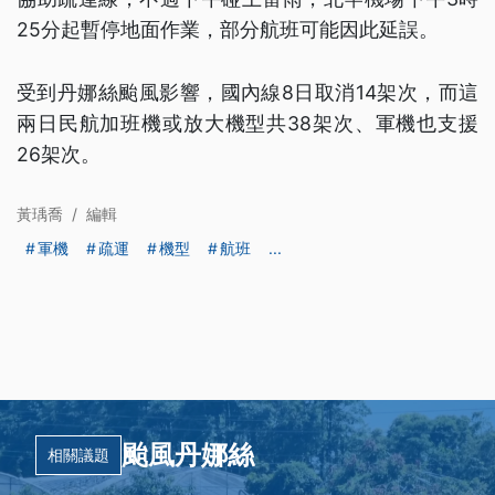
25分起暫停地面作業，部分航班可能因此延誤。
受到丹娜絲颱風影響，國內線8日取消14架次，而這
兩日民航加班機或放大機型共38架次、軍機也支援
26架次。
黃瑀喬
/
編輯
軍機
疏運
機型
航班
...
颱風丹娜絲
相關議題