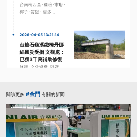
·
·
·
台南楠西區
國賠
市府
·
·
椰子
質疑
更多...
2026-04-05 13:21:14
台糖石龜溪鐵橋丹娜
絲風災受損 文觀處：
已獲3千萬補助修復
·
·
·
修復
文化資產
縣府
·
·
階段
丹娜絲
更多...
#金門
閱讀更多
有關的新聞