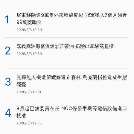
屏東移除逾9萬隻外來種綠鬣蜥 冠軍獵人7個月領近
1
99萬獎勵金
2026/8/6 19:39
嘉義麻油廠低溫焙炒苦茶油 仍驗出苯駢芘超標
2
2026/8/6 19:39
光纖無人機遺留纜線遍布森林 烏克蘭指控造成生態
3
隱憂
2026/8/6 15:51
8月起已無委員在任 NCC停發手機等電信設備進口
4
核准
2026/8/6 12:58