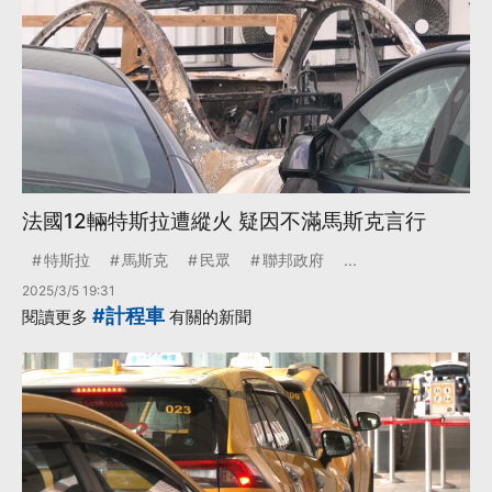
法國12輛特斯拉遭縱火 疑因不滿馬斯克言行
特斯拉
馬斯克
民眾
聯邦政府
...
2025/3/5 19:31
#計程車
閱讀更多
有關的新聞