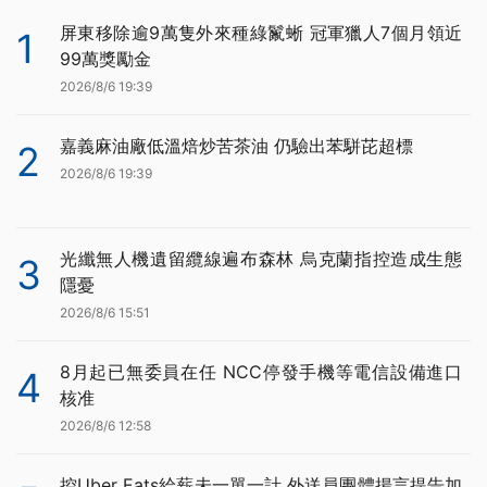
屏東移除逾9萬隻外來種綠鬣蜥 冠軍獵人7個月領近
1
99萬獎勵金
2026/8/6 19:39
嘉義麻油廠低溫焙炒苦茶油 仍驗出苯駢芘超標
2
2026/8/6 19:39
光纖無人機遺留纜線遍布森林 烏克蘭指控造成生態
3
隱憂
2026/8/6 15:51
8月起已無委員在任 NCC停發手機等電信設備進口
4
核准
2026/8/6 12:58
控Uber Eats給薪未一單一計 外送員團體揚言提告加