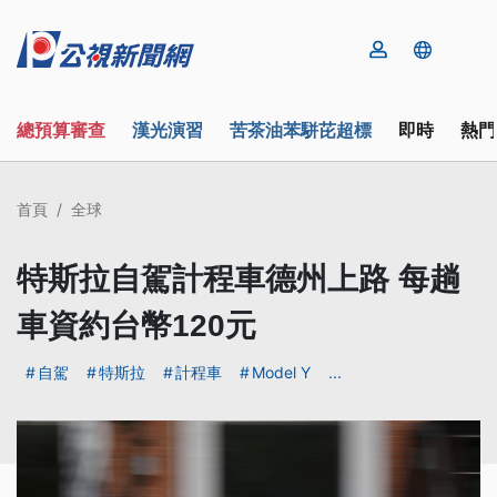
總預算審查
漢光演習
苦茶油苯駢芘超標
即時
熱門
首頁
全球
特斯拉自駕計程車德州上路 每趟
車資約台幣120元
自駕
特斯拉
計程車
Model Y
...