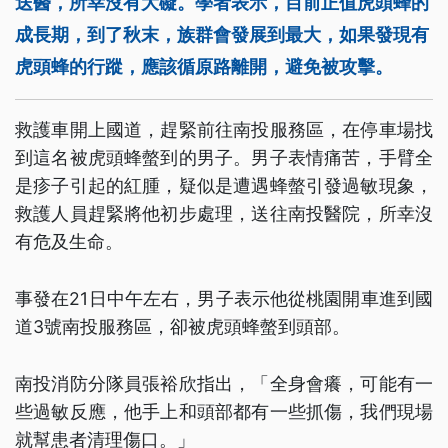
送醫，所幸沒有大礙。學者表示，目前正值虎頭蜂的
成長期，到了秋末，族群會發展到最大，如果發現有
虎頭蜂的行蹤，應該循原路離開，避免被攻擊。
救護車開上國道，趕緊前往南投服務區，在停車場找
到這名被虎頭蜂螫到的男子。男子表情痛苦，手臂全
是疹子引起的紅腫，疑似是遭遇蜂螫引發過敏現象，
救護人員趕緊將他初步處理，送往南投醫院，所幸沒
有危及生命。
事發在21日中午左右，男子表示他從桃園開車進到國
道3號南投服務區，卻被虎頭蜂螫到頭部。
南投消防分隊員張裕欣指出，「全身會癢，可能有一
些過敏反應，他手上和頭部都有一些抓傷，我們現場
就幫患者清理傷口。」