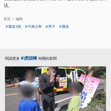
法。
姜筑
/
編輯
國道3號
中興大學
男子
國道
#虎頭蜂
閱讀更多
有關的新聞