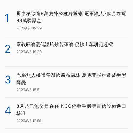
屏東移除逾9萬隻外來種綠鬣蜥 冠軍獵人7個月領近
1
99萬獎勵金
2026/8/6 19:39
嘉義麻油廠低溫焙炒苦茶油 仍驗出苯駢芘超標
2
2026/8/6 19:39
光纖無人機遺留纜線遍布森林 烏克蘭指控造成生態
3
隱憂
2026/8/6 15:51
8月起已無委員在任 NCC停發手機等電信設備進口
4
核准
2026/8/6 12:58