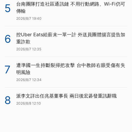
台南團隊打造社區通訊鏈 不用行動網路、Wi-Fi仍可
5
傳輸
2026/8/7 19:40
控Uber Eats給薪未一單一計 外送員團體揚言提告加
6
重詐欺
2026/8/7 12:35
遭準國一生持斷裂掃把攻擊 台中教師右眼受傷有失
7
明風險
2026/8/7 12:34
派李文詳出任兆基董事長 兩日後宏碁發重訊辭職
8
2026/8/8 12:10