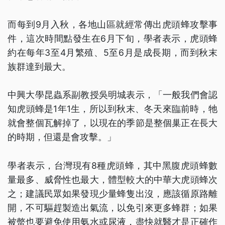
而每到9月入秋，各地山區就經常傳出虎頭蜂攻擊事
件，這次時間點發生在6月下旬，學者表示，虎頭蜂
約在每年3至4月繁殖、5至6月是成長期，而到秋末
族群達到最大。
中興大學昆蟲系副教授吳明城表示，「一般我們會認
知虎頭蜂是1年1生，所以到秋末、冬天來臨前時，牠
就會整個瓦解掉了，以現在的季節是整個巢正在長大
的時期，但還是會攻擊。」
學者表示，台灣現有8種虎頭蜂，其中黑腹虎頭蜂數
量最多、威脅性也最大，體型較大的中華大虎頭蜂次
之；建議民眾如果發現少量蜂隻出沒，應該循原路離
開，不可驅趕製造出氣流，以免引來更多蜂群；如果
被螫也要避免使用氨水或尿液，盡快就醫才是正確作