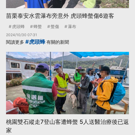
苗栗泰安水雲瀑布旁意外 虎頭蜂螫傷6遊客
虎頭蜂
蜂螫
螫傷
瀑布
2024/10/30 07:31
#虎頭蜂
閱讀更多
有關的新聞
桃園雙石縱走7登山客遭蜂螫 5人送醫治療後已返
家