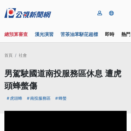
總預算審查
漢光演習
苦茶油苯駢芘超標
即時
熱門
首頁
社會
男駕駛國道南投服務區休息 遭虎
頭蜂螫傷
虎頭蜂
南投服務區
蜂螫