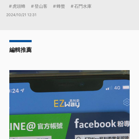
虎頭蜂
登山客
蜂螫
石門水庫
2024/10/21 12:31
編輯推薦