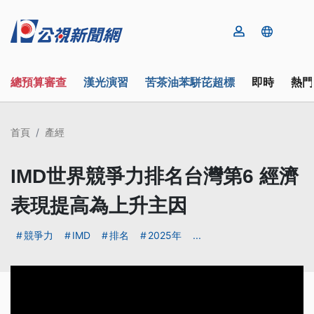
總預算審查
漢光演習
苦茶油苯駢芘超標
即時
熱門
首頁
產經
IMD世界競爭力排名台灣第6 經濟
表現提高為上升主因
競爭力
IMD
排名
2025年
...