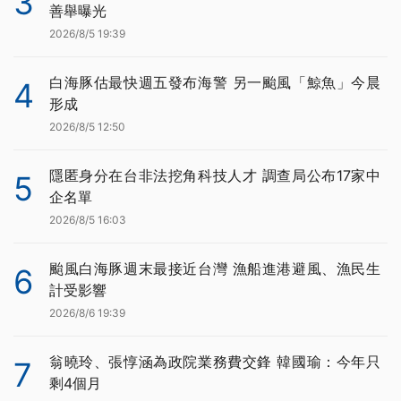
3
善舉曝光
2026/8/5 19:39
白海豚估最快週五發布海警 另一颱風「鯨魚」今晨
4
形成
2026/8/5 12:50
隱匿身分在台非法挖角科技人才 調查局公布17家中
5
企名單
2026/8/5 16:03
颱風白海豚週末最接近台灣 漁船進港避風、漁民生
6
計受影響
2026/8/6 19:39
翁曉玲、張惇涵為政院業務費交鋒 韓國瑜：今年只
7
剩4個月