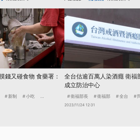
摸錢又碰食物 食藥署：
全台估逾百萬人染酒癮 衛福
成立防治中心
新制
小吃
...
衛福部長
衛福部
全台
2023/11/24 12:31