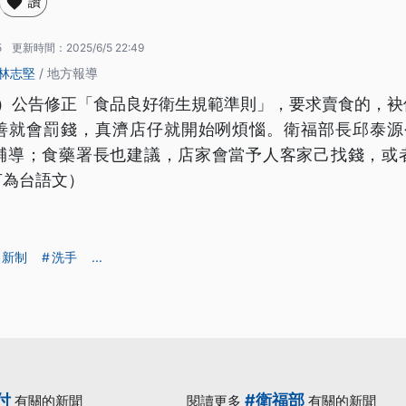
讚
5
更新時間：
2025/6/5 22:49
林志堅
/ 地方報導
4）公告修正「食品良好衛生規範準則」，要求賣食的，
善就會罰錢，真濟店仔就開始咧煩惱。衛福部長邱泰源
輔導；食藥署長也建議，店家會當予人客家己找錢，或
言為台語文）
新制
洗手
...
付
#衛福部
有關的新聞
閱讀更多
有關的新聞