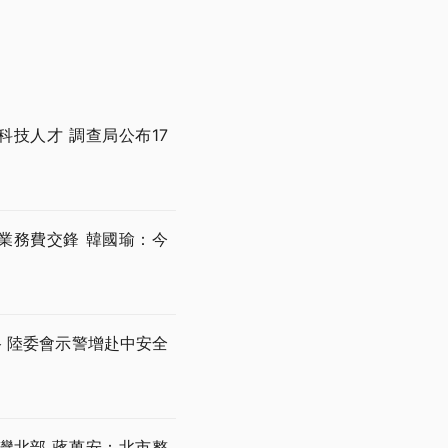
技人才 調查局公布17
業務費交鋒 韓國瑜：今
 陸委會示警增赴中安全
灣北部 蔣萬安：北市整