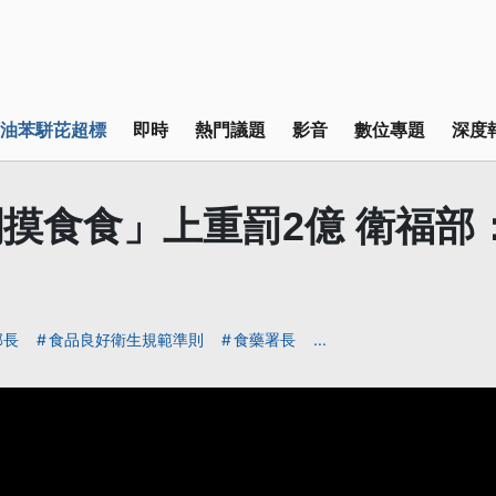
油苯駢芘超標
即時
熱門議題
影音
數位專題
深度
摸食食」上重罰2億 衛福部
部長
食品良好衛生規範準則
食藥署長
...