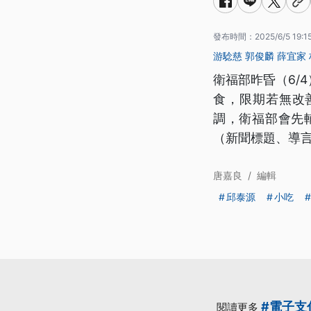
發布時間：
2025/6/5 19:1
游騐慈
郭俊麟
薛宜家
衛福部昨昏（6/
食，限期若無改
調，衛福部會先
（新聞標題、導
唐嘉良
/
編輯
邱泰源
小吃
#電子支
閱讀更多