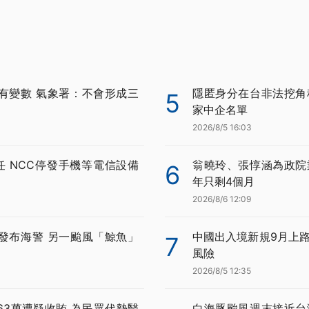
有變數 氣象署：不會形成三
隱匿身分在台非法挖角科
5
家中企名單
2026/8/5 16:03
任 NCC停發手機等電信設備
翁曉玲、張惇涵為政院
6
年只剩4個月
2026/8/6 12:09
發布海警 另一颱風「鯨魚」
中國出入境新規9月上路
7
風險
2026/8/5 12:35
63萬遭疑收賄 為民眾代墊醫
白海豚颱風週末接近台