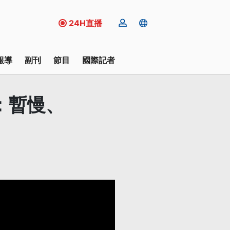
24H直播
報導
副刊
節目
國際記者
：暫慢、