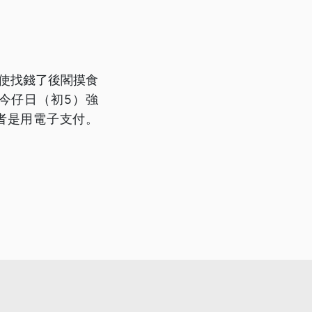
袂使找錢了後閣摸食
今仔日（初5）強
者是用電子支付。