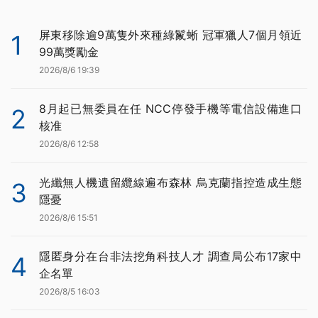
屏東移除逾9萬隻外來種綠鬣蜥 冠軍獵人7個月領近
1
99萬獎勵金
2026/8/6 19:39
8月起已無委員在任 NCC停發手機等電信設備進口
2
核准
2026/8/6 12:58
光纖無人機遺留纜線遍布森林 烏克蘭指控造成生態
3
隱憂
2026/8/6 15:51
隱匿身分在台非法挖角科技人才 調查局公布17家中
4
企名單
2026/8/5 16:03