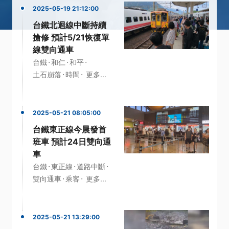
2025-05-19 21:12:00
台鐵北迴線中斷持續
搶修 預計5/21恢復單
線雙向通車
·
·
·
台鐵
和仁
和平
·
·
土石崩落
時間
更多...
2025-05-21 08:05:00
台鐵東正線今晨發首
班車 預計24日雙向通
車
·
·
·
台鐵
東正線
道路中斷
·
·
雙向通車
乘客
更多...
2025-05-21 13:29:00