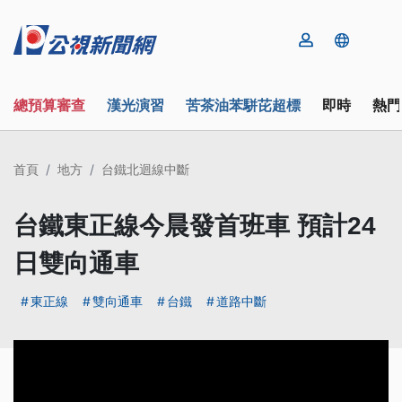
總預算審查
漢光演習
苦茶油苯駢芘超標
即時
熱門
首頁
地方
台鐵北迴線中斷
台鐵東正線今晨發首班車 預計24
日雙向通車
東正線
雙向通車
台鐵
道路中斷