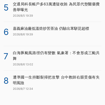
交通局科長帳戶多63萬遭疑收賄 為民眾代墊醫藥費
5
善舉曝光
2026/8/5 19:39
嘉義麻油廠低溫焙炒苦茶油 仍驗出苯駢芘超標
6
2026/8/6 19:39
白海豚颱風路徑仍有變數 氣象署：不會形成三颱共
7
舞
2026/8/6 13:02
遭準國一生持斷裂掃把攻擊 台中教師右眼受傷有失
8
明風險
2026/8/7 12:34