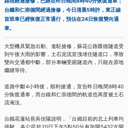
路段經過搶修，已經在昨日晚間8時40分恢復通車；
台鐵和仁崇德間經過搶修，今日清晨5時許，東正線
首班車已經恢復正常通行，預估在24日恢復雙向通
車。
大型機具緊急出動、進駐搶修，蘇花公路匯德隧道受
到午後大雨的影響，土石泥流宣洩堵住隧道口，導致
雙向交通都中斷，部分車輛受困隧道內，只能在原地
繼續等待。
道路中斷4小時後，順利搶通，宣告昨日晚間8時40
分恢復通車，而台鐵和仁崇德間的軌道也再度被土石
流淹沒。
台鐵花蓮站長吳佳陽說明，「台鐵目前的北上列車均
停駛，本公司於20日下午5點50分有加開5432次開