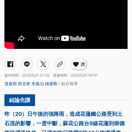
讚
發布時間：
2025/5/21 07:30
更新時間：
2025/5/21 09:31
溫嘉楷
薛宜家
朱鳳治
鍾建剛
/ 綜合報導
昨（20）日午後的強降雨，造成花蓮鐵公路受到土
石流的影響，一度中斷，蘇花公路台9線花蓮到崇德