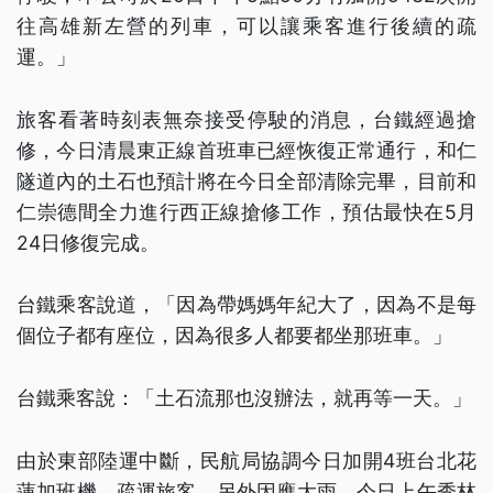
往高雄新左營的列車，可以讓乘客進行後續的疏
運。」
旅客看著時刻表無奈接受停駛的消息，台鐵經過搶
修，今日清晨東正線首班車已經恢復正常通行，和仁
隧道內的土石也預計將在今日全部清除完畢，目前和
仁崇德間全力進行西正線搶修工作，預估最快在5月
24日修復完成。
台鐵乘客說道，「因為帶媽媽年紀大了，因為不是每
個位子都有座位，因為很多人都要都坐那班車。」
台鐵乘客說：「土石流那也沒辦法，就再等一天。」
由於東部陸運中斷，民航局協調今日加開4班台北花
蓮加班機，疏運旅客，另外因應大雨，今日上午秀林