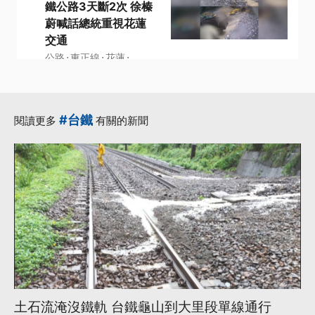
鐵公路3天斷2次 徐榛
蔚喊話總統重視花蓮
交通
·
·
·
公路
東正線
花蓮
·
·
花蓮縣長
蘇花公路
更多...
#台鐵
閱讀更多
有關的新聞
土石流淹沒鐵軌 台鐵龜山到大里段單線通行