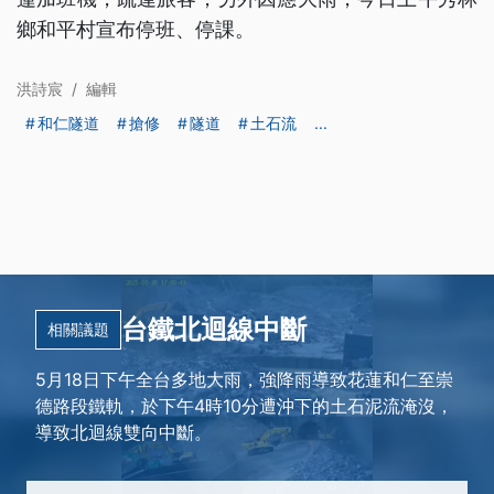
鄉和平村宣布停班、停課。
洪詩宸
/
編輯
和仁隧道
搶修
隧道
土石流
...
台鐵北迴線中斷
相關議題
5月18日下午全台多地大雨，強降雨導致花蓮和仁至崇
德路段鐵軌，於下午4時10分遭沖下的土石泥流淹沒，
導致北迴線雙向中斷。