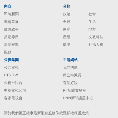
內容
分類
即時新聞
政治
社會
專題策展
全球
生活
數位敘事
兩岸
地方
當期節目
產經
文教科技
深度報導
環境
社福人權
觀點
公廣集團
主題網站
公共電視
我們的島
PTS TW
獨立特派員
公視台語台
有話好說
中華電視公司
P#新聞實驗室
客家電視台
PNN新聞議題中心
關於我們
更正啟事
最新消息
服務條款
隱私權保護政策