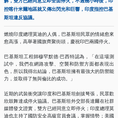
解，雙方已經同意立即全面停火，不過幾小時後，印
控喀什米爾地區就又傳出閃光和巨響，印度指控巴基
斯坦違反協議。
燃燒印度總理莫迪的人偶，巴基斯坦民眾的情緒愈來
愈高漲，高舉著國旗齊聚街頭，慶祝印巴兩國停火。
巴基斯坦工程師穆罕默德‧巴西特認為，「在這場測
試中，我們在網路攻擊、空襲和防禦方面都表現出
色，所以我得出結論，巴基斯坦擁有最強大的防禦能
力，並取得了無與倫比的成功。」
近期的武裝衝突讓印度和巴基斯坦劍拔弩張，民眾歡
欣鼓舞達成停火協議。巴基斯坦外交部長達爾在社群
媒體發文證實，雙方已經同意立即停火；印度總理莫
迪也主持了國防安全高級官員會議，掌握情勢；美國