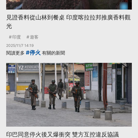
見證香料從山林到餐桌 印度喀拉拉邦推廣香料觀
光
印度
遊客
2025/11/7 14:19
#停火
閱讀更多
有關的新聞
印巴同意停火後又爆衝突 雙方互控違反協議