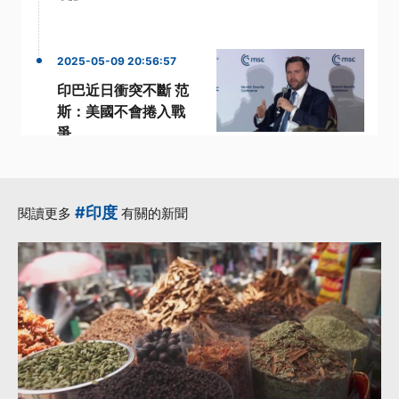
2025-05-09 20:56:57
印巴近日衝突不斷 范
斯：美國不會捲入戰
爭
·
·
印巴衝突
印度
·
·
印度總理
巴基斯坦
·
美國國務卿
更多...
#印度
閱讀更多
有關的新聞