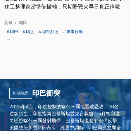
移工整理家當準備撤離，只期盼戰火早日真正停歇。
姜筑
/
編輯
印巴
印度
穆罕默德
軍事行動
...
印巴衝突
相關議題
2025年4月，印度控制的喀什米爾地區遭恐攻，26名
遊客喪生，印度指責巴基斯坦並揚言報復。5月初印度
向巴控喀什米爾發射飛彈，巴基斯坦也發射砲彈反擊。
美國總統川普11日表示，經居中調解，印巴同意立即全