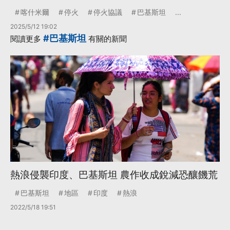
喀什米爾
停火
停火協議
巴基斯坦
...
2025/5/12 19:02
#巴基斯坦
閱讀更多
有關的新聞
熱浪侵襲印度、巴基斯坦 農作收成銳減恐釀饑荒
巴基斯坦
地區
印度
熱浪
2022/5/18 19:51