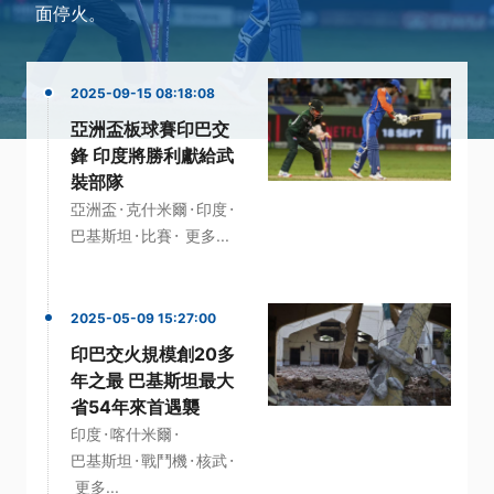
面停火。
2025-09-15 08:18:08
亞洲盃板球賽印巴交
鋒 印度將勝利獻給武
裝部隊
·
·
·
亞洲盃
克什米爾
印度
·
·
巴基斯坦
比賽
更多...
2025-05-09 15:27:00
印巴交火規模創20多
年之最 巴基斯坦最大
省54年來首遇襲
·
·
印度
喀什米爾
·
·
·
巴基斯坦
戰鬥機
核武
更多...