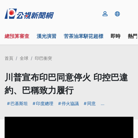
總預算審查
漢光演習
苦茶油苯駢芘超標
即時
熱門
首頁
全球
印巴衝突
川普宣布印巴同意停火 印控巴違
約、巴稱致力履行
巴基斯坦
印度總理
停火協議
同意
...