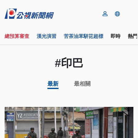
總預算審查
漢光演習
苦茶油苯駢芘超標
即時
熱門
#印巴
最新
最相關