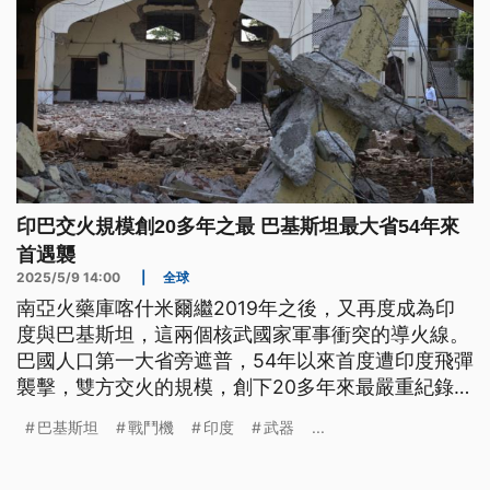
印巴交火規模創20多年之最 巴基斯坦最大省54年來
首遇襲
2025/5/9 14:00
|
全球
南亞火藥庫喀什米爾繼2019年之後，又再度成為印
度與巴基斯坦，這兩個核武國家軍事衝突的導火線。
巴國人口第一大省旁遮普，54年以來首度遭印度飛彈
襲擊，雙方交火的規模，創下20多年來最嚴重紀錄。
在區域緊張局勢急遽升高的同時，還被視為中國與西
巴基斯坦
戰鬥機
印度
武器
...
方，軍事武器競賽的實驗場。