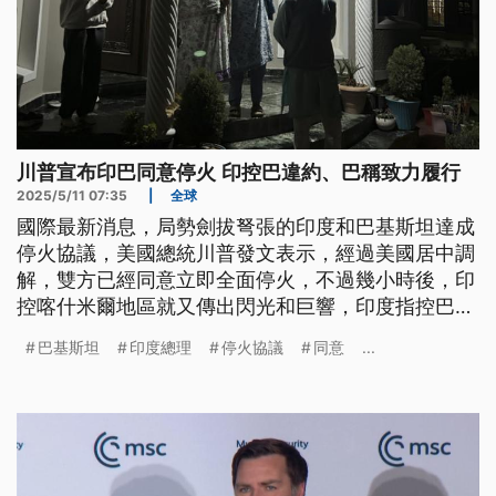
川普宣布印巴同意停火 印控巴違約、巴稱致力履行
2025/5/11 07:35
|
全球
國際最新消息，局勢劍拔弩張的印度和巴基斯坦達成
停火協議，美國總統川普發文表示，經過美國居中調
解，雙方已經同意立即全面停火，不過幾小時後，印
控喀什米爾地區就又傳出閃光和巨響，印度指控巴基
斯坦違反協議。
巴基斯坦
印度總理
停火協議
同意
...