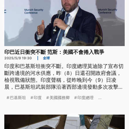
印巴近日衝突不斷 范斯：美國不會捲入戰爭
2025/5/9 19:30
|
全球
印度和巴基斯坦衝突不斷。印度總理莫迪除了宣布切
斷跨邊境的河水供應，昨（8）日還召開政府會議，
檢視戰備狀態。印度聲稱，從昨晚到今（9）日凌
晨，巴基斯坦武裝部隊沿著西部邊境發動多次攻擊，
但是巴國嚴正否認。面對局勢難解，美國國務卿盧比
巴基斯坦
印度
美國國務卿
印度總理
...
歐呼籲印巴對話，不過副總統范斯表示不會捲入這場
戰爭，因為不關美國的事。