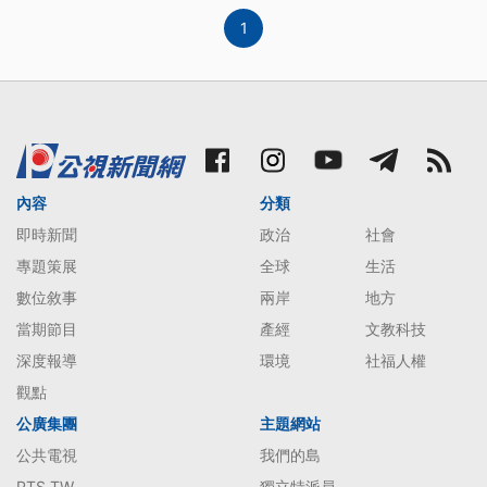
1
內容
分類
即時新聞
政治
社會
專題策展
全球
生活
數位敘事
兩岸
地方
當期節目
產經
文教科技
深度報導
環境
社福人權
觀點
公廣集團
主題網站
公共電視
我們的島
PTS TW
獨立特派員