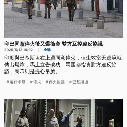
印巴同意停火後又爆衝突 雙方互控違反協議
2025/5/12 19:02
|
全球
印度與巴基斯坦在上週同意停火，但生效當天邊境就
傳出爆炸，馬上宣告破功。兩國都指責對方違反協
議，民眾則是提心吊膽。
喀什米爾
停火
停火協議
巴基斯坦
...