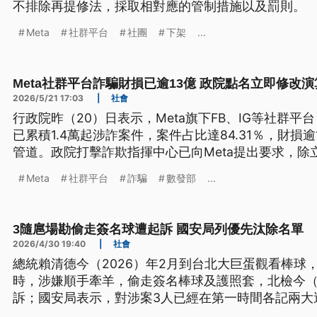
不排除再提修法，採取相對應的管制措施以及罰則。
Meta
社群平台
社團
下架
...
Meta社群平台詐騙財損已逾13億 政院點名立即修改
2026/5/21 17:03
|
社會
行政院昨（20）日表示，Meta旗下FB、IG等社群平
已累積1.4萬起涉詐案件，案件占比達84.31％，財損
管道。政院打擊詐欺指揮中心已向Meta提出要求，
建立識別機制，從源頭阻斷重複性詐騙貼文。
Meta
社群平台
詐騙
數發部
...
3隨扈場勘偷走簽名球遭起訴 國安局列優先汰除名單
2026/4/30 19:40
|
社會
總統賴清德今（2026）年2月到台北大巨蛋觀看棒球
時，涉嫌順手牽羊，偷走簽名棒球及護照套，北檢今（
訴；國安局表示，對涉案3人已經在第一時間各記兩大