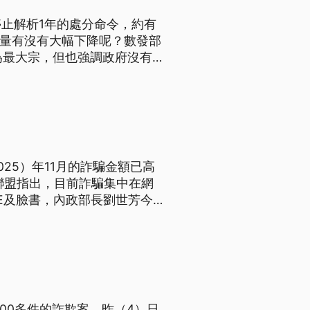
止解析1年的處分命令，約有
數量有沒有大幅下降呢？數發部
s為最大宗，但也強調政府沒有
小紅書的網域。
25）年11月的詐騙金額已高
聯盟指出，目前詐騙集中在網
E及臉書，內政部長劉世芳今
法律代理人，研商如何打詐。
00多件的詐欺案，昨（4）日