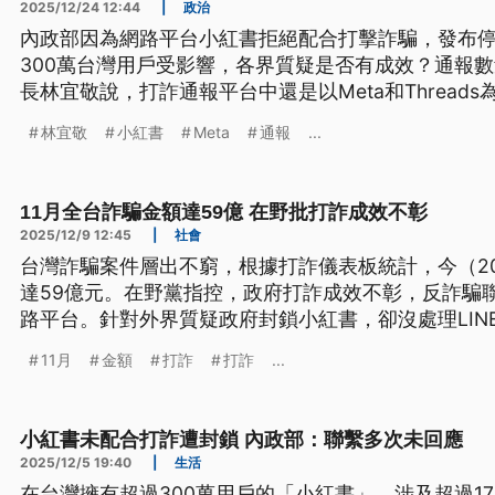
2025/12/24 12:44
|
政治
內政部因為網路平台小紅書拒絕配合打擊詐騙，發布停
300萬台灣用戶受影響，各界質疑是否有成效？通報
長林宜敬說，打詐通報平台中還是以Meta和Thread
下架小紅書，只是內政部要求台灣網路資訊中心封鎖
林宜敬
小紅書
Meta
通報
...
11月全台詐騙金額達59億 在野批打詐成效不彰
2025/12/9 12:45
|
社會
台灣詐騙案件層出不窮，根據打詐儀表板統計，今（20
達59億元。在野黨指控，政府打詐成效不彰，反詐騙
路平台。針對外界質疑政府封鎖小紅書，卻沒處理LIN
（9）日表示，這兩天打詐指揮中心會邀請主要社群的
11月
金額
打詐
打詐
...
小紅書未配合打詐遭封鎖 內政部：聯繫多次未回應
2025/12/5 19:40
|
生活
在台灣擁有超過300萬用戶的「小紅書」，涉及超過17