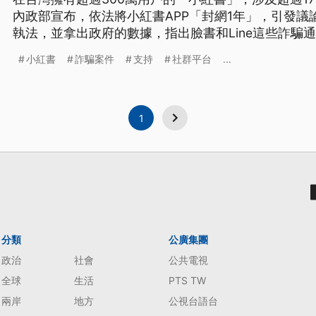
內政部宣布，依法將小紅書APP「封網1年」，引發
執法，並拿出政府的數據，指出臉書和Line這些詐騙
台，為何不用禁止？內政部長劉世芳表示，Google、Li
小紅書
詐騙案件
支持
社群平台
...
範，但聯繫小紅書多次，卻從來沒有回應，不值得國
1
分類
公廣集團
政治
社會
公共電視
全球
生活
PTS TW
兩岸
地方
公視台語台