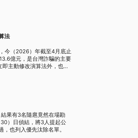
演算法
台，今（2026）年截至4月底止
逾13.6億元，是台灣詐騙的主要
除立即主動修改演算法外，也應
，結果有3名隨扈竟然在場勘
30）日偵結，將3人提起公
過，也列入優先汰除名單。