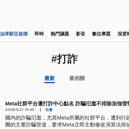
油苯駢芘超標
即時
熱門議題
影音
數位專題
深度
#打詐
最新
最相關
Meta社群平台遭打詐中心點名 詐騙氾濫不排除加強管
2026/5/21 19:40
|
社會
國內的詐騙氾濫，尤其Meta所屬的社群平台，遭到
團的主要詐騙管道，要求Meta立即主動修改演算法