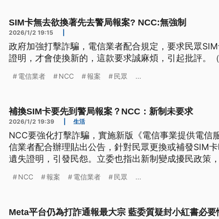
SIM卡無去欲換著先去警局報案? NCC:無強制
2026/1/2 19:15
|
政府加強打擊詐騙，電信業者配合規定，要求民眾SI
證明，才會使換新的，這款要求誠麻煩，引起批評。
電信業者
NCC
報案
民眾
...
補換SIM卡要先到警局報案？NCC：新制未要求
2026/1/2 19:39
|
生活
NCC要強化打擊詐騙，實施新版《電信事業提供電信
信業者配合辦理貼出公告，針對民眾更換或補發SIM
遺失證明，引發民怨。立委也指出新制變成擾民政策，
補SIM卡所需的相關證明，沒有限於遺失證明，下午
NCC
報案
電信業者
民眾
...
Meta平台仍為打詐通報最大宗 藍委質疑封小紅書必要