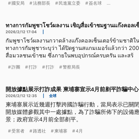
國安局
法務部長
民進黨立委
簽名球
...
ทางการกัมพูชาโชว์ผลงาน เชิญสื่อเข้าชมฐานแก๊งคอลเซ
2026/2/12 17:04
|
กัมพูชาโชว์ผลงานกวาดล้างแก๊งคอลเซ็นเตอร์ข้ามชาติใน
ทางการกัมพูชาระบุว่า ได้ปิดฐานสแกมเมอร์แล้วกว่า 200
สื่อมวลชนเข้าชม ซึ่งภายในพบอุปกรณ์ครบครัน และสร้
詐團
打詐
打詐
警察局長
開放據點展示打詐成果 柬埔寨宣示4月前剷平詐騙中心
2026/2/12 12:35
|
全球
柬埔寨展示近幾週打擊跨國詐騙行動，當局表示已關閉
開放媒體參觀其中一處據點，為了詐騙所佈下的設備
景；政府宣示4月前全部剷平。
受害者
路透社
柬埔寨
4月