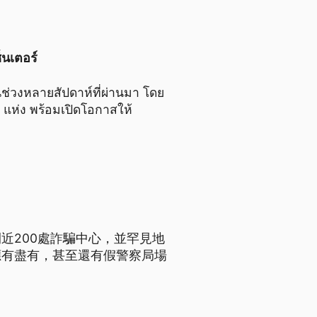
็นเตอร์
ช่วงหลายสัปดาห์ที่ผ่านมา โดย
 แห่ง พร้อมเปิดโอกาสให้
近200處詐騙中心，並罕見地
應有盡有，甚至還有假警察局場