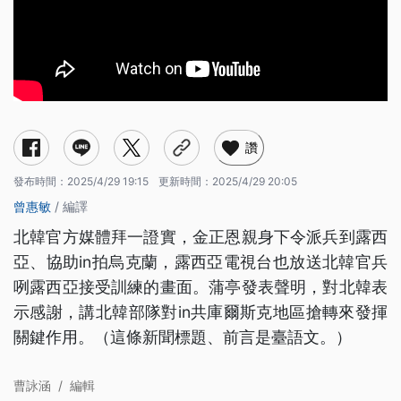
讚
發布時間：
2025/4/29 19:15
更新時間：
2025/4/29 20:05
曾惠敏
/ 編譯
北韓官方媒體拜一證實，金正恩親身下令派兵到露西
亞、協助in拍烏克蘭，露西亞電視台也放送北韓官兵
咧露西亞接受訓練的畫面。蒲亭發表聲明，對北韓表
示感謝，講北韓部隊對in共庫爾斯克地區搶轉來發揮
關鍵作用。（這條新聞標題、前言是臺語文。）
曹詠涵
/
編輯