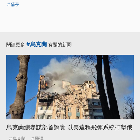
蒲亭
#烏克蘭
閱讀更多
有關的新聞
烏克蘭總參謀部首證實 以美遠程飛彈系統打擊俄
烏克蘭
飛彈