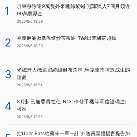
屏東移除逾9萬隻外來種綠鬣蜥 冠軍獵人7個月領近
1
99萬獎勵金
2026/8/6 19:39
嘉義麻油廠低溫焙炒苦茶油 仍驗出苯駢芘超標
2
2026/8/6 19:39
光纖無人機遺留纜線遍布森林 烏克蘭指控造成生態
3
隱憂
2026/8/6 15:51
8月起已無委員在任 NCC停發手機等電信設備進口
4
核准
2026/8/6 12:58
控Uber Eats給薪未一單一計 外送員團體揚言提告加