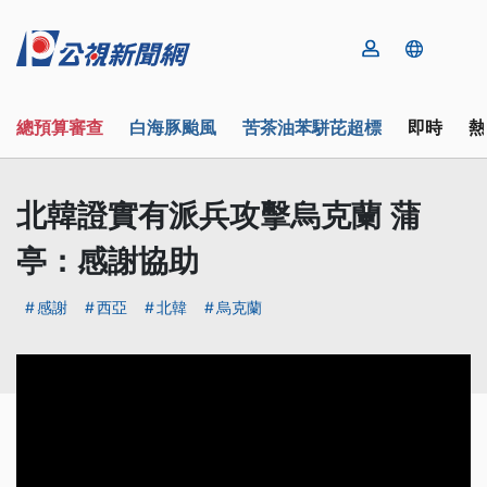
總預算審查
白海豚颱風
苦茶油苯駢芘超標
即時
熱
北韓證實有派兵攻擊烏克蘭 蒲
亭：感謝協助
感謝
西亞
北韓
烏克蘭