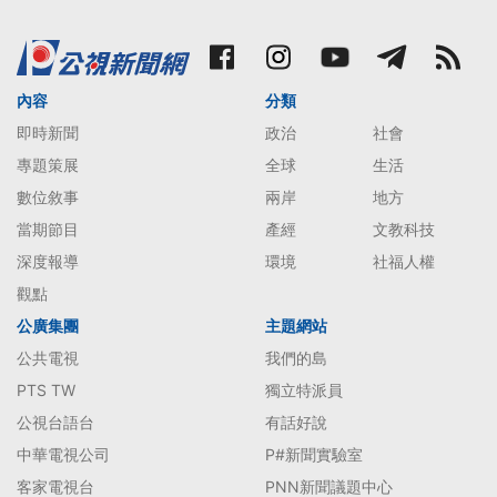
內容
分類
即時新聞
政治
社會
專題策展
全球
生活
數位敘事
兩岸
地方
當期節目
產經
文教科技
深度報導
環境
社福人權
觀點
公廣集團
主題網站
公共電視
我們的島
PTS TW
獨立特派員
公視台語台
有話好說
中華電視公司
P#新聞實驗室
客家電視台
PNN新聞議題中心