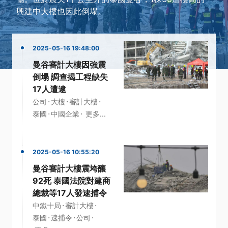
興建中大樓也因此倒塌。
2025-05-16 19:48:00
曼谷審計大樓因強震
倒塌 調查揭工程缺失
17人遭逮
·
·
·
公司
大樓
審計大樓
·
·
泰國
中國企業
更多...
2025-05-16 10:55:20
曼谷審計大樓震垮釀
92死 泰國法院對建商
總裁等17人發逮捕令
·
·
中鐵十局
審計大樓
·
·
·
泰國
逮捕令
公司