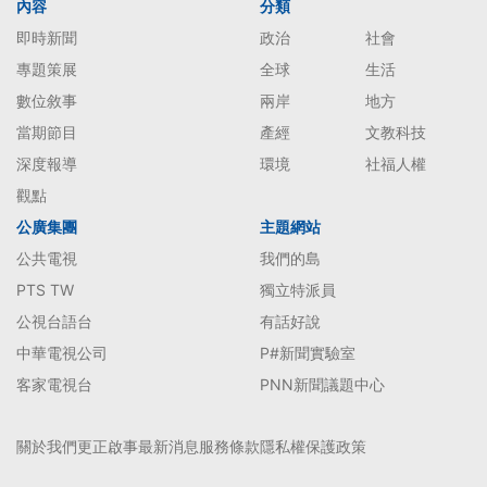
內容
分類
即時新聞
政治
社會
專題策展
全球
生活
數位敘事
兩岸
地方
當期節目
產經
文教科技
深度報導
環境
社福人權
觀點
公廣集團
主題網站
公共電視
我們的島
PTS TW
獨立特派員
公視台語台
有話好說
中華電視公司
P#新聞實驗室
客家電視台
PNN新聞議題中心
關於我們
更正啟事
最新消息
服務條款
隱私權保護政策