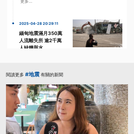
更多...
2025-04-28 20:29:11
緬甸地震滿月350萬
人流離失所 逾2千萬
人缺糧與水
·
·
·
·
50萬
人道
援助
緬甸
·
緬甸軍政府
更多...
#地震
閱讀更多
有關的新聞