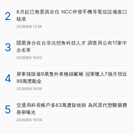
8月起已無委員在任 NCC停發手機等電信設備進口
2
核准
2026/8/6 12:58
隱匿身分在台非法挖角科技人才 調查局公布17家中
3
企名單
2026/8/5 16:03
屏東移除逾9萬隻外來種綠鬣蜥 冠軍獵人7個月領近
4
99萬獎勵金
2026/8/6 19:39
交通局科長帳戶多63萬遭疑收賄 為民眾代墊醫藥費
5
善舉曝光
2026/8/5 19:39