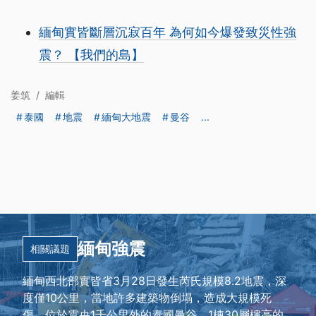
緬甸實皆斷層沉寂百年 為何如今爆發致災性強
震？ 【我們的島】
姜筑
/
編輯
泰國
地震
緬甸大地震
曼谷
...
緬甸強震
相關議題
緬甸西北部實皆省3月28日發生芮氏規模8.2地震，深
度僅10公里，當地許多建築物倒塌，造成大規模死
傷。位於震央1千公里外的泰國曼谷，1棟30層樓高的