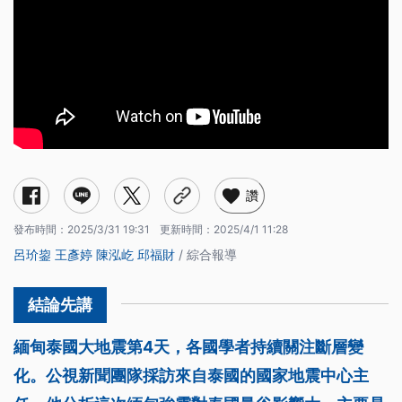
讚
發布時間：
2025/3/31 19:31
更新時間：
2025/4/1 11:28
呂玠鋆
王彥婷
陳泓屹
邱福財
/ 綜合報導
緬甸泰國大地震第4天，各國學者持續關注斷層變
化。公視新聞團隊採訪來自泰國的國家地震中心主