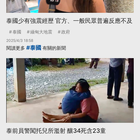
泰國少有強震經歷 官方、一般民眾普遍反應不及
泰國
緬甸大地震
政府
2025/4/3 18:58
#泰國
閱讀更多
有關的新聞
泰前員警闖托兒所濫射 釀34死含23童