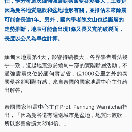
任，他分析這次緬甸強震對泰國曼谷影響大，主要是
因為曼谷地質濕軟和盆地地形有關，並推估未來餘震
可能會長達1年。另外，國內學者陳文山也從斷層的
走勢推斷，地表可能會出現1條又長又寬的破裂面，
長度以公尺為單位計算。
緬甸大地震第4天，影響持續擴大，各界學者看法幾
乎一致，這起地震源於緬甸中部的實階斷層活動，不
過強震震央位於緬甸實皆省，但1000公里之外的泰
國曼谷卻明顯有感，來自泰國的國家地震中心主任給
出解答。
泰國國家地震中心主任Prof. Pennung Warnitchai指
出，「因為曼谷還有週邊城市是盆地，地質比較軟，
所以影響會擴大3到4倍。」