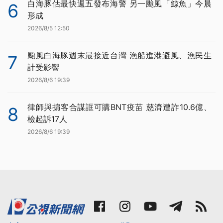
白海豚估最快週五發布海警 另一颱風「鯨魚」今晨
6
形成
2026/8/5 12:50
颱風白海豚週末最接近台灣 漁船進港避風、漁民生
7
計受影響
2026/8/6 19:39
律師與掮客合謀誆可購BNT疫苗 慈濟遭詐10.6億、
8
檢起訴17人
2026/8/6 19:39