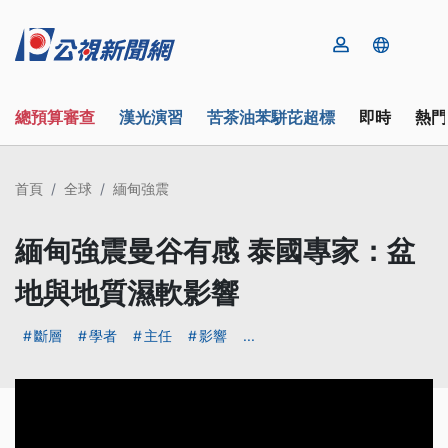
總預算審查
漢光演習
苦茶油苯駢芘超標
即時
熱門
首頁
全球
緬甸強震
緬甸強震曼谷有感 泰國專家：盆
地與地質濕軟影響
斷層
學者
主任
影響
...