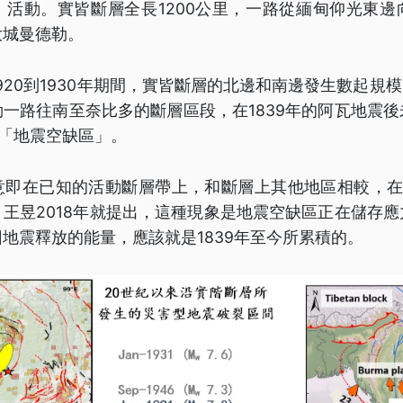
」活動。實皆斷層全長1200公里，一路從緬甸仰光東邊
大城曼德勒。
920到1930年期間，實皆斷層的北邊和南邊發生數起規模7
一路往南至奈比多的斷層區段，在1839年的阿瓦地震
的「地震空缺區」。
意即在已知的活動斷層帶上，和斷層上其他地區相較，在約
王昱2018年就提出，這種現象是地震空缺區正在儲存
地震釋放的能量，應該就是1839年至今所累積的。