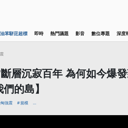
油苯駢芘超標
即時
熱門議題
影音
數位專題
深度
震
斷層沉寂百年 為何如今爆
我們的島】
緬甸強震
規模
...