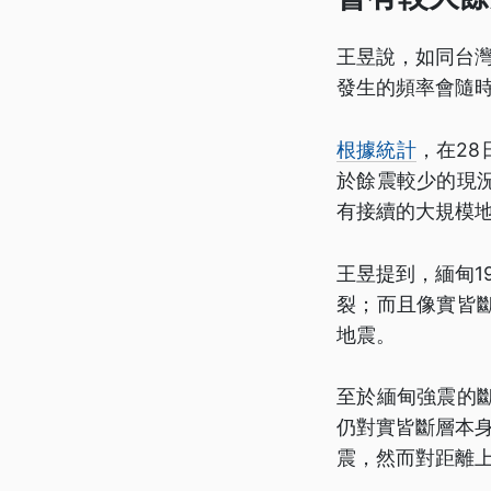
王昱說，如同台灣
發生的頻率會隨
根據統計
，在2
於餘震較少的現
有接續的大規模
王昱提到，緬甸1
裂；而且像實皆
地震。
至於緬甸強震的
仍對實皆斷層本
震，然而對距離