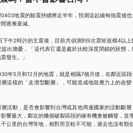
0403地震的餘震持續將近半年，預測這起緬甸強震後
時間逐漸衰減。
8日下午2時許的主震後，目前共偵測到9次震矩規模4以
況提出擔憂，「這代表它還是處於比較深度閉鎖的狀態，
地震發生。」
930年5月和12月的地震，就是相隔7個月後，在鄰近區
斷層這樣的「走滑型斷層」，可能造成地殼應力上的改變
斷層活動，是否會影響到台灣或其他周邊國家的活動斷層
身影響最大，鄰近的幾個破裂區段的確有機會被觸發，並導
上千公里的台灣等地，相對而言較不可能，過去也沒有類