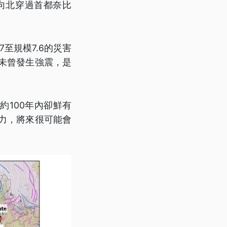
向北穿過首都奈比
至規模7.6的災害
後未曾發生強震，是
100年內卻鮮有
應力，將來很可能會