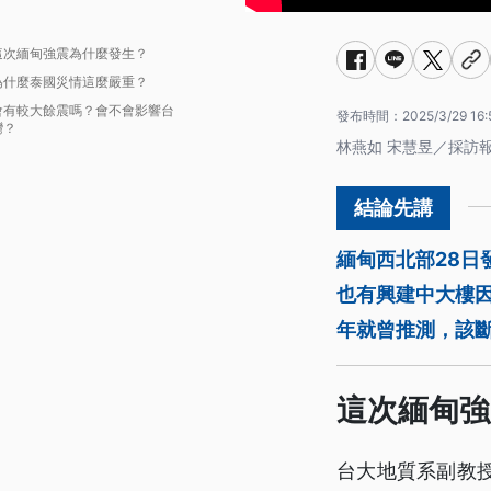
這次緬甸強震為什麼發生？
為什麼泰國災情這麼嚴重？
會有較大餘震嗎？會不會影響台
發布時間：
2025/3/29 16:
灣？
林燕如 宋慧昱／採訪
緬甸西北部28日
也有興建中大樓因
年就曾推測，該
這次緬甸強
台大地質系副教