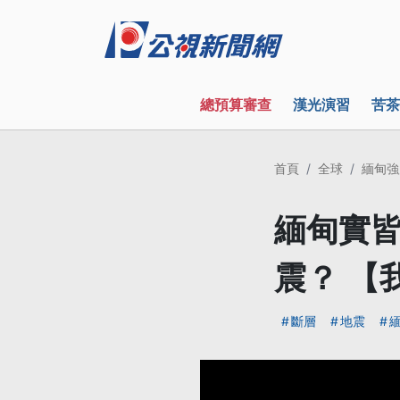
總預算審查
漢光演習
苦茶
首頁
全球
緬甸強
緬甸實皆
震？ 【
斷層
地震