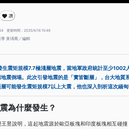
讚
54
更新時間：
2025/4/16 15:46
報導 黃瑀喬／編輯
發生震矩規模7.7極淺層地震，當地軍政府統計至少100
地震倒塌。此次引發地震的是「實皆斷層」，台大地質系
斷層可能發生震矩規模7以上大震，他也深入剖析這次緬甸
震為什麼發生？
授王昱說明，這起地震源於歐亞板塊和印度板塊相互碰撞