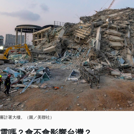
審計署大樓。（圖／美聯社）
震嗎？會不會影響台灣？