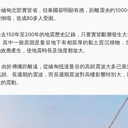
緬甸北部實皆省，但泰國卻明顯有感，距離震央約100
倒塌，造成80多人受困。
去150年至200年的地震歷史記錄，只要實皆斷層發生
，其中一個原因是曼谷地下有相當厚的黏土質沉積物，
地效應產生，使地震時長及強度都放大。
，由於傳播距離遠，從緬甸抵達曼谷的高頻震波大多已衰
低頻、長週期的震波，而長週期震波對高樓影響特別大，
性的震動。