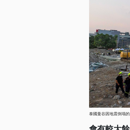
泰國曼谷因地震倒塌的
會有較大餘