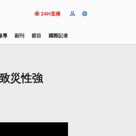
24H直播
報導
副刊
節目
國際記者
發致災性強