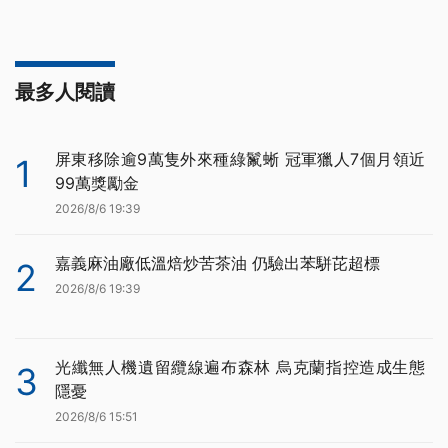
最多人閱讀
屏東移除逾9萬隻外來種綠鬣蜥 冠軍獵人7個月領近
1
99萬獎勵金
2026/8/6 19:39
嘉義麻油廠低溫焙炒苦茶油 仍驗出苯駢芘超標
2
2026/8/6 19:39
光纖無人機遺留纜線遍布森林 烏克蘭指控造成生態
3
隱憂
2026/8/6 15:51