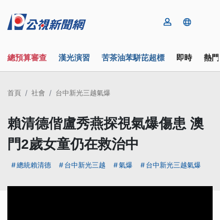
總預算審查
漢光演習
苦茶油苯駢芘超標
即時
熱門
首頁
社會
台中新光三越氣爆
賴清德偕盧秀燕探視氣爆傷患 澳
門2歲女童仍在救治中
總統賴清德
台中新光三越
氣爆
台中新光三越氣爆