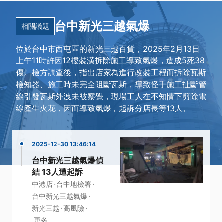
台中新光三越氣爆
相關議題
位於台中市西屯區的新光三越百貨，2025年2月13日
上午11時許因12樓裝潢拆除施工導致氣爆，造成5死38
傷。檢方調查後，指出店家為進行改裝工程而拆除瓦斯
檢知器、施工時未完全阻斷瓦斯，導致怪手施工扯斷管
線引發瓦斯外洩未被察覺，現場工人在不知情下剪除電
線產生火花，因而導致氣爆，起訴分店長等13人。
2025-12-30 13:46:14
台中新光三越氣爆偵
結 13人遭起訴
·
·
中港店
台中地檢署
·
台中新光三越氣爆
·
·
新光三越
高風險
更多...