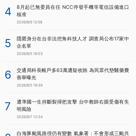
8月起已無委員在任 NCC停發手機等電信設備進口
4
核准
2026/8/6 12:58
隱匿身分在台非法挖角科技人才 調查局公布17家中
5
企名單
2026/8/5 16:03
交通局科長帳戶多63萬遭疑收賄 為民眾代墊醫藥費
6
善舉曝光
2026/8/5 19:39
遭準國一生持斷裂掃把攻擊 台中教師右眼受傷有失
7
明風險
2026/8/7 12:34
白海豚颱風路徑仍有變數 氣象署：不會形成三颱共