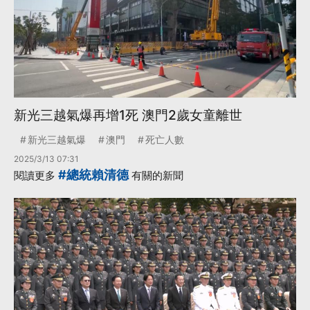
新光三越氣爆再增1死 澳門2歲女童離世
新光三越氣爆
澳門
死亡人數
2025/3/13 07:31
#總統賴清德
閱讀更多
有關的新聞