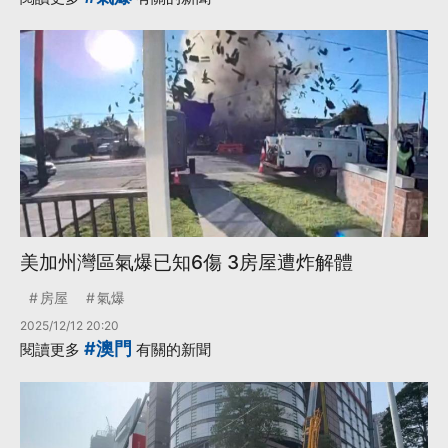
·
新光三越
·
·
新光三越台中店
施工
·
瓦斯
更多...
美加州灣區氣爆已知6傷 3房屋遭炸解體
房屋
氣爆
2025/12/12 20:20
#澳門
閱讀更多
有關的新聞