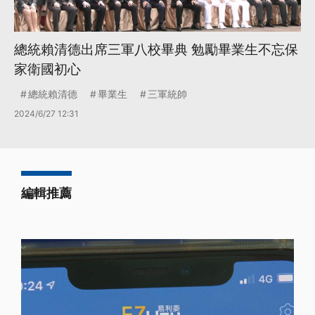
總統賴清德出席三軍八校畢典 勉勵畢業生不忘保
家衛國初心
總統賴清德
畢業生
三軍統帥
2024/6/27 12:31
編輯推薦