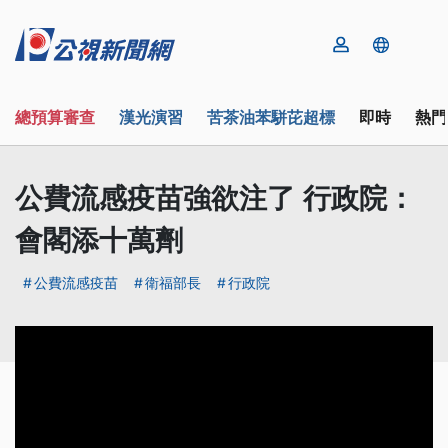
總預算審查
漢光演習
苦茶油苯駢芘超標
即時
熱門
公費流感疫苗強欲注了 行政院：
會閣添十萬劑
公費流感疫苗
衛福部長
行政院