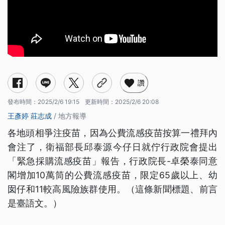
讚
發布時間：
2025/2/6 19:15
更新時間：
2025/2/6 20:08
王彥婷
莊志成
/ 地方報導
各地頭相爭注疫苗，因為公費流感疫苗按算一禮拜內
會注了，衛福部長邱泰源今仔日就佇行政院會提出
「緊急採購流感疫苗」報告，行政院長-卓榮泰同意
閣增加10萬筒的公費流感疫苗，限定65歲以上、幼
囡仔和11較高風險族群使用。（這條新聞標題、前言
是臺語文。）