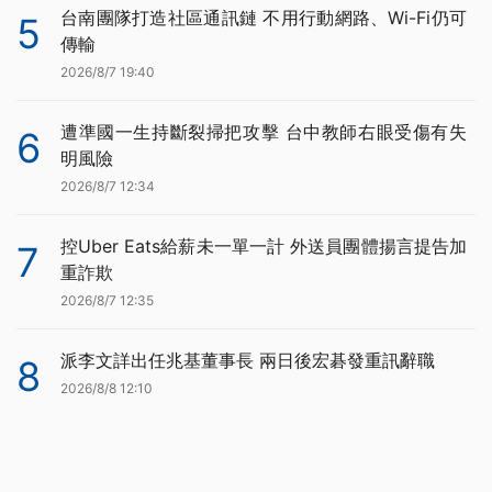
台南團隊打造社區通訊鏈 不用行動網路、Wi-Fi仍可
5
傳輸
2026/8/7 19:40
遭準國一生持斷裂掃把攻擊 台中教師右眼受傷有失
6
明風險
2026/8/7 12:34
控Uber Eats給薪未一單一計 外送員團體揚言提告加
7
重詐欺
2026/8/7 12:35
派李文詳出任兆基董事長 兩日後宏碁發重訊辭職
8
2026/8/8 12:10