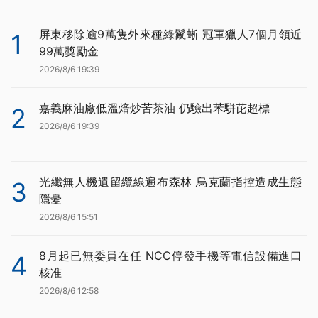
屏東移除逾9萬隻外來種綠鬣蜥 冠軍獵人7個月領近
1
99萬獎勵金
2026/8/6 19:39
嘉義麻油廠低溫焙炒苦茶油 仍驗出苯駢芘超標
2
2026/8/6 19:39
光纖無人機遺留纜線遍布森林 烏克蘭指控造成生態
3
隱憂
2026/8/6 15:51
8月起已無委員在任 NCC停發手機等電信設備進口
4
核准
2026/8/6 12:58