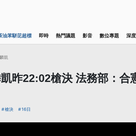
茶油苯駢芘超標
即時
熱門議題
影音
數位專題
深度
麟凱
凱昨22:02槍決 法務部：
槍決
16日