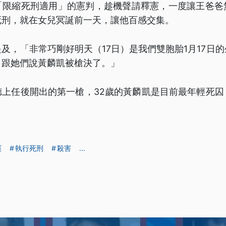
「限縮死刑適用」的憲判，趁機聲請釋憲，一度讓王爸爸
死刑，就在女兒冥誕前一天，讓他百感交集。
及，「非常巧剛好明天（17日）是我們雙胞胎1月17日
，跟她們說黃麟凱被槍決了。」
德上任後開出的第一槍，32歲的黃麟凱是目前最年輕死囚
。
憲
執行死刑
殺害
...