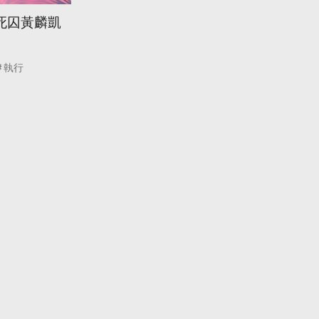
死囚黃麟凱
執行