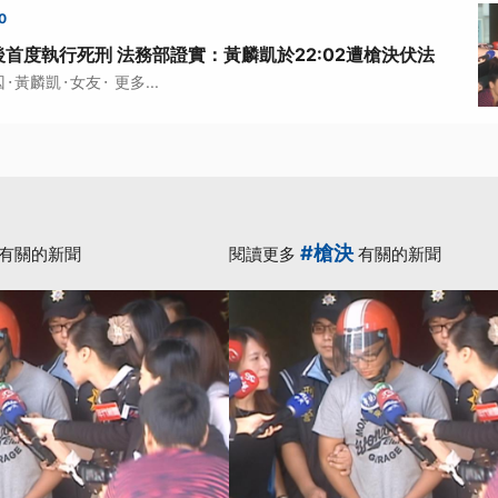
0
首度執行死刑 法務部證實：黃麟凱於22:02遭槍決伏法
·
·
·
囚
黃麟凱
女友
更多...
#槍決
有關的新聞
閱讀更多
有關的新聞