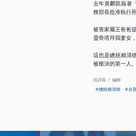
去年黃麟凱藉著
務部長批准執行
被害家屬王爸爸提
靈骨塔拜我妻女
這也是總統賴清
被槍決的第一人
洪詩宸
/
編輯
總統賴清德
合