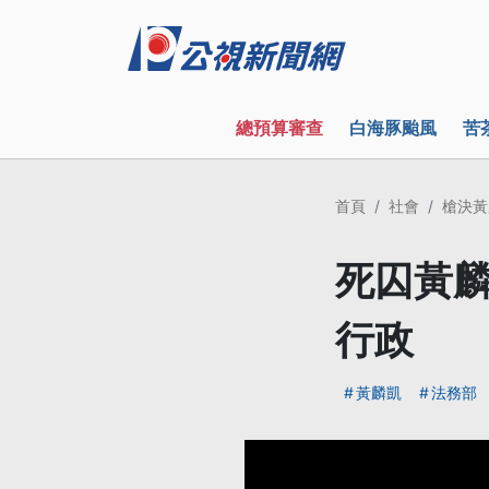
總預算審查
白海豚颱風
苦
首頁
社會
槍決黃
死囚黃麟
行政
黃麟凱
法務部