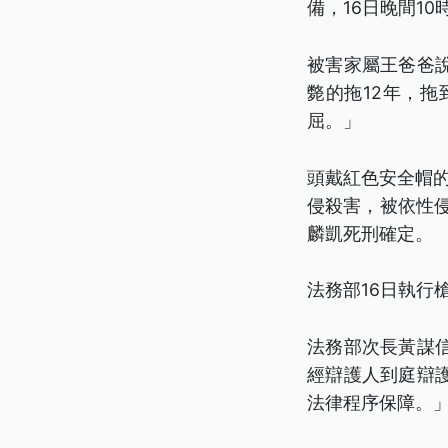
備，16日晚間1
被害家屬王爸爸
斃的拖12年，
屈。」
頭戴紅色安全帽的
侵殺害，被依性侵
麟凱死刑確定。
法務部16日執行
法務部次長黃謀
經辯護人到庭辯
法律程序保障。