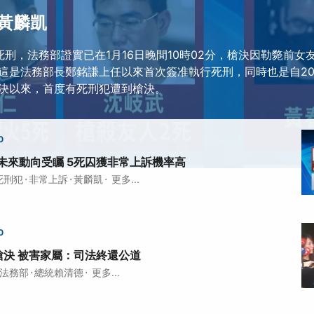
黃麟凱
死刑，法務部證實已在1月16日晚間10時02分，槍決因勒斃前女
這是法務部長鄭銘謙上任以來首次簽准執行死刑，同時也是自20
決以來，首度有死刑犯遭到槍決。
0
未來動向受矚 5死囚獲非常上訴機率高
·
·
·
死刑犯
非常上訴
黃麟凱
更多...
0
槍決 被害家屬：司法終還公道
·
·
法務部
總統賴清德
更多...