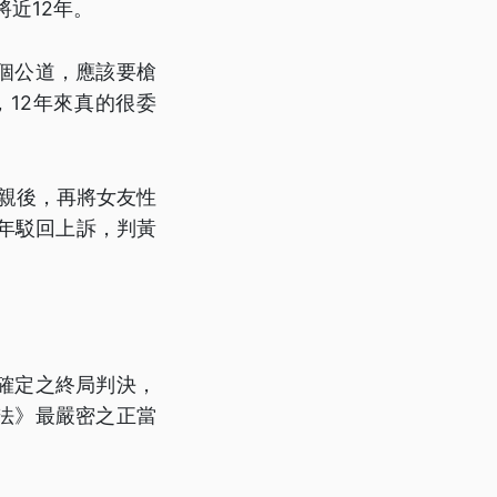
將近12年。
個公道，應該要槍
12年來真的很委
母親後，再將女友性
7年駁回上訴，判黃
。
確定之終局判決，
法》最嚴密之正當