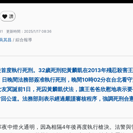
讚
31
更新時間：
2025/1/17 08:36
吳其昌
/ 綜合報導
首度執行死刑。32歲死刑犯黃麟凱在2013年殘忍殺害
）日晚間法務部簽准執行死刑，晚間10時02分在台北看
女友冥誕前1日，死囚黃麟凱伏法，讓王爸爸欣慰地表示
討回公道。法務部則表示經過嚴謹審核程序，強調死刑合
寒夜中燈火通明，因為相隔4年後再度執行槍決。法警與