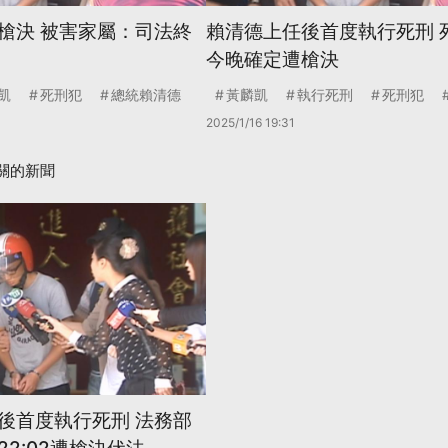
槍決 被害家屬：司法終
賴清德上任後首度執行死刑 
今晚確定遭槍決
凱
死刑犯
總統賴清德
黃麟凱
執行死刑
死刑犯
2025/1/16 19:31
關的新聞
後首度執行死刑 法務部