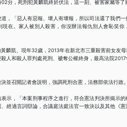
0時02分，死刑犯黃麟凱終於伏法，這一刻、被害家屬等了
說道，「惡人有惡報、壞人有壞報，所以司法還了我們一
拖到現在。家人被別人殺害，你沒辦法報仇別人會恥笑你，
黃麟凱、現年32歲，2013年在新北市三重殺害前女友
殺人和殺人罪判處死刑、褫奪公權終身，最高法院201
槍決並召開記者會說明，強調死刑合憲，法務部依法行政
信表示，「本案刑事程序之進行，符合憲法判決所揭示的
護、經過言詞辯論，合議庭法庭法官一致決以及其他《憲
」