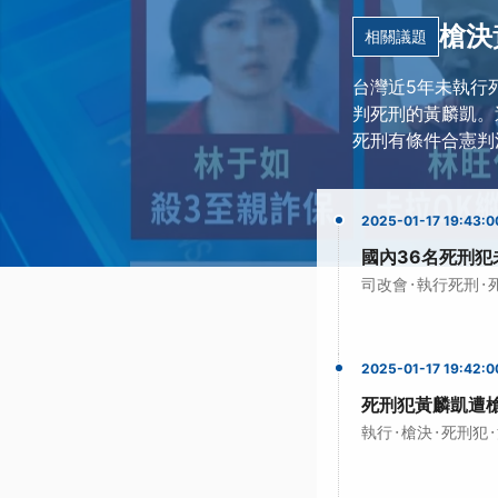
槍決
相關議題
台灣近5年未執行
判死刑的黃麟凱。
死刑有條件合憲判
2025-01-17 19:43:0
國內36名死刑犯
·
·
司改會
執行死刑
2025-01-17 19:42:0
死刑犯黃麟凱遭
·
·
·
執行
槍決
死刑犯