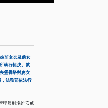
王姓前女友及前女
守所執行槍決。就
要去靈骨塔對妻女
憲，法務部依法行
管理員到場維安戒