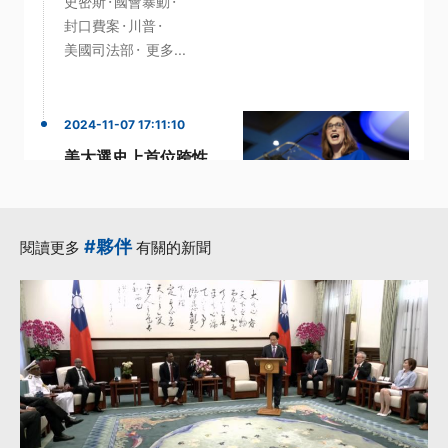
·
·
史密斯
國會暴動
·
·
封口費案
川普
·
美國司法部
更多...
2024-11-07 17:11:10
美大選史上首位跨性
別眾議員出線 承諾持
續推動捍衛生育自由
政策
#夥伴
閱讀更多
有關的新聞
·
Donald Trump
·
Joe Biden
·
Nancy Pelosi
國會議員
·
·
跨性別
更多...