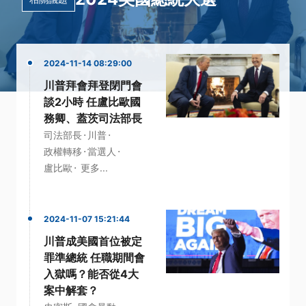
2024-11-14 08:29:00
川普拜會拜登閉門會
談2小時 任盧比歐國
務卿、蓋茨司法部長
·
·
司法部長
川普
·
·
政權轉移
當選人
·
盧比歐
更多...
2024-11-07 15:21:44
川普成美國首位被定
罪準總統 任職期間會
入獄嗎？能否從4大
案中解套？