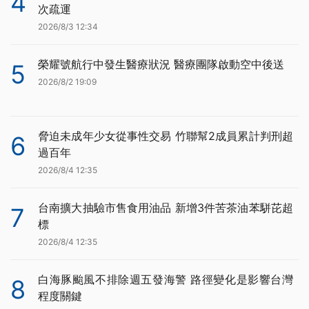
4
次疏運
2026/8/3 12:34
榮耀號航行中發生醫療狀況 醫療團隊啟動空中後送
5
2026/8/2 19:09
脅迫未成年少女從事性交易 竹聯幫2成員累計判刑超
6
過百年
2026/8/4 12:35
台南擴大抽驗市售食用油品 新增3件苦茶油苯駢芘超
7
標
2026/8/4 12:35
白海豚颱風不排除週五發海警 路徑變化是影響台灣
8
程度關鍵