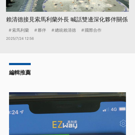
賴清德接見索馬利蘭外長 喊話雙邊深化夥伴關係
索馬利蘭
夥伴
總統賴清德
國際合作
2025/7/24 12:56
編輯推薦