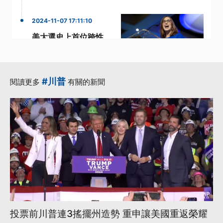
2024-11-07 17:11:10
美大選史上首位跨性
別眾議員出線 承諾持
續推動捍衛生育自由
政策
#川普
閱讀更多
有關的新聞
·
Donald Trump
·
Joe Biden
·
Nancy Pelosi
國會議員
·
·
跨性別
更多...
投票前川普連3搖擺州造勢 重申讓美國重返榮耀