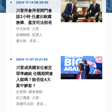
2024-11-14 08:29:00
川普拜會拜登閉門會
談2小時 任盧比歐國
務卿、蓋茨司法部長
·
·
司法部長
川普
·
·
政權轉移
當選人
·
盧比歐
更多...
2024-11-07 15:21:44
川普成美國首位被定
罪準總統 任職期間會
入獄嗎？能否從4大
案中解套？
·
·
史密斯
國會暴動
·
·
封口費案
川普
·
美國司法部
更多...