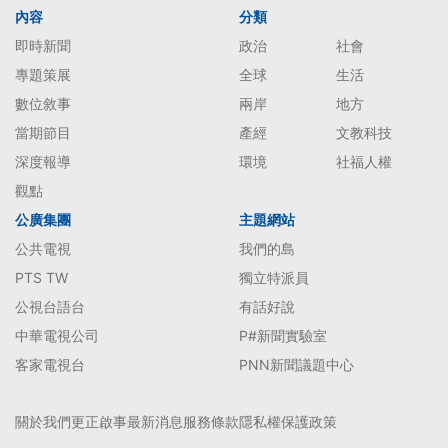
內容
分類
即時新聞
政治
社會
專題策展
全球
生活
數位敘事
兩岸
地方
當期節目
產經
文教科技
深度報導
環境
社福人權
觀點
公廣集團
主題網站
公共電視
我們的島
PTS TW
獨立特派員
公視台語台
有話好說
中華電視公司
P#新聞實驗室
客家電視台
PNN新聞議題中心
關於我們
更正啟事
最新消息
服務條款
隱私權保護政策