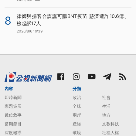
律師與掮客合謀誆可購BNT疫苗 慈濟遭詐10.6億、
8
檢起訴17人
2026/8/6 19:39
內容
分類
即時新聞
政治
社會
專題策展
全球
生活
數位敘事
兩岸
地方
當期節目
產經
文教科技
深度報導
環境
社福人權