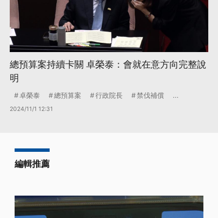
總預算案持續卡關 卓榮泰：會就在意方向完整說
明
卓榮泰
總預算案
行政院長
禁伐補償
...
2024/11/1 12:31
編輯推薦