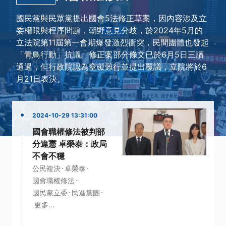
國民黨與民眾黨提出國會5法修正草案，因內容涉及立
委權限與程序問題，朝野意見分歧，於2024年5月的
立法院第11屆第一會期爆發激烈衝突，民間團體也發起
「青鳥行動」抗議。修正案部分條文已於6月5日三讀
通過，但行政院認為窒礙難行並提出覆議，立院將於6
月21日表決。
2024-10-29 13:31:00
國會職權修法被判部
分違憲 卓榮泰：政局
不會不穩
·
·
公民複決
卓榮泰
·
國會職權修法
·
·
國民黨立委
民進黨團
更多...