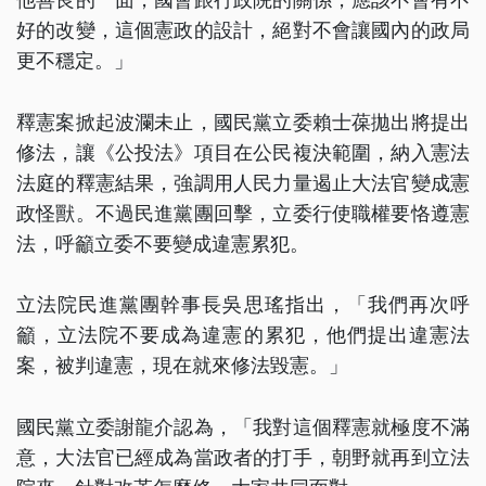
好的改變，這個憲政的設計，絕對不會讓國內的政局
更不穩定。」
釋憲案掀起波瀾未止，國民黨立委賴士葆拋出將提出
修法，讓《公投法》項目在公民複決範圍，納入憲法
法庭的釋憲結果，強調用人民力量遏止大法官變成憲
政怪獸。不過民進黨團回擊，立委行使職權要恪遵憲
法，呼籲立委不要變成違憲累犯。
立法院民進黨團幹事長吳思瑤指出，「我們再次呼
籲，立法院不要成為違憲的累犯，他們提出違憲法
案，被判違憲，現在就來修法毀憲。」
國民黨立委謝龍介認為，「我對這個釋憲就極度不滿
意，大法官已經成為當政者的打手，朝野就再到立法