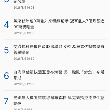
企名單
2026/8/5 16:03
屏東移除逾9萬隻外來種綠鬣蜥 冠軍獵人7個月領近
4
99萬獎勵金
2026/8/6 19:39
交通局科長帳戶多63萬遭疑收賄 為民眾代墊醫藥費
5
善舉曝光
2026/8/5 19:39
白海豚估最快週五發布海警 另一颱風「鯨魚」今晨
6
形成
2026/8/5 12:50
光纖無人機遺留纜線遍布森林 烏克蘭指控造成生態
7
隱憂
2026/8/6 15:51