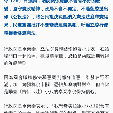
今（29）日強調，兩院關係應該不會有不好的改
變，遵守憲政精神，政局不會不穩定。不過藍委拋出
修《公投法》，將公民複決範圍納入憲法法庭釋憲結
果，民進黨團批評不要變成違憲累犯，呼籲立委行使
職權要恪遵憲法。
行政院長卓榮泰、立法院長韓國瑜抱著小朋友，在議
場門口一起拍照、歡度萬聖節，恐怕是兩院近期難得
的溫馨時刻。
因為國會職權修法釋憲案判部分違憲，引發在野不
滿，加上總預算仍卡關，恐怕加劇朝野對立，但自比
是動畫《吉伊卡哇》小八的卓榮泰仍保持信心。
行政院長卓榮泰表示，「我想奇美拉跟小八也都會有
他善良的一面，國會跟行政院的關係，應該不會有不