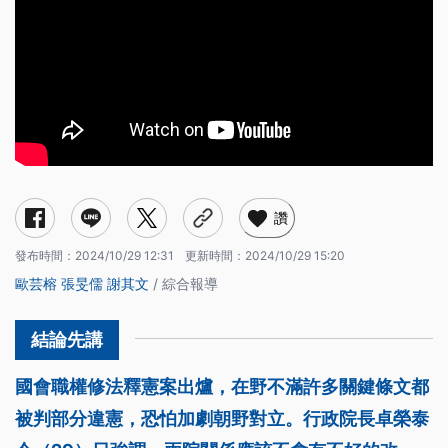
讚
發布時間：
2024/10/29 12:31
更新時間：
2024/10/29 15:20
歐芸榕
張旻儒
謝其文
/ 綜合報導
國會職權修法釋憲案出爐，在野不滿許多關鍵條文都
被判部分違憲，恐怕加劇朝野對立。行政院長卓榮泰