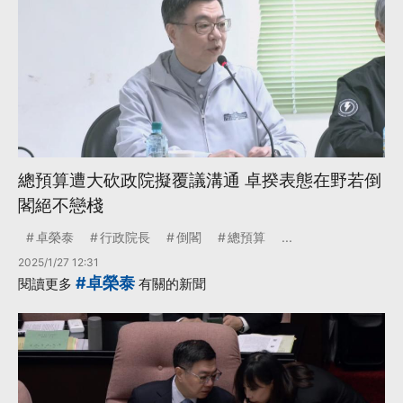
總預算遭大砍政院擬覆議溝通 卓揆表態在野若倒
閣絕不戀棧
卓榮泰
行政院長
倒閣
總預算
...
2025/1/27 12:31
#卓榮泰
閱讀更多
有關的新聞