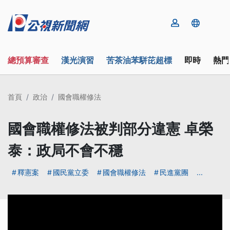
總預算審查
漢光演習
苦茶油苯駢芘超標
即時
熱門
首頁
政治
國會職權修法
國會職權修法被判部分違憲 卓榮
泰：政局不會不穩
釋憲案
國民黨立委
國會職權修法
民進黨團
...