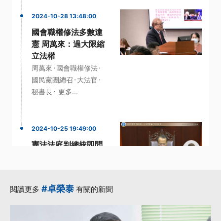
2024-10-28 13:48:00
國會職權修法多數違
憲 周萬來：過大限縮
立法權
·
·
周萬來
國會職權修法
·
·
國民黨團總召
大法官
·
秘書長
更多...
2024-10-25 19:49:00
憲法法庭判總統即問
即答等違憲 國會調查
權等部分合憲
·
·
即問即答
反質詢
#卓榮泰
閱讀更多
有關的新聞
·
國情報告
國會職權修法
·
·
國會調查權
更多...