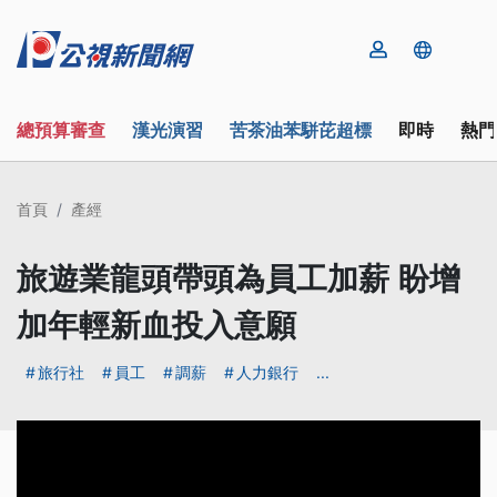
總預算審查
漢光演習
苦茶油苯駢芘超標
即時
熱門
首頁
產經
旅遊業龍頭帶頭為員工加薪 盼增
加年輕新血投入意願
旅行社
員工
調薪
人力銀行
...