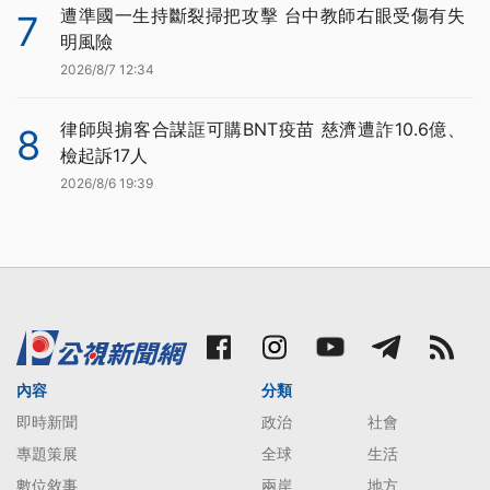
遭準國一生持斷裂掃把攻擊 台中教師右眼受傷有失
7
明風險
2026/8/7 12:34
律師與掮客合謀誆可購BNT疫苗 慈濟遭詐10.6億、
8
檢起訴17人
2026/8/6 19:39
內容
分類
即時新聞
政治
社會
專題策展
全球
生活
數位敘事
兩岸
地方