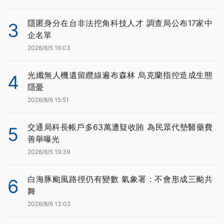
隱匿身分在台非法挖角科技人才 調查局公布17家中
3
企名單
2026/8/5 16:03
光纖無人機遺留纜線遍布森林 烏克蘭指控造成生態
4
隱憂
2026/8/6 15:51
交通局科長帳戶多63萬遭疑收賄 為民眾代墊醫藥費
5
善舉曝光
2026/8/5 19:39
白海豚颱風路徑仍有變數 氣象署：不會形成三颱共
6
舞
2026/8/6 13:02