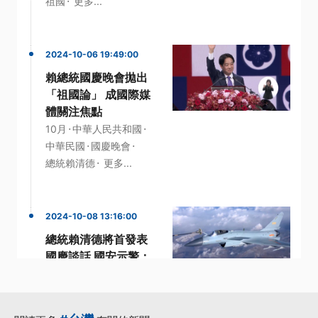
·
祖國
更多...
2024-10-06 19:49:00
賴總統國慶晚會拋出
「祖國論」 成國際媒
體關注焦點
·
·
10月
中華人民共和國
·
·
中華民國
國慶晚會
·
總統賴清德
更多...
2024-10-08 13:16:00
總統賴清德將首發表
國慶談話 國安示警：
中共恐借機發動軍演
·
·
Nancy Pelosi
中共
·
·
國慶談話
圍台軍演