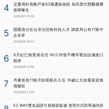
交通局科長帳戶多63萬遭疑收賄 為民眾代墊醫藥費
4
善舉曝光
2026/8/5 19:39
隱匿身分在台非法挖角科技人才 調查局公布17家中
5
企名單
2026/8/5 16:03
8月起已無委員在任 NCC停發手機等電信設備進口
6
核准
2026/8/6 12:58
丹麥首批11個月役期新兵入伍 19歲公主放棄薪資無
7
償服役
2026/8/4 12:35
EZ WAY實名認證引發個資疑慮 使用方式與爭議內容
8