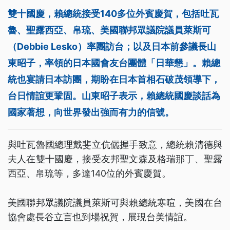
雙十國慶，賴總統接受140多位外賓慶賀，包括吐瓦
魯、聖露西亞、帛琉、美國聯邦眾議院議員萊斯可
（Debbie Lesko）率團訪台；以及日本前參議長山
東昭子，率領的日本國會友台團體「日華懇」。賴總
統也宴請日本訪團，期盼在日本首相石破茂領導下，
台日情誼更鞏固。山東昭子表示，賴總統國慶談話為
國家著想，向世界發出強而有力的信號。
與吐瓦魯國總理戴斐立伉儷握手致意，總統賴清德與
夫人在雙十國慶，接受友邦聖文森及格瑞那丁、聖露
西亞、帛琉等，多達140位的外賓慶賀。
美國聯邦眾議院議員萊斯可與賴總統寒暄，美國在台
協會處長谷立言也到場祝賀，展現台美情誼。