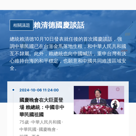
賴清德國慶談話
相關議題
總統賴清德10月10日發表就任後的首次國慶談話，強
調中華民國已在台澎金馬落地生根，和中華人民共和國
互不隸屬。此外，賴總統也向中國喊話，重申台灣有決
心維持台海的和平穩定，也願意和中國共同維護區域安
全。
2024-10-06 11:24:00
國慶晚會在大巨蛋登
場 賴總統：中國非中
華民國祖國
·
·
75歲
中華人民共和國
·
·
中華民國
國慶晚會