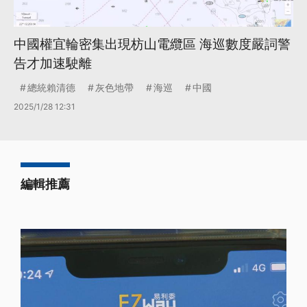
中國權宜輪密集出現枋山電纜區 海巡數度嚴詞警
告才加速駛離
總統賴清德
灰色地帶
海巡
中國
2025/1/28 12:31
編輯推薦