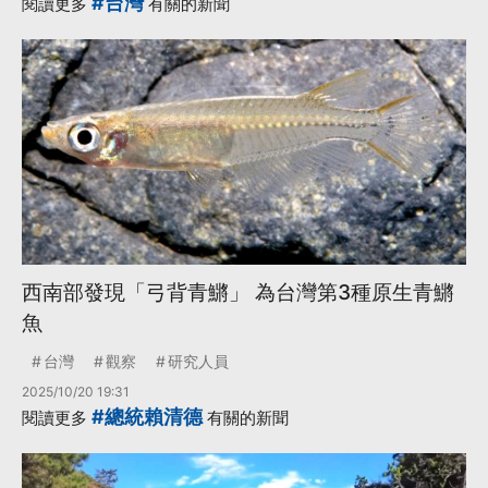
#台灣
閱讀更多
有關的新聞
·
總統賴清德
更多...
西南部發現「弓背青鱂」 為台灣第3種原生青鱂
魚
台灣
觀察
研究人員
2025/10/20 19:31
#總統賴清德
閱讀更多
有關的新聞