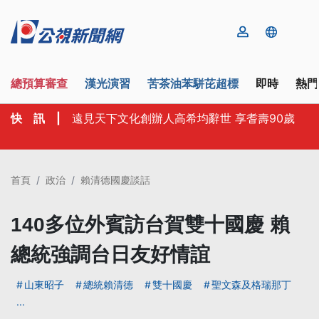
總預算審查
漢光演習
苦茶油苯駢芘超標
即時
熱門
快 訊
|
遠見天下文化創辦人高希均辭世 享耆壽90歲
首頁
政治
賴清德國慶談話
140多位外賓訪台賀雙十國慶 賴
總統強調台日友好情誼
山東昭子
總統賴清德
雙十國慶
聖文森及格瑞那丁
...