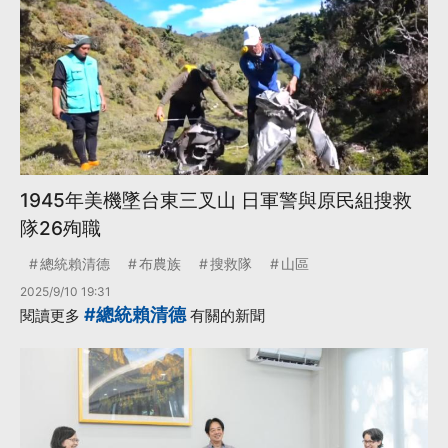
1945年美機墜台東三叉山 日軍警與原民組搜救
隊26殉職
總統賴清德
布農族
搜救隊
山區
2025/9/10 19:31
#總統賴清德
閱讀更多
有關的新聞