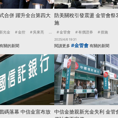
式合併 躍升全台第四大
防美關稅引發震盪 金管會祭
施
新光金
金控
吳東亮
...
金管會
有價證券
措施
2025/4/6 19:31
#金管會
有關的新聞
閱讀更多
有關的新聞
戲碼落幕 中信金宣布放
中信金搶親新光金失利 金管