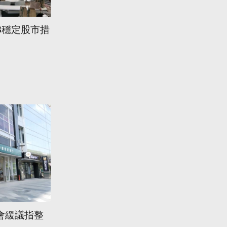
3穩定股市措
會緩議指整