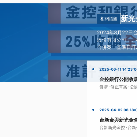
新光
相關議題
2024年8月2
股份有限公司」。
合併案，基準日訂
2025-06-11 14:23:0
金控銀行公開收購
·
·
併購
修正草案
公
2025-04-02 08:18:
台新金與新光金合
·
台新新光金控
台新