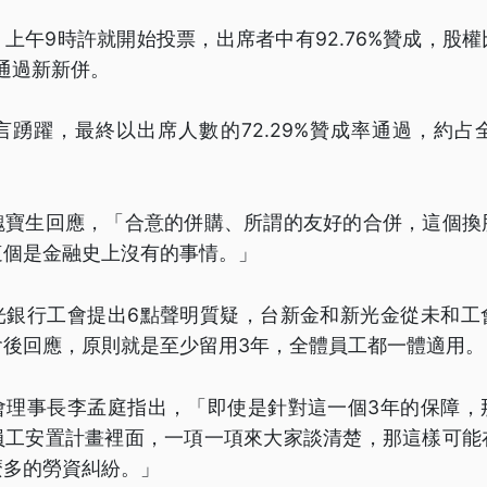
上午9時許就開始投票，出席者中有92.76%贊成，股
先通過新新併。
言踴躍，最終以出席人數的72.29%贊成率通過，約占
魏寶生回應，「合意的併購、所謂的友好的合併，這個換
這個是金融史上沒有的事情。」
光銀行工會提出6點聲明質疑，台新金和新光金從未和工
會後回應，原則就是至少留用3年，全體員工都一體適用。
會理事長李孟庭指出，「即使是針對這一個3年的保障，
員工安置計畫裡面，一項一項來大家談清楚，那這樣可能
麼多的勞資糾紛。」