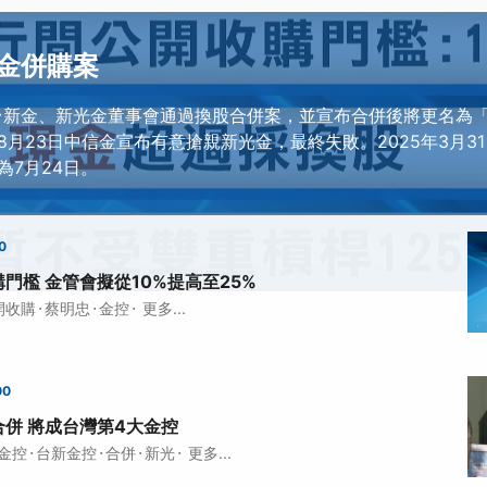
金併購案
2日台新金、新光金董事會通過換股合併案，並宣布合併後將更名為
8月23日中信金宣布有意搶親新光金，最終失敗。2025年3月3
為7月24日。
0
門檻 金管會擬從10%提高至25%
·
·
·
開收購
蔡明忠
金控
更多...
00
併 將成台灣第4大金控
·
·
·
·
金控
台新金控
合併
新光
更多...