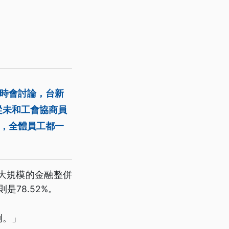
臨時會討論，台新
從未和工會協商員
年，全體員工都一
大規模的金融整併
是78.52%。
例。」