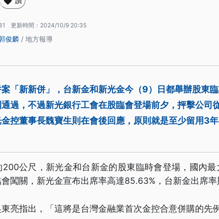
讚
31
更新時間：
2024/10/9 20:35
郭俊麟
/ 地方報導
併案「新新併」，台新金和新光金今（9）日都舉辦股東
利通過，不過新光銀行工會在股臨會登場前夕，抨擊公司
光金控董事長魏寶生則在會後回應，原則就是至少留用3
約200公尺，新光金和台新金的股東臨時會登場，國內最
會闖關，新光金宣布出席率高達85.63%，台新金出席率則
吳東亮指出，「這將是台灣金融業首次金控合意併購的先