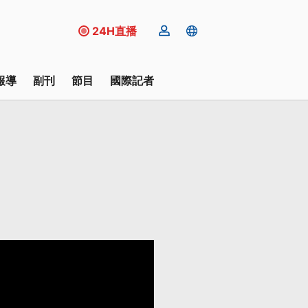
24H直播
報導
副刊
節目
國際記者