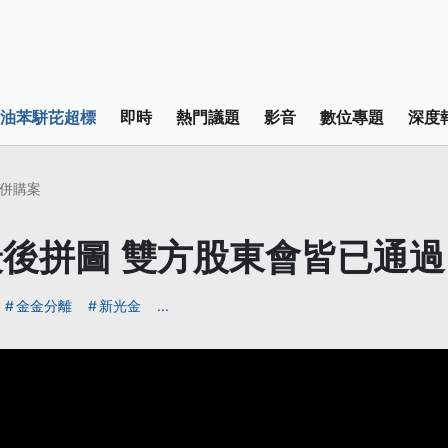
油苯駢芘超標
即時
熱門議題
影音
數位專題
深度
併購案
後拼圖 雙方股東會皆已通過
金金分離
新光金
...