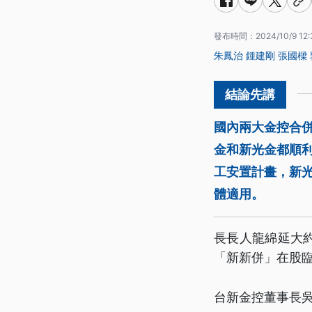
發布時間：
2024/10/9 12:
朱鳳治
鍾建剛
張國樑
國內兩大金控合
金和新光金都順
工安置計畫，新
體適用。
長長人龍綿延大
「新新併」在股臨
台新金控董事長