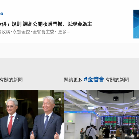
00
金併」規則 調高公開收購門檻、以現金為主
·
·
·
開收購
永豐金控
金管會主委
更多...
#金管會
有關的新聞
閱讀更多
有關的新聞