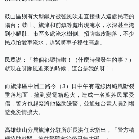
鼓山區則有大型鐵片被強風吹走直接插入這處民宅的
陽台；鼓山、旗津和前鎮等處出現淹水，水深甚至淹
到小腿肚。市區多處淹水樹倒、招牌鐵皮翻落，不少
民眾怕愛車淹水，趕緊將車子移往高處。
民眾説：「整個都壞掉啦！（什麼時候發生的事？）
就現在呀颱風進來的時候，這台是我的呀！」
而旗津區中洲三路今（3）日中午有電線因颱風斷裂
垂落地面，撞到變電箱起火，造成一名葉姓民眾受
傷，警方也趕緊將他協助送醫，並通知台電人員到場
避免災情擴大。
高雄鼓山分局旗津分駐所所長洪任宏指出，「警方積
極協助就醫，前往醫院救治後已無大礙。」