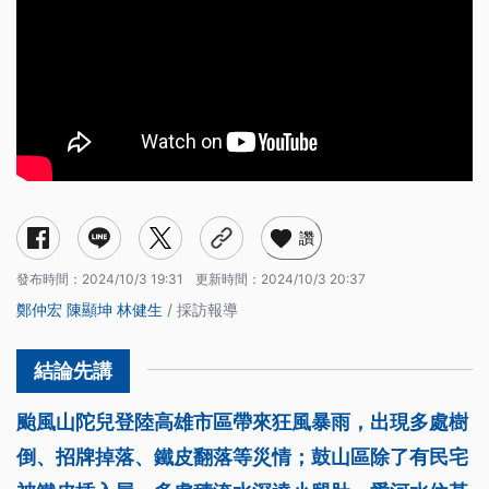
讚
發布時間：
2024/10/3 19:31
更新時間：
2024/10/3 20:37
鄭仲宏
陳顯坤
林健生
/ 採訪報導
颱風山陀兒登陸高雄市區帶來狂風暴雨，出現多處樹
倒、招牌掉落、鐵皮翻落等災情；鼓山區除了有民宅