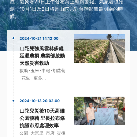
成，氣象署29日上午發布海上颱風警報。氣象署也預
測，10月1日及2日將是山陀兒對台灣影響最明顯的時
候。
2024-10-21 14:12:00
山陀兒強風雲林多處
延遲農損 農業部啟動
天然災害救助
·
·
·
救助
玉米
申報
胡蘿蔔
·
·
花生
更多...
2024-10-13 20:02:00
山陀兒災後10天高雄
公園狼藉 里長拉布條
抗議市府處理效率
·
·
·
公園
大寮里
市府
災後