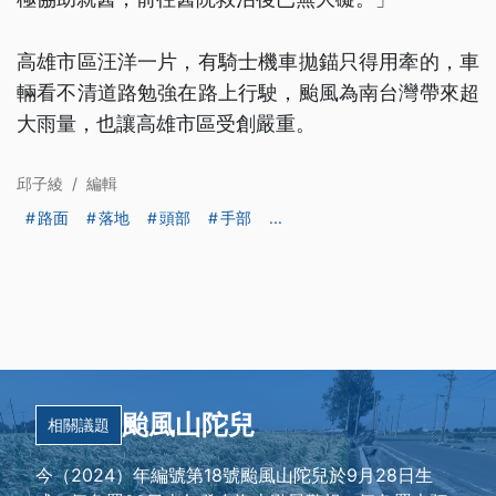
高雄市區汪洋一片，有騎士機車拋錨只得用牽的，車
輛看不清道路勉強在路上行駛，颱風為南台灣帶來超
大雨量，也讓高雄市區受創嚴重。
邱子綾
/
編輯
路面
落地
頭部
手部
...
颱風山陀兒
相關議題
今（2024）年編號第18號颱風山陀兒於9月28日生