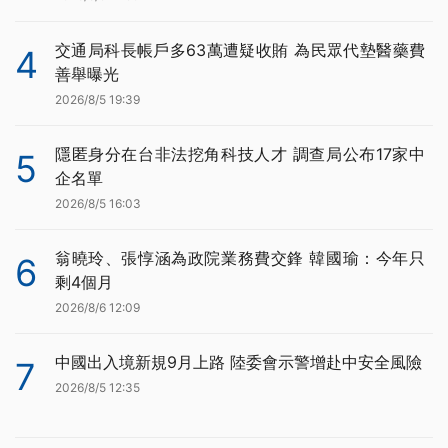
交通局科長帳戶多63萬遭疑收賄 為民眾代墊醫藥費
4
善舉曝光
2026/8/5 19:39
隱匿身分在台非法挖角科技人才 調查局公布17家中
5
企名單
2026/8/5 16:03
翁曉玲、張惇涵為政院業務費交鋒 韓國瑜：今年只
6
剩4個月
2026/8/6 12:09
中國出入境新規9月上路 陸委會示警增赴中安全風險
7
2026/8/5 12:35