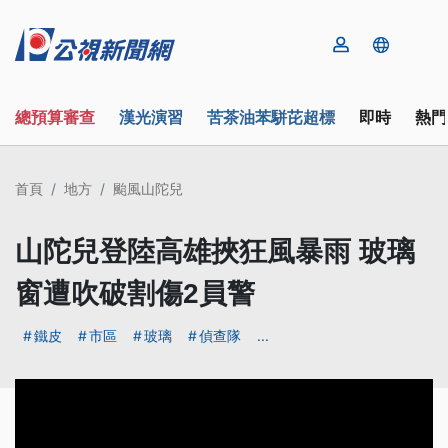
總預算審查
漢光演習
苦茶油苯駢芘超標
即時
熱門
首頁
地方
颱風山陀兒
山陀兒登陸高雄挾狂風暴雨 玻璃
窗遭吹破割傷2員警
鐵皮
市區
玻璃
偵查隊
...