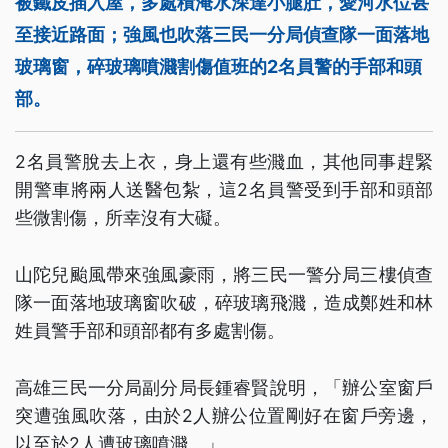
被鐵皮插入屋，多處積淹水深達小腿肚，愛河水位甚
至接近路面；強風也吹落三民一分局偵查隊一面落地
玻璃窗，碎玻璃噴濺割傷值班的2名員警的手部和頭
部。
2名員警脫去上衣，身上還有些濺血，其他同事趕緊
開警車將兩人送醫包紮，這2名員警受到手部和頭部
些微割傷，所幸沒有大礙。
山陀兒颱風帶來強風豪雨，將三民一警分局三樓偵查
隊一面落地玻璃窗吹破，碎玻璃飛濺，造成鄭姓和林
姓員警手部和頭部都有多處割傷。
高雄三民一分局副分局長鍾睿賢說明，「辦公室窗戶
突遭強風吹落，由於2人辦公位置剛好在窗戶旁邊，
以至於2人遭玻璃噴濺。」