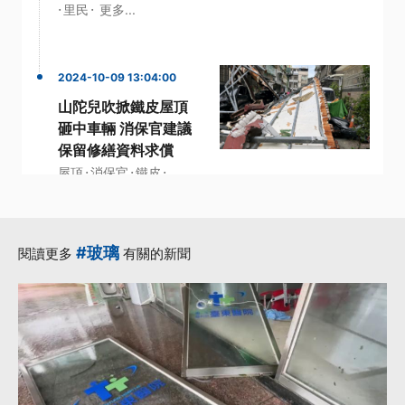
·
·
里民
更多...
2024-10-09 13:04:00
山陀兒吹掀鐵皮屋頂
砸中車輛 消保官建議
保留修繕資料求償
·
·
·
屋頂
消保官
鐵皮
·
·
鐵皮屋
高市
更多...
#玻璃
閱讀更多
有關的新聞