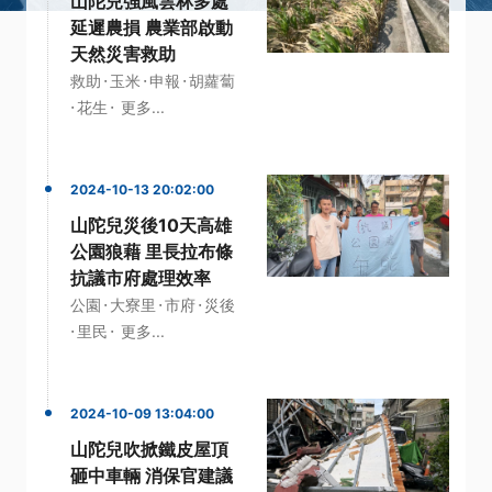
山陀兒強風雲林多處
延遲農損 農業部啟動
天然災害救助
·
·
·
救助
玉米
申報
胡蘿蔔
·
·
花生
更多...
2024-10-13 20:02:00
山陀兒災後10天高雄
公園狼藉 里長拉布條
抗議市府處理效率
·
·
·
公園
大寮里
市府
災後
·
·
里民
更多...
2024-10-09 13:04:00
山陀兒吹掀鐵皮屋頂
砸中車輛 消保官建議