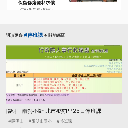
保留修繕資料求償
·
·
·
屋頂
消保官
鐵皮
·
·
鐵皮屋
高市
更多...
#停班課
閱讀更多
有關的新聞
陽明山雨勢不斷 北市4校1里25日停班課
陽明山
陽明山國小
停班課