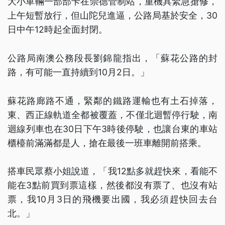
大小車輛一部部卡在崇德管制站，重機具緊急搶修，
上午短暫放行，但山陀兒進逼，公路局基於安全，30
日中午12時起全面封閉。
公路局南澳公務段長劉錦龍指出，「蘇花公路的封
路，有可能一直持續到10月2日。」
蘇花路廊路不通，緊鄰的鐵路運輸也有土石掉落，
東、西正線軌道全都被覆蓋，不僅北迴暫停行駛，南
迴線列車也在30日下午3時後停駛，也讓台東的車站
櫃檯前滿滿都是人，搶在最後一班車離開前搭乘。
搭車民眾蔡小姐說道，「我12點多就趕快來，看能不
能在3點前買到票這樣，然後都沒有票了、也沒有站
票，我10月3日的飛機要出國，我必須趕快回去台
北。」