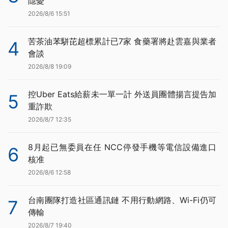
隱憂
2026/8/6 15:51
苦茶油苯駢芘超標累計已7家 食藥署將赴雲嘉與業者
4
會談
2026/8/8 19:09
控Uber Eats給薪未一單一計 外送員團體揚言提告加
5
重詐欺
2026/8/7 12:35
8月起已無委員在任 NCC停發手機等電信設備進口
6
核准
2026/8/6 12:58
台南團隊打造社區通訊鏈 不用行動網路、Wi-Fi仍可
7
傳輸
2026/8/7 19:40