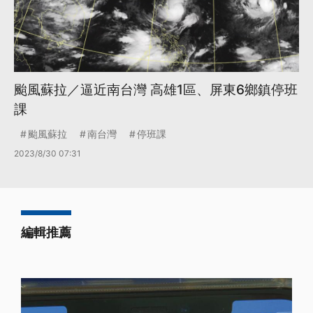
颱風蘇拉／逼近南台灣 高雄1區、屏東6鄉鎮停班
課
颱風蘇拉
南台灣
停班課
2023/8/30 07:31
編輯推薦