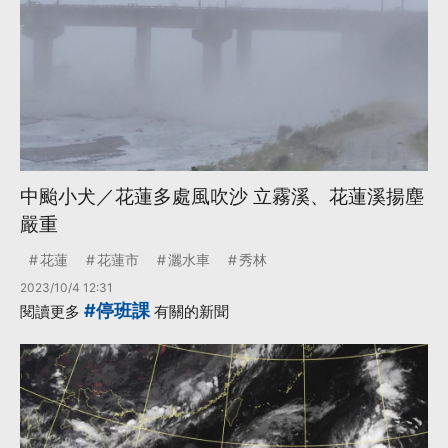
中颱小犬／花蓮多處風吹沙 立霧溪、花蓮溪揚塵
嚴重
花蓮
花蓮市
灑水車
秀林
2023/10/4 12:31
#停班課
閱讀更多
有關的新聞