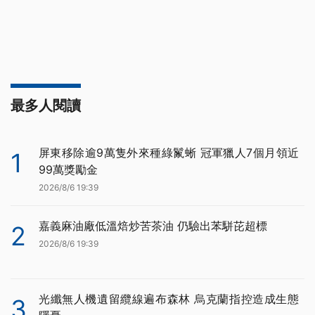
最多人閱讀
屏東移除逾9萬隻外來種綠鬣蜥 冠軍獵人7個月領近
1
99萬獎勵金
2026/8/6 19:39
嘉義麻油廠低溫焙炒苦茶油 仍驗出苯駢芘超標
2
2026/8/6 19:39
光纖無人機遺留纜線遍布森林 烏克蘭指控造成生態
3