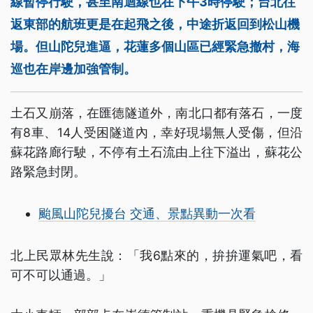
線暫停行駛，甚至南迴線也在下午3時停駛；台北往
返東部的航班更是在起飛之後，中途折返回到松山機
場。但山陀兒進逼，花蓮多個山區已經緊急撤村，海
巡也在岸邊加強管制。
土石又崩落，在匯德隧道外，南北口都有落石，一度
有8車、14人受困隧道內，幸好現場無人受傷，但沿
蘇花路廊行駛，不停有土石流由上往下溢出，蘇花公
路緊急封閉。
颱風山陀兒擾台 交通、景點異動一次看
北上民眾林先生說：「我6點來的，拚拚運氣吧，看
可不可以通過。」