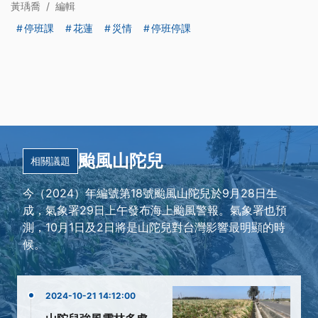
黃瑀喬
/
編輯
停班課
花蓮
災情
停班停課
颱風山陀兒
相關議題
今（2024）年編號第18號颱風山陀兒於9月28日生
成，氣象署29日上午發布海上颱風警報。氣象署也預
測，10月1日及2日將是山陀兒對台灣影響最明顯的時
候。
2024-10-21 14:12:00