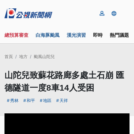
總預算審查
白海豚颱風
漢光演習
即時
熱門議題
首頁
地方
颱風山陀兒
山陀兒致蘇花路廊多處土石崩 匯
德隧道一度8車14人受困
秀林
和平
地區
天祥