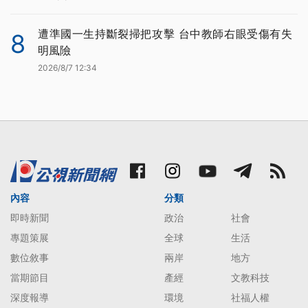
遭準國一生持斷裂掃把攻擊 台中教師右眼受傷有失
8
明風險
2026/8/7 12:34
內容
分類
即時新聞
政治
社會
專題策展
全球
生活
數位敘事
兩岸
地方
當期節目
產經
文教科技
深度報導
環境
社福人權