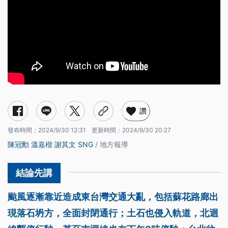
讚
發布時間：
2024/9/30 12:31
更新時間：
2024/9/30 20:27
陳冠勳
溫嘉楷
謝其文
SNG
/ 地方報導
颱風逐漸靠近造成東台灣交通大亂，包括蘇花路廊出
現落石坍方，全面封閉通行；土石也侵入軌道，北迴