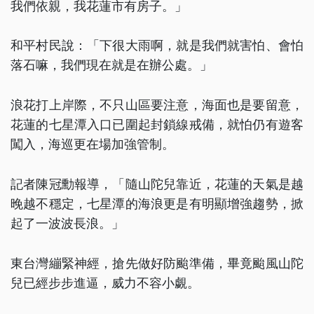
我們依親，我花蓮市有房子。」
和平村民說：「下很大雨啊，就是我們就害怕、會怕
落石嘛，我們現在就是在辦公處。」
浪花打上岸際，不只山區要注意，海面也是要留意，
花蓮的七星潭入口已圍起封鎖線戒備，就怕仍有遊客
闖入，海巡更在場加強管制。
記者陳冠勳報導，「隨山陀兒靠近，花蓮的天氣是越
晚越不穩定，七星潭的海浪更是有明顯增強趨勢，掀
起了一波波長浪。」
東台灣繃緊神經，搶先做好防颱準備，畢竟颱風山陀
兒已經步步進逼，威力不容小覷。