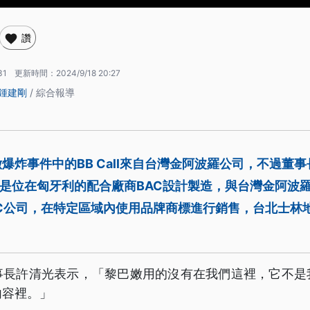
讚
31
更新時間：
2024/9/18 20:27
鍾建剛
/ 綜合報導
爆炸事件中的BB Call來自台灣金阿波羅公司，不過董
型號是位在匈牙利的配合廠商BAC設計製造，與台灣金阿波
C公司，在特定區域內使用品牌商標進行銷售，台北士林
事長許清光表示，「黎巴嫩用的沒有在我們這裡，它不是
內容裡。」