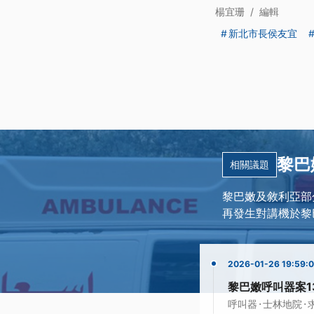
楊宜珊
/
編輯
新北市長侯友宜
黎巴
相關議題
黎巴嫩及敘利亞部分
再發生對講機於黎
2026-01-26 19:59:
黎巴嫩呼叫器案1
·
·
呼叫器
士林地院