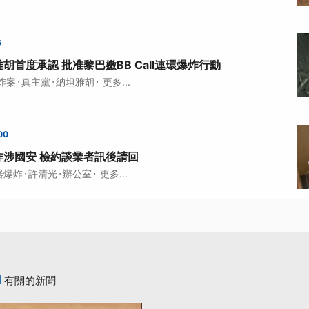
6
胡首度承認 批准黎巴嫩BB Call連環爆炸行動
·
·
·
炸案
真主黨
納坦雅胡
更多...
00
炸涉國安 檢約談業者訊後請回
·
·
·
器爆炸
許清光
辦公室
更多...
l
有關的新聞