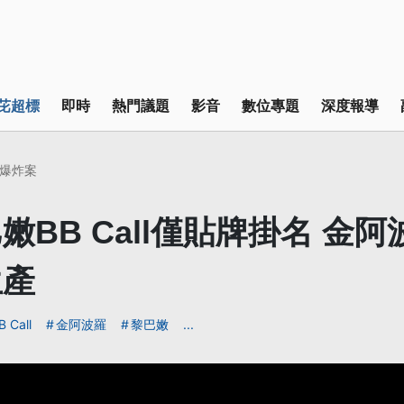
芘超標
即時
熱門議題
影音
數位專題
深度報導
爆炸案
嫩BB Call僅貼牌掛名 金
生產
B Call
金阿波羅
黎巴嫩
...