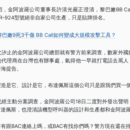
，金阿波羅公司董事長許清光嚴正澄清，黎巴嫩BB Ca
R-924型號絕非自家公司生產，只是貼牌掛名。
巴嫩9死3千傷 BB Call如何變成大規模攻擊工具？
北汐止的金阿波羅公司總部就有警方前來調查，數家外國
的代理商在台灣也有辦事處，氣得他一早就打電話去罵人
跨海提告。
造是它、設計是它，布達佩斯這個公司只是跟我們買一個l
已經主動分案調查，金阿波羅公司18日二度對外發出聲明
布達佩斯，也澄清該機型呼叫器的設計和生產都和金阿波
有跟BAC連絡上嗎，或BAC有找你們嗎？警方現在還在