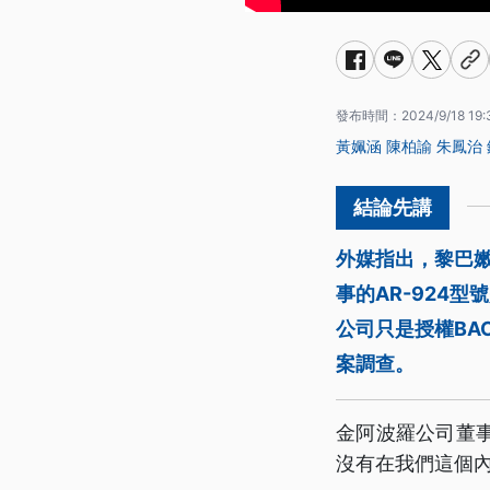
發布時間：
2024/9/18 19:
黃姵涵
陳柏諭
朱鳳治
外媒指出，黎巴嫩
事的AR-924
公司只是授權BA
案調查。
金阿波羅公司董
沒有在我們這個