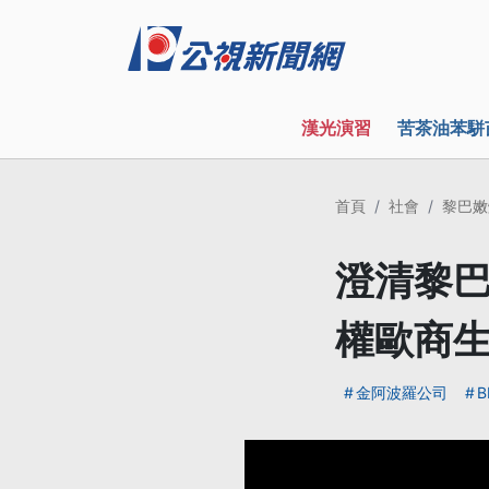
漢光演習
苦茶油苯駢
首頁
社會
黎巴嫩
澄清黎巴
權歐商
金阿波羅公司
B