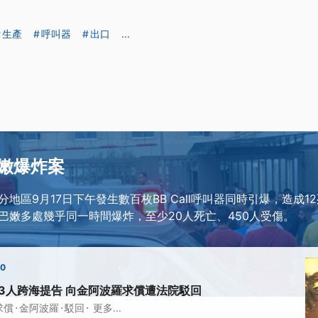
生產
呼叫器
出口
...
嫩爆炸案
地區9月17日下午發生數百枚BB Call呼叫器同時引爆，造成12
巴嫩多處幾乎同一時間爆炸，至少20人死亡、450人受傷。
00
3人跨海提告 向金阿波羅求償遭法院駁回
·
·
·
求償
金阿波羅
駁回
更多...