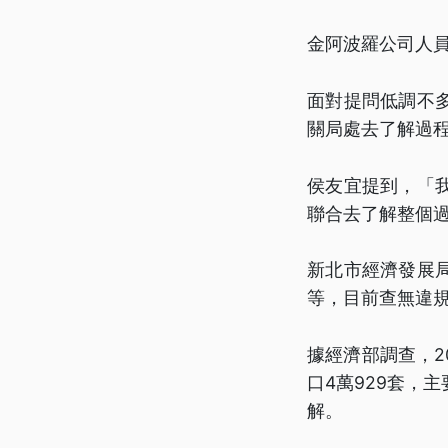
金阿波羅公司人
面對提問低調不
關局處去了解過
侯友宜提到，「
聯合去了解整個
新北市經濟發展
等，目前查無違
據經濟部調查，20
口4萬929套，
解。