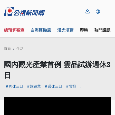
總預算審查
白海豚颱風
漢光演習
即時
熱門議題
首頁
生活
國內觀光產業首例 雲品試辦週休3
日
周休三日
旅遊業
週休三日
雲品
...