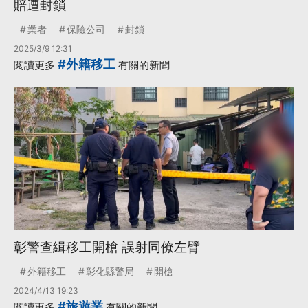
賠遭封鎖
業者
保險公司
封鎖
2025/3/9 12:31
#外籍移工
閱讀更多
有關的新聞
彰警查緝移工開槍 誤射同僚左臂
外籍移工
彰化縣警局
開槍
2024/4/13 19:23
#旅遊業
閱讀更多
有關的新聞