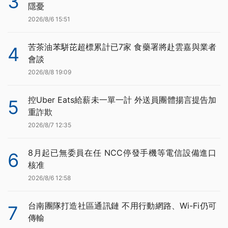
3
隱憂
2026/8/6 15:51
苦茶油苯駢芘超標累計已7家 食藥署將赴雲嘉與業者
4
會談
2026/8/8 19:09
控Uber Eats給薪未一單一計 外送員團體揚言提告加
5
重詐欺
2026/8/7 12:35
8月起已無委員在任 NCC停發手機等電信設備進口
6
核准
2026/8/6 12:58
台南團隊打造社區通訊鏈 不用行動網路、Wi-Fi仍可
7
傳輸