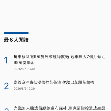
最多人閱讀
屏東移除逾9萬隻外來種綠鬣蜥 冠軍獵人7個月領近
1
99萬獎勵金
2026/8/6 19:39
嘉義麻油廠低溫焙炒苦茶油 仍驗出苯駢芘超標
2
2026/8/6 19:39
光纖無人機遺留纜線遍布森林 烏克蘭指控造成生態