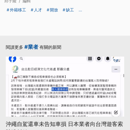
邱子綾
/
編輯
外籍移工
人才
開放
缺工
...
#業者
閱讀更多
有關的新聞
沖繩自駕還車未告知車損 日本業者向台灣遊客索