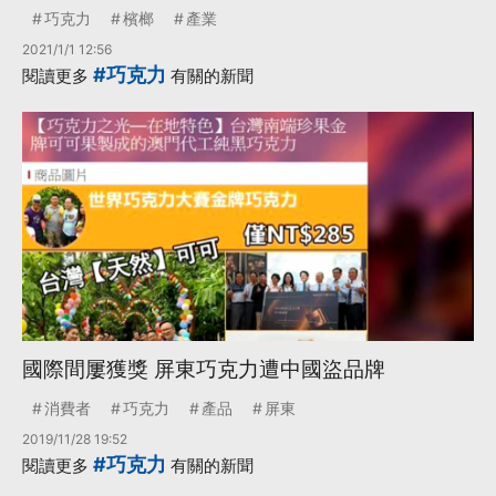
巧克力
檳榔
產業
2021/1/1 12:56
#巧克力
閱讀更多
有關的新聞
國際間屢獲獎 屏東巧克力遭中國盜品牌
消費者
巧克力
產品
屏東
2019/11/28 19:52
#巧克力
閱讀更多
有關的新聞