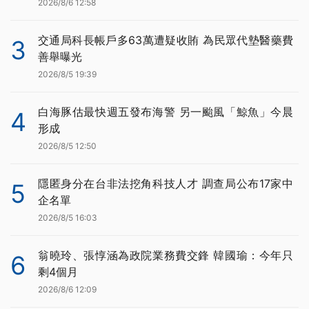
2026/8/6 12:58
交通局科長帳戶多63萬遭疑收賄 為民眾代墊醫藥費
3
善舉曝光
2026/8/5 19:39
白海豚估最快週五發布海警 另一颱風「鯨魚」今晨
4
形成
2026/8/5 12:50
隱匿身分在台非法挖角科技人才 調查局公布17家中
5
企名單
2026/8/5 16:03
翁曉玲、張惇涵為政院業務費交鋒 韓國瑜：今年只
6
剩4個月
2026/8/6 12:09