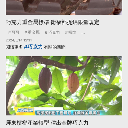
巧克力重金屬標準 衛福部提鎘限量規定
可可
重金屬
巧克力
標準
...
2024/8/14 12:31
#巧克力
閱讀更多
有關的新聞
屏東檳榔產業轉型 種出金牌巧克力