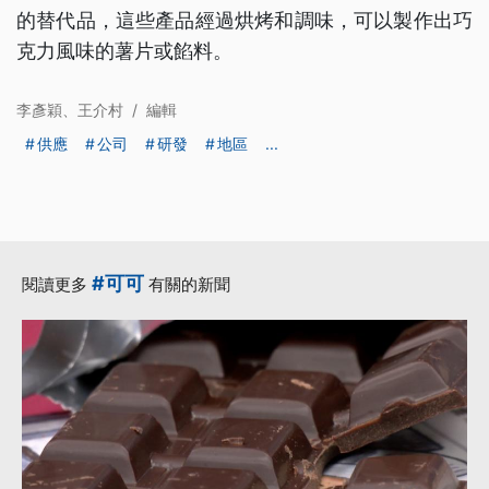
的替代品，這些產品經過烘烤和調味，可以製作出巧
克力風味的薯片或餡料。
李彥穎、王介村
/
編輯
供應
公司
研發
地區
...
#可可
閱讀更多
有關的新聞