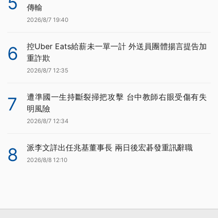
5
傳輸
2026/8/7 19:40
控Uber Eats給薪未一單一計 外送員團體揚言提告加
6
重詐欺
2026/8/7 12:35
遭準國一生持斷裂掃把攻擊 台中教師右眼受傷有失
7
明風險
2026/8/7 12:34
派李文詳出任兆基董事長 兩日後宏碁發重訊辭職
8
2026/8/8 12:10