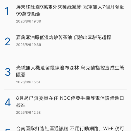
屏東移除逾9萬隻外來種綠鬣蜥 冠軍獵人7個月領近
1
99萬獎勵金
2026/8/6 19:39
嘉義麻油廠低溫焙炒苦茶油 仍驗出苯駢芘超標
2
2026/8/6 19:39
光纖無人機遺留纜線遍布森林 烏克蘭指控造成生態
3
隱憂
2026/8/6 15:51
8月起已無委員在任 NCC停發手機等電信設備進口
4
核准
2026/8/6 12:58
台南團隊打造社區通訊鏈 不用行動網路、Wi-Fi仍可