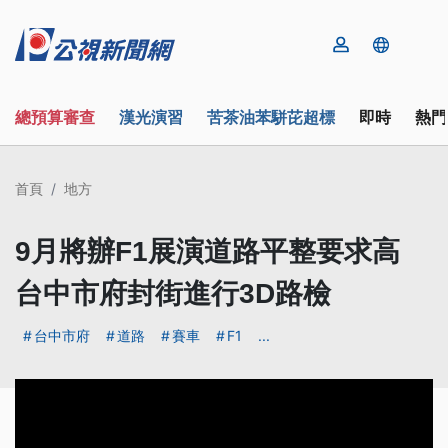
總預算審查
漢光演習
苦茶油苯駢芘超標
即時
熱門
首頁
地方
9月將辦F1展演道路平整要求高
台中市府封街進行3D路檢
台中市府
道路
賽車
F1
...