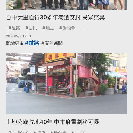
台中大里通行30多年巷道突封 民眾詫異
道路
居民
地主
訴願會
...
2020/9/3 12:51
#道路
閱讀更多
有關的新聞
土地公廟占地40年 中市府重劃終可遷
土地公廟
道路
區公所
土地公