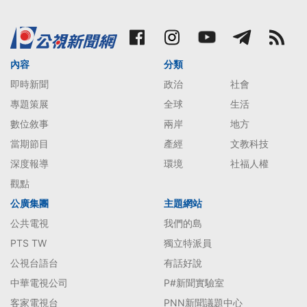
內容
分類
即時新聞
政治
社會
專題策展
全球
生活
數位敘事
兩岸
地方
當期節目
產經
文教科技
深度報導
環境
社福人權
觀點
公廣集團
主題網站
公共電視
我們的島
PTS TW
獨立特派員
公視台語台
有話好說
中華電視公司
P#新聞實驗室
客家電視台
PNN新聞議題中心