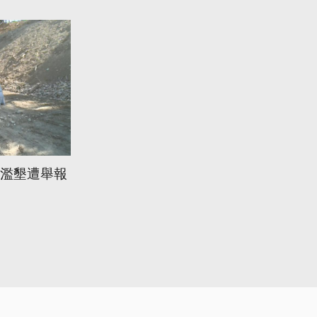
挖濫墾遭舉報