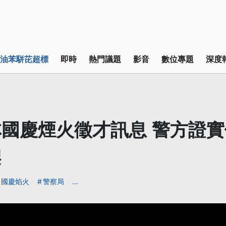
油苯駢芘超標
即時
熱門議題
影音
數位專題
深度
國慶煙火徵才訊息 警方證
架
國慶焰火
警察局
...