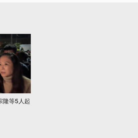
宗隆等5人起