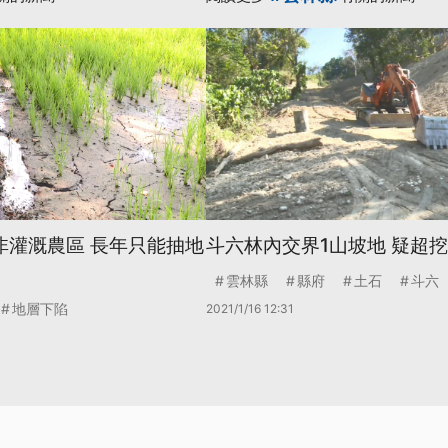
非灌溉農區 長年只能抽地
斗六林內交界1山坡地 疑超
雲林縣
縣府
土石
斗六
地層下陷
2021/1/16 12:31