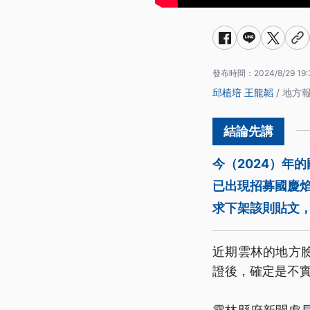
發布時間：
2024/8/29 19:
邱植培
王龍韜
/ 地方
今（2024）年
已出現招募國慶
求下架該則貼文
近期雲林的地方
證後，確定是不