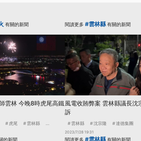
火
#雲林縣
有關的新聞
閱讀更多
有關的新聞
師雲林 今晚8時虎尾高鐵
風電收賄弊案 雲林縣議長沈
訴
虎尾
雲林縣
...
雲林縣
沈宗隆
達德集團
2023/7/28 19:31
#雲林縣
關的新聞
閱讀更多
有關的新聞