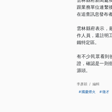
雲林縣府新聞處
跟業務單位連繫
在追查訊息發布
雲林縣府表示，
作人員，還註明工
鐵特定區。
有不少民眾看到
證，確認是一則
源頭。
李彥穎
/
編輯
國慶煙火
徵才