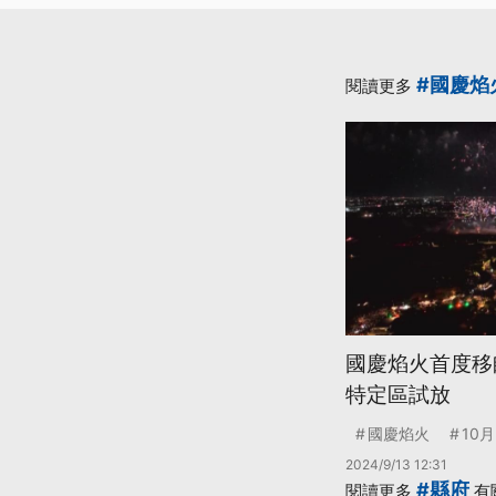
#國慶焰
閱讀更多
國慶焰火首度移
特定區試放
國慶焰火
10月
2024/9/13 12:31
#縣府
閱讀更多
有