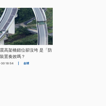
震高架橋錯位卻沒垮 是「防
裝置奏效嗎？
-30 18:54
|
全球