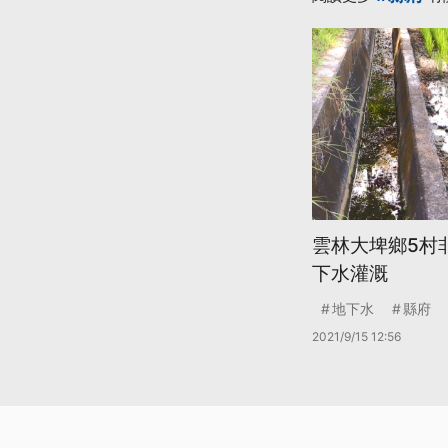
雲林大埤鄉5村
下水灌溉
地下水
縣府
2021/9/15 12:56