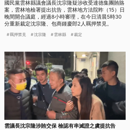
國民黨雲林縣議會議長沈宗隆疑涉收受達德集團賄賂
案，雲林地檢署提出抗告，雲林地方法院昨（15）日
晚間開合議庭，經過8小時審理，在今日清晨5時30
分重新裁定沈宗隆、包商鍾慶郎2人羈押禁見。
羈押禁見
沈宗隆
雲林縣
裁定
雲議長沈宗隆涉賄交保 檢認有串滅證之虞提抗告