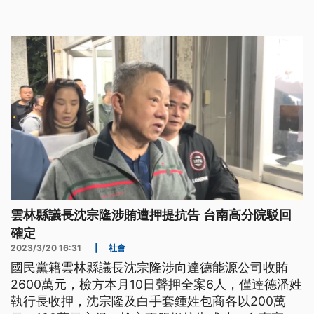
雲林縣議長沈宗隆涉賄遭押提抗告 台南高分院駁回
確定
2023/3/20 16:31
|
社會
國民黨籍雲林縣議長沈宗隆涉向達德能源公司收賄
2600萬元，檢方本月10日聲押全案6人，僅達德潘姓
執行長收押，沈宗隆及白手套鍾姓包商各以200萬