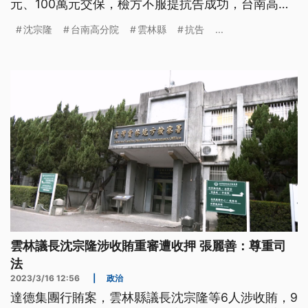
元、100萬元交保，檢方不服提抗告成功，台南高分
院撤銷發回，雲林地院重審後，16日凌晨裁定收押。
沈宗隆
台南高分院
雲林縣
抗告
...
但沈宗隆不服更審裁定，也提起抗告，台南高分院今
（20）日駁回抗告，不得再抗告，沈宗隆確定收押。
雲林議長沈宗隆涉收賄重審遭收押 張麗善：尊重司
法
2023/3/16 12:56
|
政治
達德集團行賄案，雲林縣議長沈宗隆等6人涉收賄，9