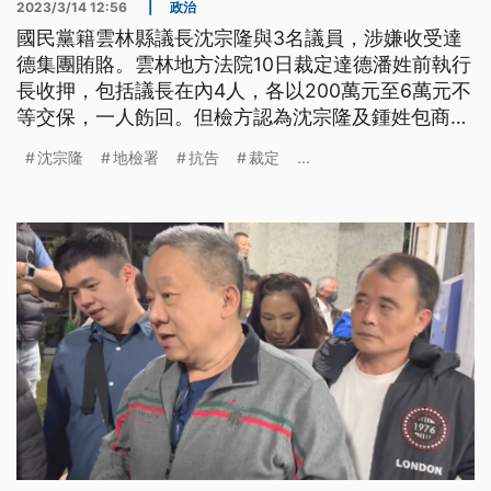
2023/3/14 12:56
|
政治
國民黨籍雲林縣議長沈宗隆與3名議員，涉嫌收受達
德集團賄賂。雲林地方法院10日裁定達德潘姓前執行
長收押，包括議長在內4人，各以200萬元至6萬元不
等交保，一人飭回。但檢方認為沈宗隆及鍾姓包商有
高度串證、滅證之虞，提出抗告。
沈宗隆
地檢署
抗告
裁定
...