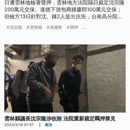
日遭雲林地檢署聲押，雲林地方法院隔日裁定沈宗隆
200萬元交保、達德下游包商鍾慶郎100萬元交保；
但檢方13日針對沈、鍾2人提出抗告，台南高分院昨
（15）日發回雲林地院更裁，雲林地院漏夜重開羈押
沈宗隆
雲林縣
張麗善
羈押
...
庭，到今日清晨5點裁定沈、鍾均收押禁見。
雲林縣議長沈宗隆涉收賄 法院重新裁定羈押禁見
2023/3/16 07:57
|
政治