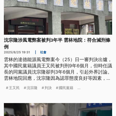
沈宗隆涉風電弊案被判3年半 雲林地院：符合減刑條
例
2025/8/25 19:31
|
社會
雲林的達德能源風電弊案今（25）日一審判決出爐，
其中國民黨籍議員王又民被判刑9年6個月，但時任議
長的同黨議員沈宗隆卻判3年6個月，引起外界討論。
雲林地院回應，沈宗隆因為認罪態度良好等因素，符
合減刑條例；面對判決結果，沈宗隆認為還算公道，
王又民
沈宗隆
判決
國民黨籍
...
王又民則表示遺憾但尊重。