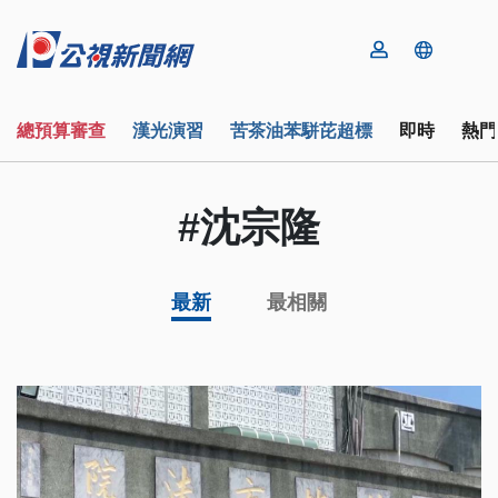
總預算審查
漢光演習
苦茶油苯駢芘超標
即時
熱門
#沈宗隆
最新
最相關