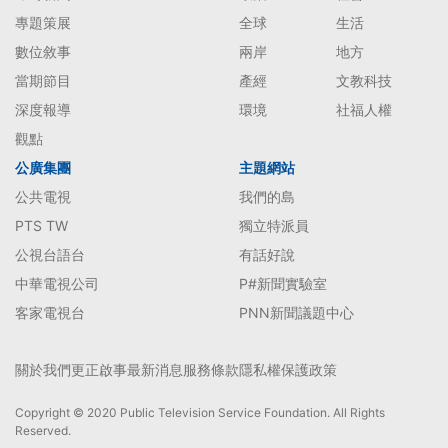
專題策展
全球
生活
數位敘事
兩岸
地方
當期節目
產經
文教科技
深度報導
環境
社福人權
觀點
公廣集團
主題網站
公共電視
我們的島
PTS TW
獨立特派員
公視台語台
有話好說
中華電視公司
P#新聞實驗室
客家電視台
PNN新聞議題中心
關於我們
更正啟事
最新消息
服務條款
隱私權保護政策
Copyright © 2020 Public Television Service Foundation. All Rights
Reserved.