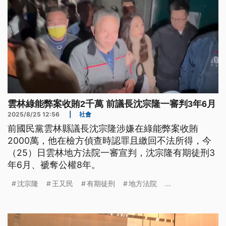
雲林綠能弊案收賄2千萬 前議長沈宗隆一審判3年6月
2025/8/25 12:56
|
社會
前國民黨雲林縣議長沈宗隆涉嫌在綠能弊案收賄
2000萬，他在檢方偵查時認罪且繳回不法所得，今
（25）日雲林地方法院一審宣判，沈宗隆有期徒刑3
年6月、褫奪公權8年。
沈宗隆
王又民
有期徒刑
地方法院
...