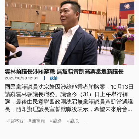
雲林前議長涉賄辭職 無黨籍黃凱高票當選新議長
2023/10/30 12:31
|
政治
國民黨籍議員沈宗隆因涉綠能業者賄賂案，10月13日
請辭雲林縣議長職務。議會今（31）日上午舉行補
選，最後由民意聯盟政團總召無黨籍議員黃凱當選議
長，隨即辦理議長宣誓就職後表示，希望未來府會不
分藍綠，共同為雲林縣打拚。
雲林縣
無黨籍
議會
議長
...