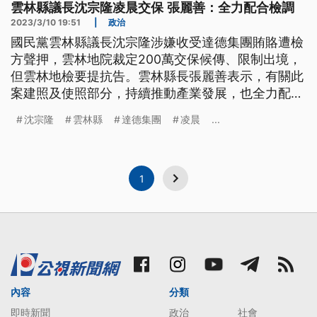
雲林縣議長沈宗隆凌晨交保 張麗善：全力配合檢調
2023/3/10 19:51
|
政治
國民黨雲林縣議長沈宗隆涉嫌收受達德集團賄賂遭檢
方聲押，雲林地院裁定200萬交保候傳、限制出境，
但雲林地檢要提抗告。雲林縣長張麗善表示，有關此
案建照及使照部分，持續推動產業發展，也全力配合
檢調，杜絕不法。
沈宗隆
雲林縣
達德集團
凌晨
...
1
內容
分類
即時新聞
政治
社會