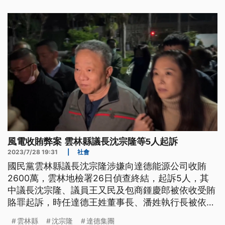
風電收賄弊案 雲林縣議長沈宗隆等5人起訴
2023/7/28 19:31
|
社會
國民黨雲林縣議長沈宗隆涉嫌向達德能源公司收賄
2600萬，雲林地檢署26日偵查終結，起訴5人，其
中議長沈宗隆、議員王又民及包商鍾慶郎被依收受賄
賂罪起訴，時任達德王姓董事長、潘姓執行長被依涉
嫌對公務員不違背職務交付賄賂罪起訴。
雲林縣
沈宗隆
達德集團