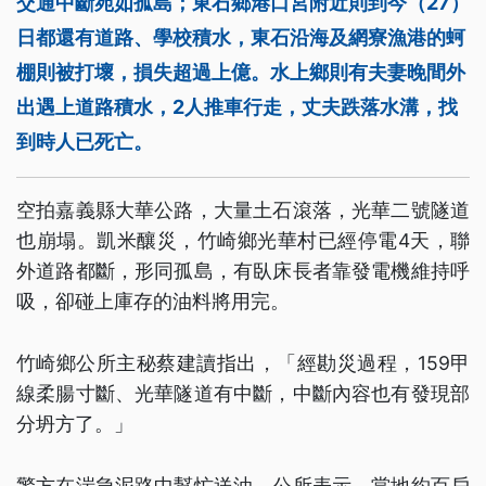
交通中斷宛如孤島；東石鄉港口宮附近則到今（27）
日都還有道路、學校積水，東石沿海及網寮漁港的蚵
棚則被打壞，損失超過上億。水上鄉則有夫妻晚間外
出遇上道路積水，2人推車行走，丈夫跌落水溝，找
到時人已死亡。
空拍嘉義縣大華公路，大量土石滾落，光華二號隧道
也崩塌。凱米釀災，竹崎鄉光華村已經停電4天，聯
外道路都斷，形同孤島，有臥床長者靠發電機維持呼
吸，卻碰上庫存的油料將用完。
竹崎鄉公所主秘蔡建讀指出，「經勘災過程，159甲
線柔腸寸斷、光華隧道有中斷，中斷內容也有發現部
分坍方了。」
警方在湍急泥路中幫忙送油。公所表示，當地約百戶