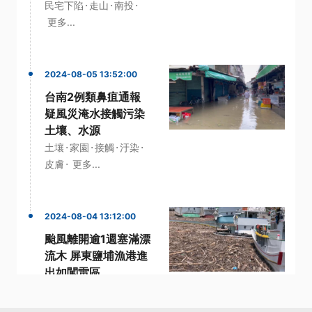
·
·
·
民宅下陷
走山
南投
更多...
2024-08-05 13:52:00
台南2例類鼻疽通報
疑風災淹水接觸污染
土壤、水源
·
·
·
·
土壤
家園
接觸
汙染
·
皮膚
更多...
2024-08-04 13:12:00
颱風離開逾1週塞滿漂
流木 屏東鹽埔漁港進
出如闖雷區
·
·
交通船
凱米颱風
·
·
漂流木
高屏溪