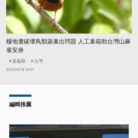
棲地遭破壞鳥類築巢出問題 人工巢箱助台灣山麻
雀安身
嘉義縣
台灣
2022/4/18 19:51
編輯推薦