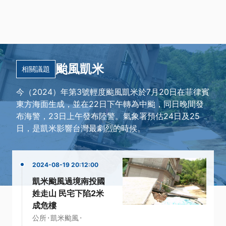
颱風凱米
相關議題
今（2024）年第3號輕度颱風凱米於7月20日在菲律賓
東方海面生成，並在22日下午轉為中颱，同日晚間發
布海警，23日上午發布陸警。氣象署預估24日及25
日，是凱米影響台灣最劇烈的時候。
2024-08-19 20:12:00
凱米颱風過境南投國
姓走山 民宅下陷2米
成危樓
·
·
公所
凱米颱風