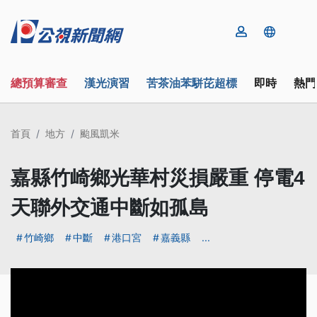
總預算審查
漢光演習
苦茶油苯駢芘超標
即時
熱門
首頁
地方
颱風凱米
嘉縣竹崎鄉光華村災損嚴重 停電4
天聯外交通中斷如孤島
竹崎鄉
中斷
港口宮
嘉義縣
...