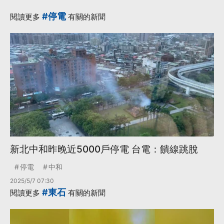
·
鹽埔漁港
更多...
#停電
閱讀更多
有關的新聞
新北中和昨晚近5000戶停電 台電：饋線跳脫
停電
中和
2025/5/7 07:30
#東石
閱讀更多
有關的新聞