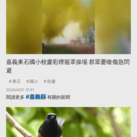
嘉義東石國小校慶彩煙籠罩操場 群眾憂嗆傷急閃
避
東石
國小
校慶
2024/4/21 12:31
#嘉義縣
閱讀更多
有關的新聞