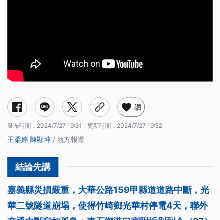
讚
發布時間：
2024/7/27 19:31
更新時間：
2024/7/27 19:52
王柔婷
陳顯坤
/ 地方報導
嘉義縣災損嚴重，大華公路159甲縣道道路中斷，光
華二號隧道崩塌，使得竹崎鄉光華村停電4天，聯外