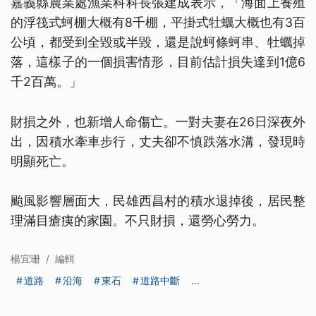
嘉義縣農業處漁業科科長張建成表示，「海面上養殖
的浮筏式蚵棚大概有8千棚，平掛式牡蠣大概也有3百
公頃，都受到全毀或半毀，還是說蚵條蚵串、牡蠣掉
落，這樣子的一個損害情形，目前估計損失達到1億6
千2百萬。」
財損之外，也新增人命傷亡。一對夫妻在26日深夜外
出，因積水牽車步行，丈夫卻不慎跌落水溝，發現時
明顯死亡。
颱風影響層面大，民雄西昌村的積水退掉後，居民整
理滿目瘡痍的家園。不只財損，還勞心勞力。
楊宜珊
/
編輯
道路
沿海
東石
道路中斷
...