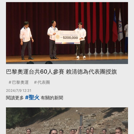
巴黎奧運台共60人參賽 賴清德為代表團授旗
巴黎奧運
代表團
2024/7/9 12:31
#聖火
閱讀更多
有關的新聞