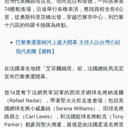
台灣代表團跟塔吉克、坦尚尼亞和查德，一同搭乘第
74艘船進場，沿途舉行各種表演，整段路程全長6公
里，從奧斯特里茨橋出發，穿越巴黎市中心，到巴黎
十六區的特羅卡德羅為終點。
巴黎奧運塞納河上盛大開幕 主持人以台灣介紹
我代表團【圖輯】
在法國著名地標「艾菲爾鐵塔」前，法國總統馬克宏
宣布巴黎奧運開幕。
曾14度奪下法網男單冠軍的西班牙網球名將納達爾
（Rafael Nadal），帶著聖火火炬走進會場；包括美
國網球名將小威廉絲（Serena Williams）、田徑名將
路易士（Carl Lewis），和法國籃球名將帕克（Tony
Parker）都參與聖火傳遞，最後是由法國柔道名將里