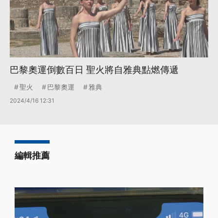
巴黎奧運倒數百日 聖火將自雅典點燃傳遞
聖火
巴黎奧運
雅典
2024/4/16 12:31
編輯推薦