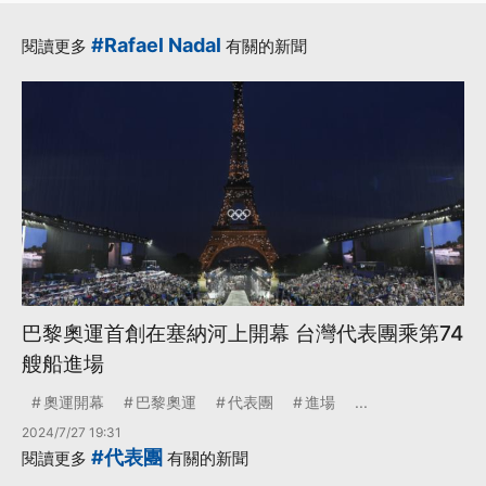
林郁婷
鶯歌
更多...
#Rafael Nadal
閱讀更多
有關的新聞
巴黎奧運首創在塞納河上開幕 台灣代表團乘第74
艘船進場
奧運開幕
巴黎奧運
代表團
進場
...
2024/7/27 19:31
#代表團
閱讀更多
有關的新聞