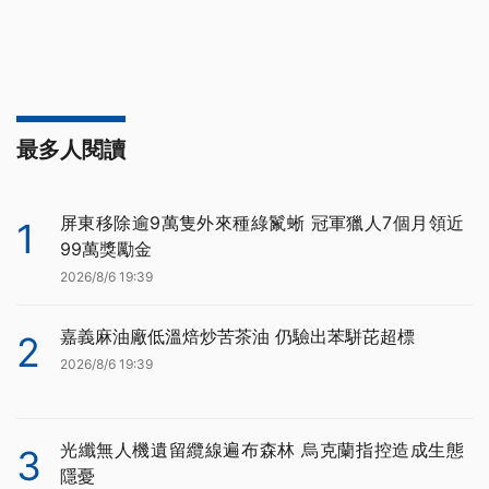
最多人閱讀
屏東移除逾9萬隻外來種綠鬣蜥 冠軍獵人7個月領近
1
99萬獎勵金
2026/8/6 19:39
嘉義麻油廠低溫焙炒苦茶油 仍驗出苯駢芘超標
2
2026/8/6 19:39
光纖無人機遺留纜線遍布森林 烏克蘭指控造成生態
3
隱憂