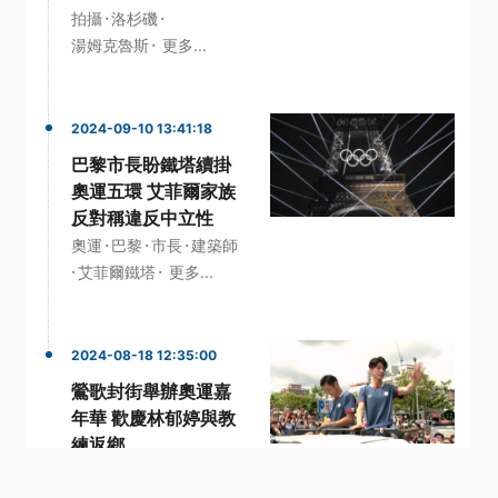
·
·
拍攝
洛杉磯
·
湯姆克魯斯
更多...
2024-09-10 13:41:18
巴黎市長盼鐵塔續掛
奧運五環 艾菲爾家族
反對稱違反中立性
·
·
·
奧運
巴黎
市長
建築師
·
·
艾菲爾鐵塔
更多...
2024-08-18 12:35:00
鶯歌封街舉辦奧運嘉
年華 歡慶林郁婷與教
練返鄉
·
·
·
嘉年華
奧運金牌
拳擊
·
·