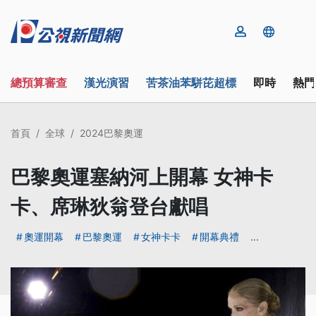
總預算審查
漢光演習
苦茶油苯駢芘超標
即時
熱門
首頁
全球
2024巴黎奧運
巴黎奧運塞納河上開幕 女神卡
卡、席琳狄翁登台獻唱
奧運開幕
巴黎奧運
女神卡卡
開幕典禮
...