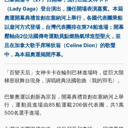
（Lady Gaga）登台演出，擔任開場表演嘉賓。本屆
奧運開幕典禮首創在塞納河上舉行，各國代表團乘船
以遊河方式登場，台灣代表團排在第74船進場；開幕
壓軸由2位法國傳奇運動員點燃熱氣球造型聖火，並
且在加拿大歌手席琳狄翁（Celine Dion）的歌聲
中，為本屆奧運揭開序幕。
「百變天后」女神卡卡在輪到巴林進場時，從巨大階
梯形狀舞台現身，演唱經典法國歌曲〈我的羽毛〉。
巴黎奧運以創新為宗旨，開幕典禮首創在塞納河上舉
行，運動員進場由85船運載206個代表團，共1萬
500名選手進場。