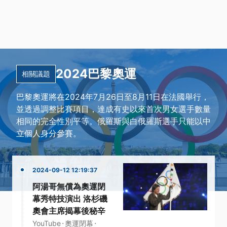
2024巴黎奧運
相關議題
巴黎奧運將在2024年7月26日至8月11日在法國舉行，
並透過調整比賽項目，達成有史以來首次男女選手數量
相同的完全性別平等。俄羅斯與白俄羅斯選手只能以中
立個人身分參賽。
2024-09-12 12:19:37
阿湯哥無償為奧運閉
幕秀特技演出 洛杉磯
奧會主席揭幕後秘辛
·
·
YouTube
奧運閉幕