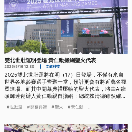
雙北世壯運明登場 黃仁勳擔綱聖火代表
2025/5/16 12:30
|
文教科技
2025雙北世壯運將在明（17）日登場，不僅有來自
世界各地參賽選手齊聚一堂，預計更會有將近萬名觀
眾進場。而其中開幕典禮壓軸的聖火代表，將由AI龍
頭輝達創辦人黃仁勳親自擔綱；總統賴清德雖然確定
不出席，但也改派副總統蕭美琴代表。為了讓賽事順
世壯運
開幕典禮
聖火
黃仁勳
...
利，地方及中央總共動員2500名警力負責維安；陸
委會則表示接獲檢舉，發現2名中國選手有滋擾的意
圖，已駁回2人的來台申請。