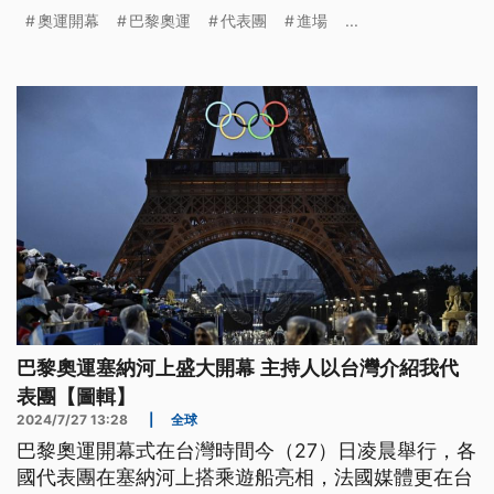
序幕。而我國代表團以「中華台北」進場時，法國二
奧運開幕
巴黎奧運
代表團
進場
...
台（France 2）電視直播，主持人特別解釋「中華台
北，就是我們所熟知的台灣」。
巴黎奧運塞納河上盛大開幕 主持人以台灣介紹我代
表團【圖輯】
2024/7/27 13:28
|
全球
巴黎奧運開幕式在台灣時間今（27）日凌晨舉行，各
國代表團在塞納河上搭乘遊船亮相，法國媒體更在台