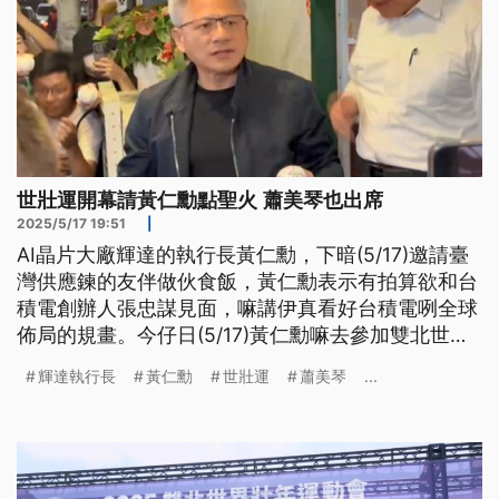
世壯運開幕請黃仁勳點聖火 蕭美琴也出席
2025/5/17 19:51
|
AI晶片大廠輝達的執行長黃仁勳，下暗(5/17)邀請臺
灣供應鍊的友伴做伙食飯，黃仁勳表示有拍算欲和台
積電創辦人張忠謀見面，嘛講伊真看好台積電咧全球
佈局的規畫。今仔日(5/17)黃仁勳嘛去參加雙北世壯
運的開幕，負責點著聖火，抑若總統府表示，世壯運
輝達執行長
黃仁勳
世壯運
蕭美琴
...
開幕是由副總統蕭美琴代表出席。（新聞標題、導言
為台語文）