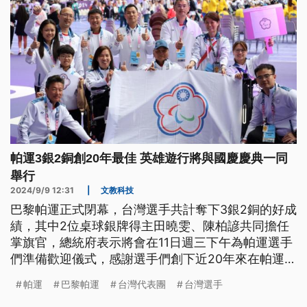
帕運3銀2銅創20年最佳 英雄遊行將與國慶慶典一同
舉行
2024/9/9 12:31
|
文教科技
巴黎帕運正式閉幕，台灣選手共計奪下3銀2銅的好成
績，其中2位桌球銀牌得主田曉雯、陳柏諺共同擔任
掌旗官，總統府表示將會在11日週三下午為帕運選手
們準備歡迎儀式，感謝選手們創下近20年來在帕運的
最佳成績。
帕運
巴黎帕運
台灣代表團
台灣選手