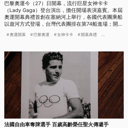
巴黎奧運今（27）日開幕，流行巨星女神卡卡
（Lady Gaga）登台演出，擔任開場表演嘉賓。本屆
奧運開幕典禮首創在塞納河上舉行，各國代表團乘船
以遊河方式登場，台灣代表團排在第74船進場；開幕
壓軸由2位法國傳奇運動員點燃熱氣球造型聖火，並
奧運開幕
巴黎奧運
女神卡卡
開幕典禮
...
且在加拿大歌手席琳狄翁（Celine Dion）的歌聲中，
為本屆奧運揭開序幕。
法國自由車奪牌選手 百歲高齡榮任聖火傳遞手