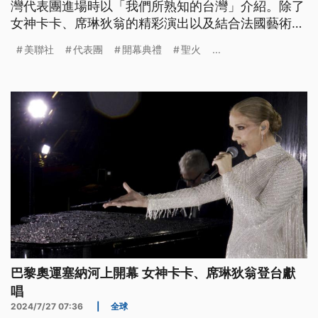
灣代表團進場時以「我們所熟知的台灣」介紹。除了
女神卡卡、席琳狄翁的精彩演出以及結合法國藝術作
品的表演外，法國傳奇球星席丹將聖火傳遞給西班牙
美聯社
代表團
開幕典禮
聖火
...
網球名將納達爾也是典禮一大焦點。
巴黎奧運塞納河上開幕 女神卡卡、席琳狄翁登台獻
唱
2024/7/27 07:36
|
全球