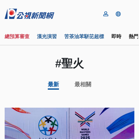
總預算審查
漢光演習
苦茶油苯駢芘超標
即時
熱門
#聖火
最新
最相關