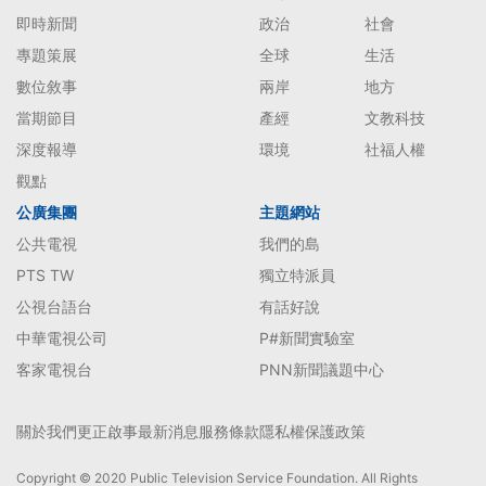
即時新聞
政治
社會
專題策展
全球
生活
數位敘事
兩岸
地方
當期節目
產經
文教科技
深度報導
環境
社福人權
觀點
公廣集團
主題網站
公共電視
我們的島
PTS TW
獨立特派員
公視台語台
有話好說
中華電視公司
P#新聞實驗室
客家電視台
PNN新聞議題中心
關於我們
更正啟事
最新消息
服務條款
隱私權保護政策
Copyright © 2020 Public Television Service Foundation. All Rights