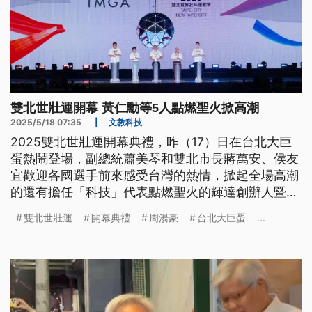
雙北世壯運開幕 黃仁勳等5人點燃聖火掀高潮
2025/5/18 07:35
|
文教科技
2025雙北世壯運開幕典禮，昨（17）日在台北大巨
蛋熱鬧登場，副總統蕭美琴和雙北市長蔣萬安、侯友
宜歡迎各國選手前來感受台灣的熱情，掀起全場高潮
的還有擔任「科技」代表點燃聖火的輝達創辦人暨執
行長黃仁勳。
雙北世壯運
開幕典禮
周湯豪
台北大巨蛋
...