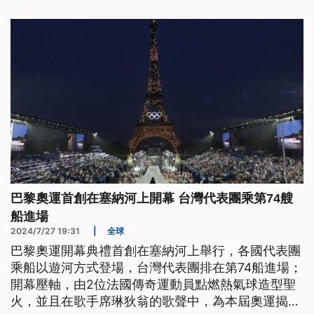
巴黎奧運首創在塞納河上開幕 台灣代表團乘第74艘
船進場
2024/7/27 19:31
|
全球
巴黎奧運開幕典禮首創在塞納河上舉行，各國代表團
乘船以遊河方式登場，台灣代表團排在第74船進場；
開幕壓軸，由2位法國傳奇運動員點燃熱氣球造型聖
火，並且在歌手席琳狄翁的歌聲中，為本屆奧運揭開