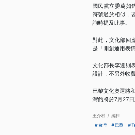
國民黨立委葛如鈞
符號過於相似，要
詢時提及此事。
對此，文化部回
是「開創運用表
文化部長李遠則
設計，不另外收
巴黎文化奧運將和
灣館將於7月27
王介村
/
編輯
台灣
巴黎
T