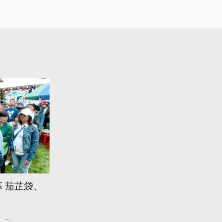
 茄芷袋、
...