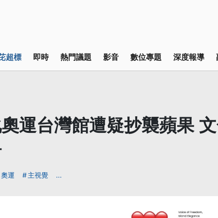
芘超標
即時
熱門議題
影音
數位專題
深度報導
奧運台灣館遭疑抄襲蘋果 
計
奧運
主視覺
...