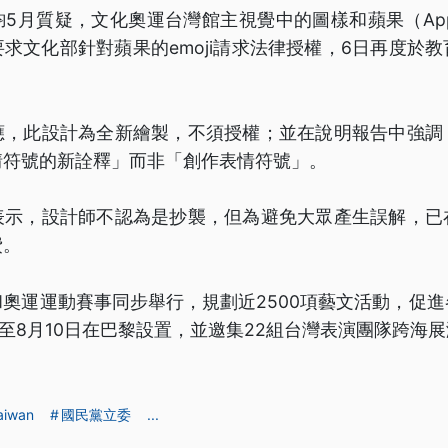
5月質疑，文化奧運台灣館主視覺中的圖樣和蘋果（Apple
求文化部針對蘋果的emoji請求法律授權，6日再度於
應，此設計為全新繪製，不須授權；並在說明報告中強調
情符號的新詮釋」而非「創作表情符號」。
表示，設計師不認為是抄襲，但為避免大眾產生誤解，已
費。
奧運運動賽事同步舉行，規劃近2500項藝文活動，促
日至8月10日在巴黎設置，並邀集22組台灣表演團隊跨海
aiwan
國民黨立委
...