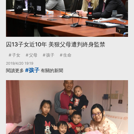
囚13子女近10年 美狠父母遭判終身監禁
子女
父母
孩子
生命
2019/4/20 19:19
#孩子
閱讀更多
有關的新聞