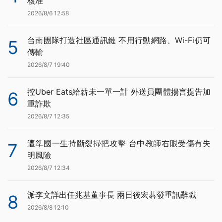
核准
2026/8/6 12:58
台南團隊打造社區通訊鏈 不用行動網路、Wi-Fi仍可
5
傳輸
2026/8/7 19:40
控Uber Eats給薪未一單一計 外送員團體揚言提告加
6
重詐欺
2026/8/7 12:35
遭準國一生持斷裂掃把攻擊 台中教師右眼受傷有失
7
明風險
2026/8/7 12:34
派李文詳出任兆基董事長 兩日後宏碁發重訊辭職
8
2026/8/8 12:10