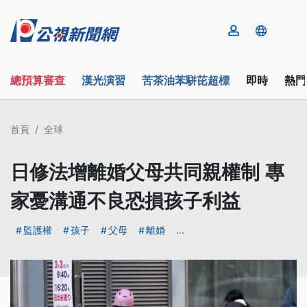
總預算審查
漢光演習
苦茶油苯駢芘超標
即時
熱門
首頁
全球
日修法增離婚父母共同親權制 專
家憂溝通不良恐損孩子利益
監護權
孩子
父母
離婚
...