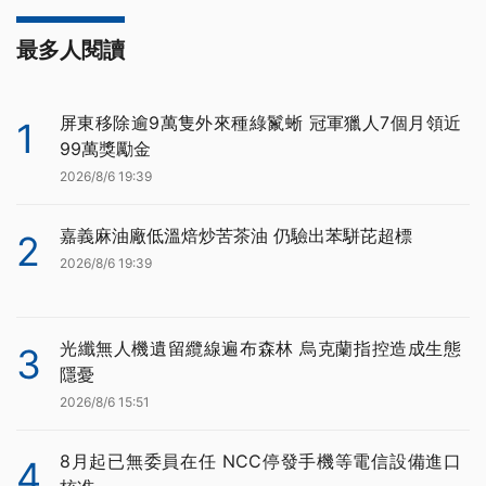
最多人閱讀
屏東移除逾9萬隻外來種綠鬣蜥 冠軍獵人7個月領近
1
99萬獎勵金
2026/8/6 19:39
嘉義麻油廠低溫焙炒苦茶油 仍驗出苯駢芘超標
2
2026/8/6 19:39
光纖無人機遺留纜線遍布森林 烏克蘭指控造成生態
3
隱憂
2026/8/6 15:51
8月起已無委員在任 NCC停發手機等電信設備進口
4