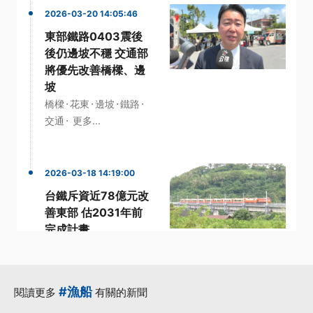
2026-03-20 14:05:46
東部鐵路0403震後
後仍邊坡不穩 交通部
將優先改善橋樑、邊
坡
·
·
·
·
橋樑
花東
邊坡
鐵路
·
交通
更多...
2026-03-18 14:19:00
台鐵斥資近78億元改
善東部 估2031年前
完成計畫
·
0403花蓮大地震
·
·
·
台鐵公司
東部
經費
·
2025年
更多...
#漁船
閱讀更多
有關的新聞