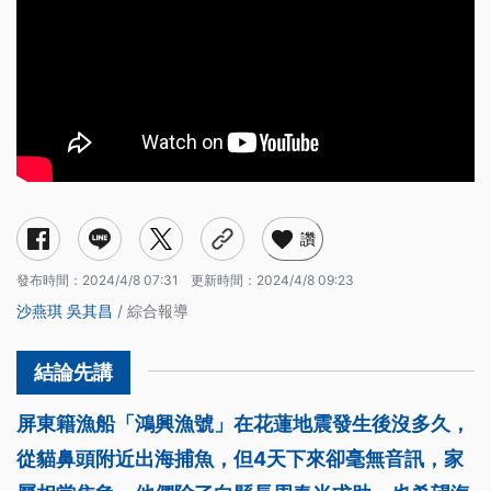
讚
發布時間：
2024/4/8 07:31
更新時間：
2024/4/8 09:23
沙燕琪
吳其昌
/ 綜合報導
屏東籍漁船「鴻興漁號」在花蓮地震發生後沒多久，
從貓鼻頭附近出海捕魚，但4天下來卻毫無音訊，家