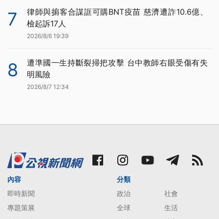
律師與掮客合謀誆可購BNT疫苗 慈濟遭詐10.6億、
7
檢起訴17人
2026/8/6 19:39
遭準國一生持斷裂掃把攻擊 台中教師右眼受傷有失
8
明風險
2026/8/7 12:34
內容
分類
即時新聞
政治
社會
專題策展
全球
生活