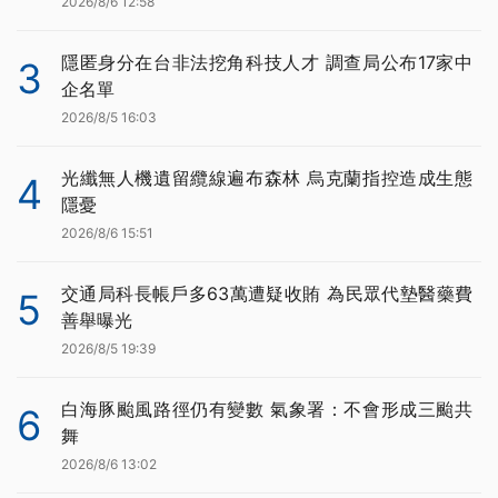
2026/8/6 12:58
隱匿身分在台非法挖角科技人才 調查局公布17家中
3
企名單
2026/8/5 16:03
光纖無人機遺留纜線遍布森林 烏克蘭指控造成生態
4
隱憂
2026/8/6 15:51
交通局科長帳戶多63萬遭疑收賄 為民眾代墊醫藥費
5
善舉曝光
2026/8/5 19:39
白海豚颱風路徑仍有變數 氣象署：不會形成三颱共
6
舞
2026/8/6 13:02