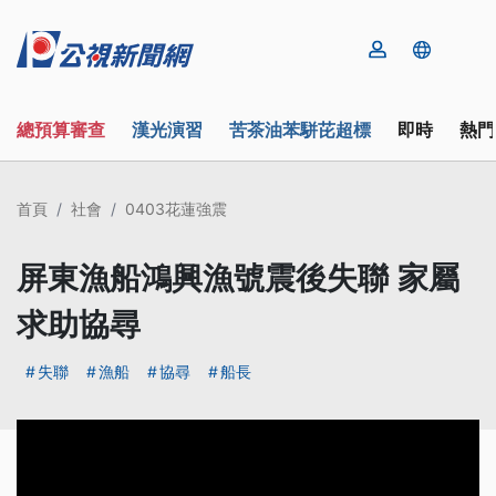
總預算審查
漢光演習
苦茶油苯駢芘超標
即時
熱門
首頁
社會
0403花蓮強震
屏東漁船鴻興漁號震後失聯 家屬
求助協尋
失聯
漁船
協尋
船長