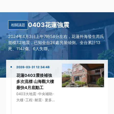
0403花蓮強震
相關議題
2024年4月3日上午7時58分左右，花蓮外海發生芮氏
規模7.2地震，已知全台26處房屋傾倒。全台累計13
死、1147傷、6人失聯。
2026-03-31 12:34:48
花蓮0403震後補強
多次流標 山海觀大樓
最快4月底動工
·
·
0403大地震
中央補助
·
·
·
大樓
工程
耐震
更多...