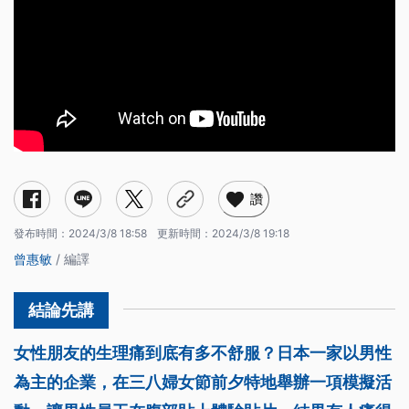
讚
發布時間：
2024/3/8 18:58
更新時間：
2024/3/8 19:18
曾惠敏
/ 編譯
女性朋友的生理痛到底有多不舒服？日本一家以男性
為主的企業，在三八婦女節前夕特地舉辦一項模擬活