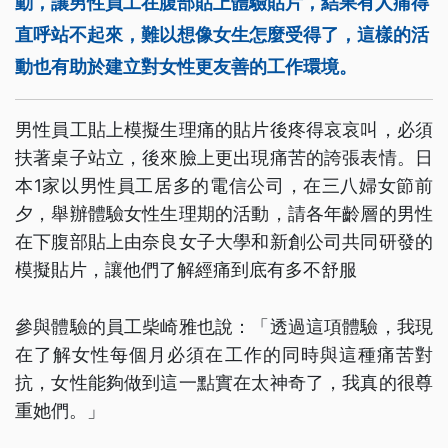
動，讓男性員工在腹部貼上體驗貼片，結果有人痛得
直呼站不起來，難以想像女生怎麼受得了，這樣的活
動也有助於建立對女性更友善的工作環境。
男性員工貼上模擬生理痛的貼片後疼得哀哀叫，必須
扶著桌子站立，後來臉上更出現痛苦的誇張表情。日
本1家以男性員工居多的電信公司，在三八婦女節前
夕，舉辦體驗女性生理期的活動，請各年齡層的男性
在下腹部貼上由奈良女子大學和新創公司共同研發的
模擬貼片，讓他們了解經痛到底有多不舒服
參與體驗的員工柴崎雅也說：「透過這項體驗，我現
在了解女性每個月必須在工作的同時與這種痛苦對
抗，女性能夠做到這一點實在太神奇了，我真的很尊
重她們。」