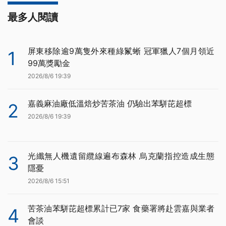
最多人閱讀
屏東移除逾9萬隻外來種綠鬣蜥 冠軍獵人7個月領近
1
99萬獎勵金
2026/8/6 19:39
嘉義麻油廠低溫焙炒苦茶油 仍驗出苯駢芘超標
2
2026/8/6 19:39
光纖無人機遺留纜線遍布森林 烏克蘭指控造成生態
3
隱憂
2026/8/6 15:51
苦茶油苯駢芘超標累計已7家 食藥署將赴雲嘉與業者
4
會談