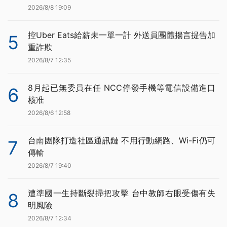
2026/8/8 19:09
控Uber Eats給薪未一單一計 外送員團體揚言提告加
5
重詐欺
2026/8/7 12:35
8月起已無委員在任 NCC停發手機等電信設備進口
6
核准
2026/8/6 12:58
台南團隊打造社區通訊鏈 不用行動網路、Wi-Fi仍可
7
傳輸
2026/8/7 19:40
遭準國一生持斷裂掃把攻擊 台中教師右眼受傷有失
8
明風險
2026/8/7 12:34