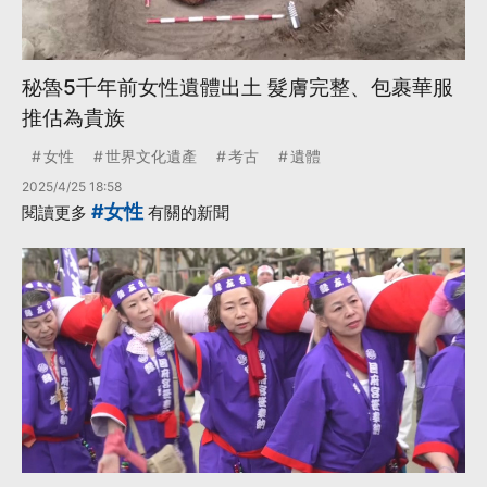
秘魯5千年前女性遺體出土 髮膚完整、包裹華服
推估為貴族
女性
世界文化遺產
考古
遺體
2025/4/25 18:58
#女性
閱讀更多
有關的新聞