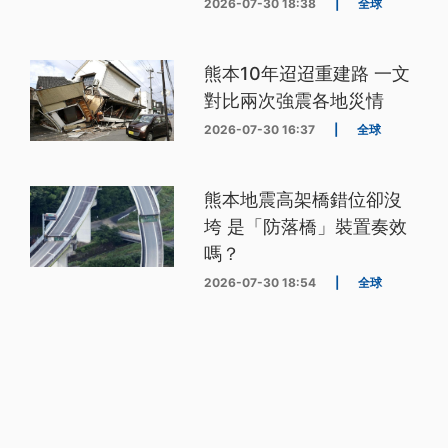
2026-07-30 18:38
|
全球
熊本10年迢迢重建路 一文
對比兩次強震各地災情
2026-07-30 16:37
|
全球
熊本地震高架橋錯位卻沒
垮 是「防落橋」裝置奏效
嗎？
2026-07-30 18:54
|
全球