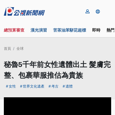
總預算審查
漢光演習
苦茶油苯駢芘超標
即時
熱門
首頁
全球
秘魯5千年前女性遺體出土 髮膚完
整、包裹華服推估為貴族
女性
世界文化遺產
考古
遺體