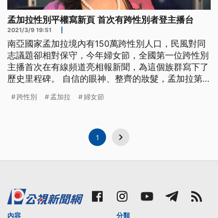
孟加拉性別平權寫新頁 首次有跨性別者登主播台
2021/3/9 19:51
|
南亞國家孟加拉境內有150萬跨性別人口，民風對同
志議題卻相對保守，今年婦女節，全國第一位跨性別
主播首次在有線頻道亮相報新聞，為這個族群寫下了
歷史里程碑。 自信的眼神、整齊的妝髮，孟加拉第
一位跨性別新聞主播席西爾，8日婦女節首次對全國
跨性別
孟加拉
婦女節
觀眾報新聞，三分鐘的快報完美結束，面對同事鼓勵
的掌聲，她崩潰喜極而泣。 跨性別主播席西爾說：
「播報時我試著克服壓力，試著回想我表演過的舞台
劇，以及當時學到的相關技巧，但
1
內容
分類