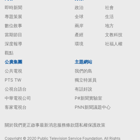
即時新聞
政治
社會
專題策展
全球
生活
數位敘事
兩岸
地方
當期節目
產經
文教科技
深度報導
環境
社福人權
觀點
公廣集團
主題網站
公共電視
我們的島
PTS TW
獨立特派員
公視台語台
有話好說
中華電視公司
P#新聞實驗室
客家電視台
PNN新聞議題中心
關於我們
更正啟事
最新消息
服務條款
隱私權保護政策
Copyright © 2020 Public Television Service Foundation. All Rights