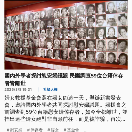
國內外學者探討慰安婦議題 民團調查59位台籍倖存
者皆離世
2025/3/8 19:31
|
社福人權
婦女救援基金會選在婦女節這一天，舉辦新書發表
會，邀請國內外學者共同探討慰安婦議題。婦援會之
前調查到59位台籍慰安婦倖存者，如今全都離世，並
指出這些婦女絕對非自願前往，而是被詐騙，再次呼
籲日本政府應該公開向慰安婦道歉。
慰安婦
倖存者
婦女
基金會
...