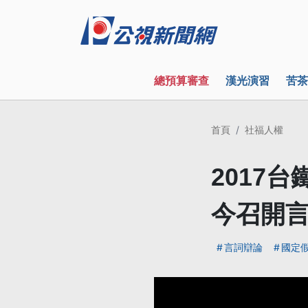
總預算審查
漢光演習
苦茶
首頁
社福人權
2017
今召開
言詞辯論
國定