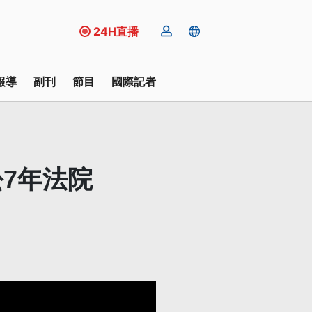
24H直播
報導
副刊
節目
國際記者
訟7年法院