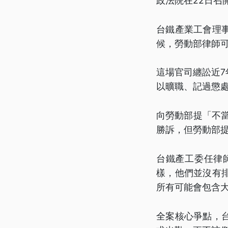
政法院在22日召
台鐵產業工會理
候，勞動部律師
這場官司纏訟近7
以曠職、記過懲
向勞動部提「不當
勝訴，但勞動部
台鐵產工委任律
樣，他們並沒有
所有可能會包含
全案核心爭點，