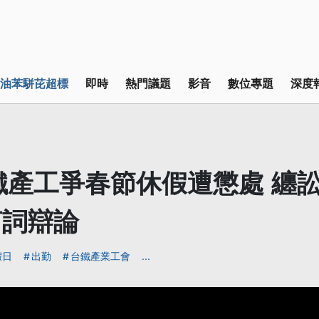
油苯駢芘超標
即時
熱門議題
影音
數位專題
深度
台鐵產工爭春節休假遭懲處 纏
言詞辯論
假日
出勤
台鐵產業工會
...