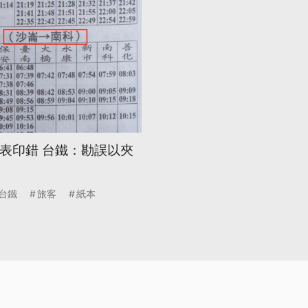
刻表印錯 台鐵：勘誤以夾
台鐵
旅客
紙本