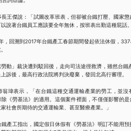
開言詞辯論。
事長王傑說：「試圖改革班表，但卻被台鐵打壓、國家懲
可以說著台鐵員工應該要全年無休，按班表出勤這種屁話
年，回溯到2017年台鐵產工春節期間發起依法休假，33
處。
勞動」裁決遭到駁回後，走向司法途徑救濟，雖然台鐵產
提上訴後，最高行政法院將判決廢棄，發回北高行審理。
師翁瑋表示，「在台鐵這種交通運輸產業的勞工，並沒
排除《勞基法》的適用。這個案件裡面，不僅僅影響的是
大家社會所期待的交通運輸業、甚至醫療產業。」
台鐵產工指出，國定假日休假有《勞基法》明訂不能用預