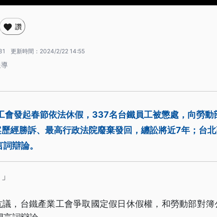
讚
31
更新時間：
2024/2/22 14:55
報導
業工會發起春節依法休假，337名台鐵員工被懲處，向勞
案歷經勝訴、最高行政法院廢棄發回，纏訟將近7年；台北
言詞辯論。
。」
抗議，台鐵產業工會爭取國定假日休假權，和勞動部對簿