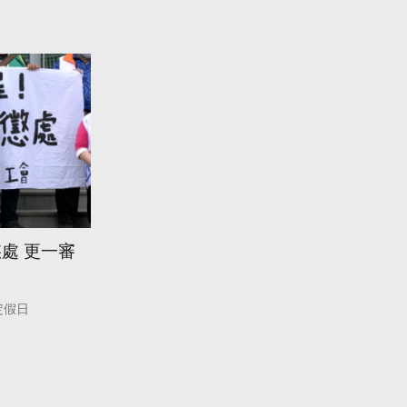
處 更一審
定假日