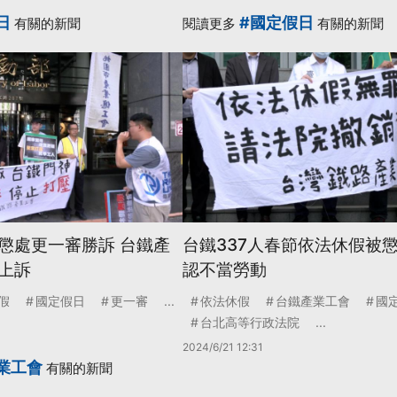
日
#國定假日
有關的新聞
閱讀更多
有關的新聞
懲處更一審勝訴 台鐵產
台鐵337人春節依法休假被懲
上訴
認不當勞動
假
國定假日
更一審
...
依法休假
台鐵產業工會
國
台北高等行政法院
...
2024/6/21 12:31
業工會
有關的新聞