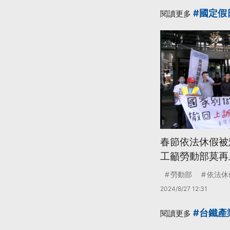
#國定假
閱讀更多
春節依法休假被
工籲勞動部莫再
勞動部
依法休
2024/8/27 12:31
#台鐵產
閱讀更多