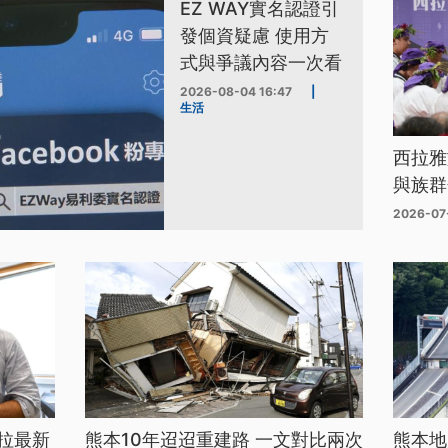
EZ WAY實名認證引
發個資疑慮 使用方
式與爭議內容一次看
2026-08-04 16:47
|
生活
西拉雅
與族群
2026-07
拉最新
熊本10年迢迢重建路 一文對比兩次
熊本地