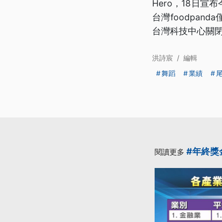
Hero，18日
台灣foodpan
台灣科技中心關
洪詩宸
/
編輯
舞蹈
業績
#年終獎
閱讀更多