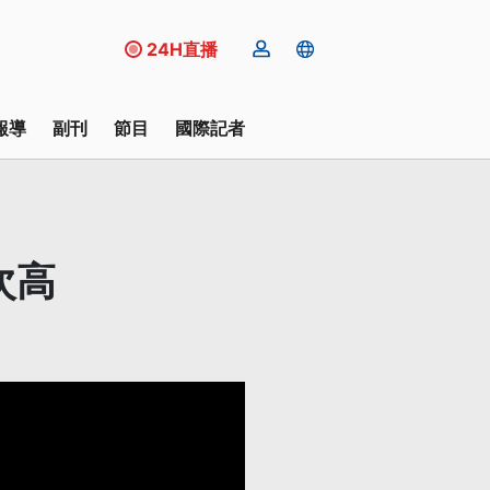
24H直播
報導
副刊
節目
國際記者
次高