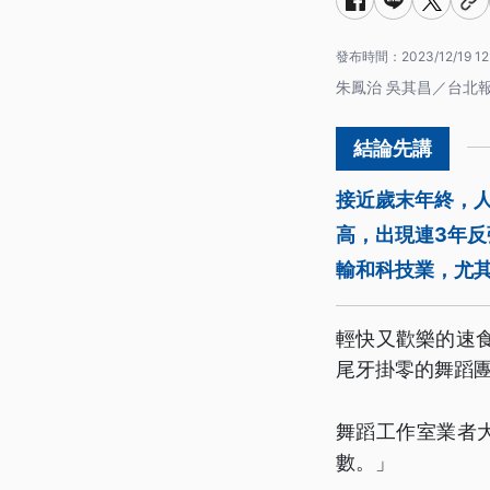
發布時間：
2023/12/19 12
朱鳳治 吳其昌／台北
接近歲末年終，人
高，出現連3年反
輸和科技業，尤其
輕快又歡樂的速
尾牙掛零的舞蹈團
舞蹈工作室業者
數。」