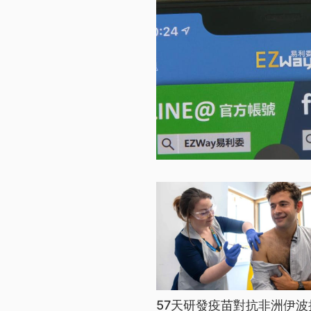
57天研發疫苗對抗非洲伊波