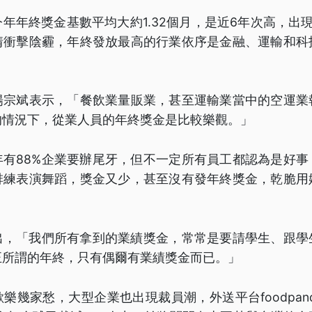
年年終獎金基數平均大約1.32個月，是近6年次高，出
情衝擊陰霾，年終發放最高的行業依序是金融、運輸和科
楊宗斌表示，「餐飲業量販業，甚至運輸業當中的空運業
的情況下，從業人員的年終獎金是比較樂觀。」
年有88%企業要辦尾牙，但不一定所有員工都認為是好事
排練表演舞蹈，獎金又少，甚至沒有發年終獎金，乾脆用
指出，「我們所有拿到的業績獎金，常常是要請學生、跟學
正所謂的年終，只有偶爾有業績獎金而已。」
幾家愁，大型企業也出現裁員潮，外送平台foodpanda母