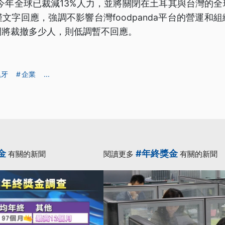
宣布今年全球已裁減13%人力，並將關閉在土耳其與台灣的
da僅文字回應，強調不影響台灣foodpanda平台的營運
閉將裁撤多少人，則低調暫不回應。
尾牙
企業
...
金
#年終獎金
有關的新聞
閱讀更多
有關的新聞