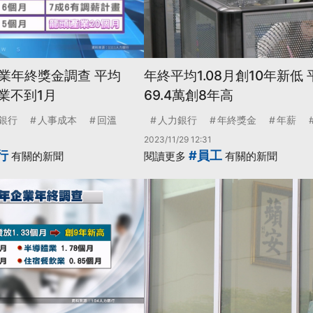
業年終獎金調查 平均
年終平均1.08月創10年新低
飲業不到1月
69.4萬創8年高
銀行
人事成本
回溫
人力銀行
年終獎金
年薪
2023/11/29 12:31
行
#員工
有關的新聞
閱讀更多
有關的新聞