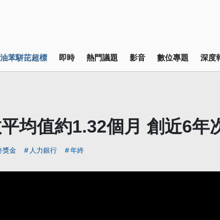
油苯駢芘超標
即時
熱門議題
影音
數位專題
深度
平均值約1.32個月 創近6年
終獎金
人力銀行
年終