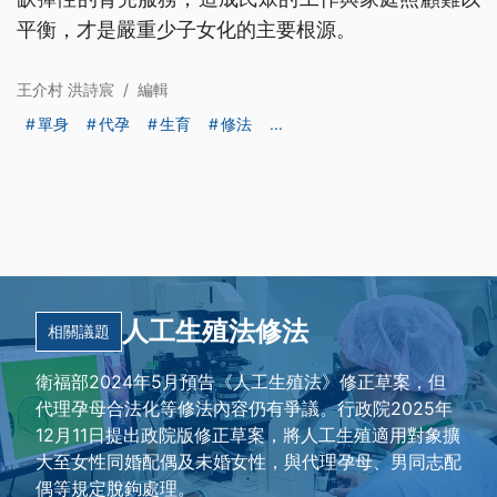
平衡，才是嚴重少子女化的主要根源。
王介村 洪詩宸
/
編輯
單身
代孕
生育
修法
...
人工生殖法修法
相關議題
衛福部2024年5月預告《人工生殖法》修正草案，但
代理孕母合法化等修法內容仍有爭議。行政院2025年
12月11日提出政院版修正草案，將人工生殖適用對象擴
大至女性同婚配偶及未婚女性，與代理孕母、男同志配
偶等規定脫鉤處理。