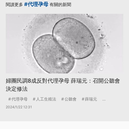
#代理孕母
閱讀更多
有關的新聞
婦團民調8成反對代理孕母 薛瑞元：召開公聽會
決定修法
代理孕母
人工生殖法
公聽會
薛瑞元
...
2024/1/22 12:31