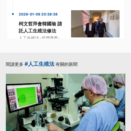
2026-01-09 20:38:38
柯文哲拜會韓國瑜 請
託人工生殖法修法
·
·
人工生殖法
代理孕母
·
·
柯文哲
民進黨立委
·
王世堅
更多...
#人工生殖法
閱讀更多
有關的新聞