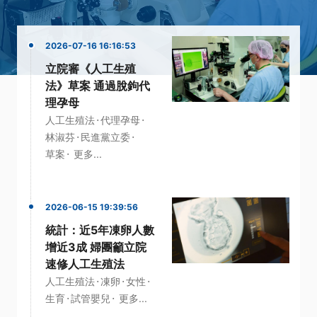
2026-07-16 16:16:53
立院審《人工生殖
法》草案 通過脫鉤代
理孕母
·
·
人工生殖法
代理孕母
·
·
林淑芬
民進黨立委
·
草案
更多...
2026-06-15 19:39:56
統計：近5年凍卵人數
增近3成 婦團籲立院
速修人工生殖法
·
·
·
人工生殖法
凍卵
女性
·
·
生育
試管嬰兒
更多...