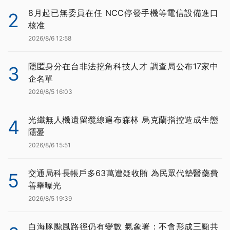
8月起已無委員在任 NCC停發手機等電信設備進口
2
核准
2026/8/6 12:58
隱匿身分在台非法挖角科技人才 調查局公布17家中
3
企名單
2026/8/5 16:03
光纖無人機遺留纜線遍布森林 烏克蘭指控造成生態
4
隱憂
2026/8/6 15:51
交通局科長帳戶多63萬遭疑收賄 為民眾代墊醫藥費
5
善舉曝光
2026/8/5 19:39
白海豚颱風路徑仍有變數 氣象署：不會形成三颱共