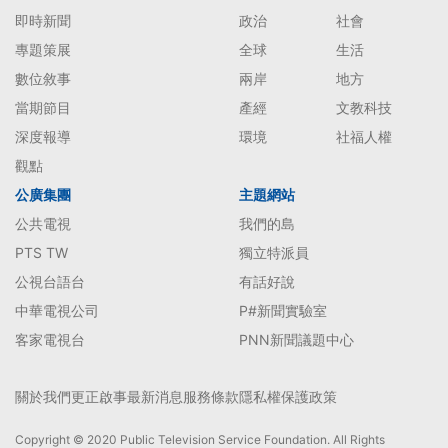
即時新聞
政治
社會
專題策展
全球
生活
數位敘事
兩岸
地方
當期節目
產經
文教科技
深度報導
環境
社福人權
觀點
公廣集團
主題網站
公共電視
我們的島
PTS TW
獨立特派員
公視台語台
有話好說
中華電視公司
P#新聞實驗室
客家電視台
PNN新聞議題中心
關於我們
更正啟事
最新消息
服務條款
隱私權保護政策
Copyright © 2020 Public Television Service Foundation. All Rights