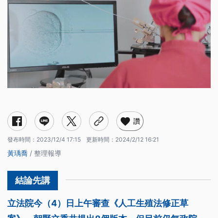
現行的《人工生殖法》規範？
爭議點1：單身者及女同志配偶可先修法適用？
爭議點2：是否開放代理孕母？
爭議點3：修法可解決少子女化危機？
讚
發布時間：
2023/12/4 17:15
更新時間：
2024/2/12 16:21
黃瑀喬
/ 整理報導
立法院今（4）日上午審查《人工生殖法修正草