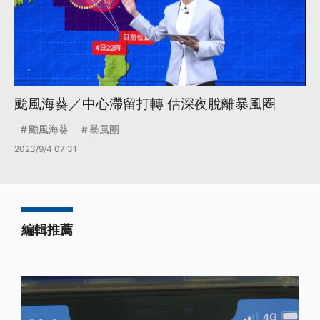
颱風海葵／中心滯留打轉 估深夜脫離暴風圈
颱風海葵
暴風圈
2023/9/4 07:31
編輯推薦