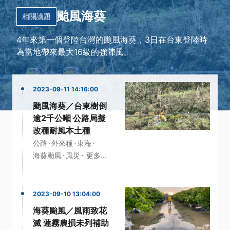
颱風海葵
相關議題
4年來第一個登陸台灣的颱風海葵，3日在台東登陸時
為當地帶來最大16級的強陣風。
2023-09-11 14:16:00
颱風海葵／台東樹倒
逾2千公噸 公路局擬
改種耐風本土種
·
·
·
公路
外來種
東海
·
·
海葵颱風
風災
更多...
2023-09-10 13:04:00
海葵颱風／風雨致花
滅 蓮霧農損未列補助