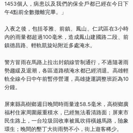
1453個人，病患以及我們的保全戶都已經在今日下
午4點前全數撤離完畢。」
入夜之後，包括苓雅、前鎮、鳳山、仁武區在3小時
內的雨量都超過100毫米，造成鳳山建國路二段、前
鎮德昌路、輕軌凱旋站附近多處淹水。
警方冒雨在馬路上拉出封鎖線管制通行，不過隨著雨
勢趨緩及退潮，各區道路積淹水都已經消退。高雄輕
軌全線今日中午前暫停營運，高雄捷運調整班距為10
分鐘。
屏東縣高樹鄉週日晚間時雨量達58.5毫米，高樹鄉廣
福村住家周圍嚴重積水，已經無法看清路面；屏東市
民生路上，一台垃圾回收車被風吹得橫越馬路，險象
環生；晚間的墾丁大街雨勢不小，街上遊客稀少。