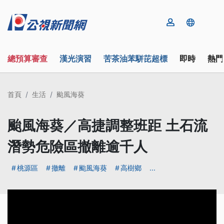
總預算審查
漢光演習
苦茶油苯駢芘超標
即時
熱門
首頁
生活
颱風海葵
颱風海葵／高捷調整班距 土石流
潛勢危險區撤離逾千人
桃源區
撤離
颱風海葵
高樹鄉
...