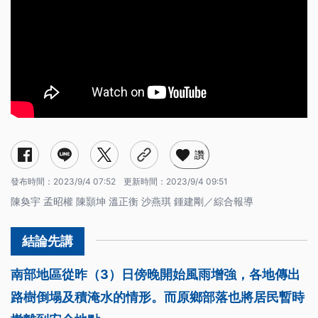
讚
發布時間：
2023/9/4 07:52
更新時間：
2023/9/4 09:51
陳奐宇 孟昭權 陳顥坤 溫正衡 沙燕琪 鍾建剛／綜合報導
南部地區從昨（3）日傍晚開始風雨增強，各地傳出
路樹倒塌及積淹水的情形。而原鄉部落也將居民暫時