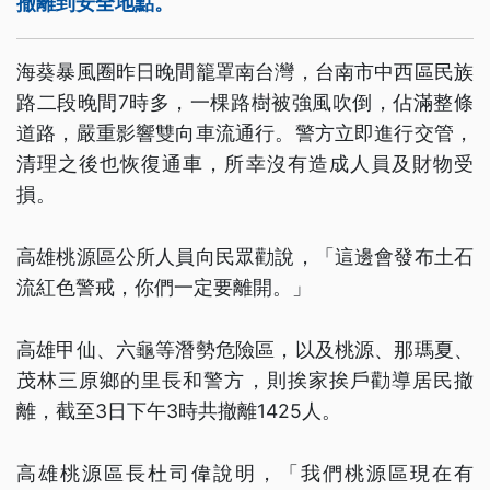
撤離到安全地點。
海葵暴風圈昨日晚間籠罩南台灣，台南市中西區民族
路二段晚間7時多，一棵路樹被強風吹倒，佔滿整條
道路，嚴重影響雙向車流通行。警方立即進行交管，
清理之後也恢復通車，所幸沒有造成人員及財物受
損。
高雄桃源區公所人員向民眾勸說，「這邊會發布土石
流紅色警戒，你們一定要離開。」
高雄甲仙、六龜等潛勢危險區，以及桃源、那瑪夏、
茂林三原鄉的里長和警方，則挨家挨戶勸導居民撤
離，截至3日下午3時共撤離1425人。
高雄桃源區長杜司偉說明，「我們桃源區現在有