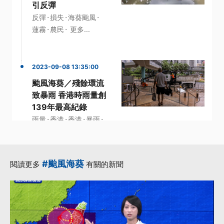
引反彈
·
·
·
反彈
損失
海葵颱風
·
·
蓮霧
農民
更多...
2023-09-08 13:35:00
颱風海葵／殘餘環流
致暴雨 香港時雨量創
139年最高紀錄
·
·
·
·
雨量
香港
香港
暴雨
海葵颱風
#颱風海葵
閱讀更多
有關的新聞