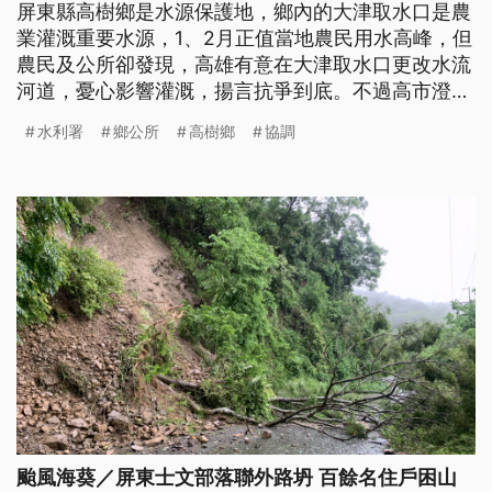
屏東縣高樹鄉是水源保護地，鄉內的大津取水口是農
業灌溉重要水源，1、2月正值當地農民用水高峰，但
農民及公所卻發現，高雄有意在大津取水口更改水流
河道，憂心影響灌溉，揚言抗爭到底。不過高市澄
清，是發現取水口分流處遭土石築堤阻塞，水流不到
水利署
鄉公所
高樹鄉
協調
高雄，才邀集相關單位協商並提出恢復原貌想法。
颱風海葵／屏東士文部落聯外路坍 百餘名住戶困山