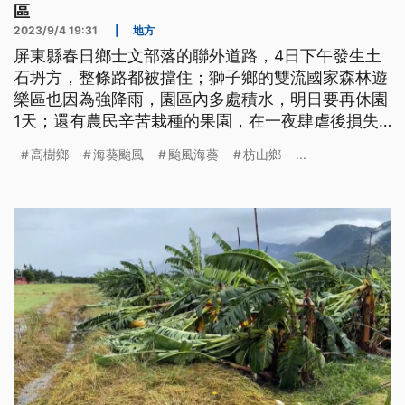
區
2023/9/4 19:31
|
地方
屏東縣春日鄉士文部落的聯外道路，4日下午發生土
石坍方，整條路都被擋住；獅子鄉的雙流國家森林遊
樂區也因為強降雨，園區內多處積水，明日要再休園
1天；還有農民辛苦栽種的果園，在一夜肆虐後損失
慘重。
高樹鄉
海葵颱風
颱風海葵
枋山鄉
...