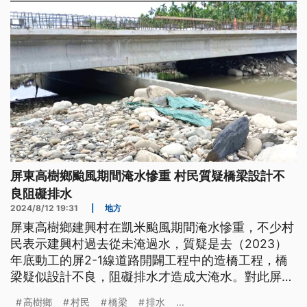
屏東高樹鄉颱風期間淹水慘重 村民質疑橋梁設計不
良阻礙排水
2024/8/12 19:31
|
地方
屏東高樹鄉建興村在凱米颱風期間淹水慘重，不少村
民表示建興村過去從未淹過水，質疑是去（2023）
年底動工的屏2-1線道路開闢工程中的造橋工程，橋
梁疑似設計不良，阻礙排水才造成大淹水。對此屏東
縣府下午趕緊澄清，淹水是因當日高樹累積雨量遠超
高樹鄉
村民
橋梁
排水
...