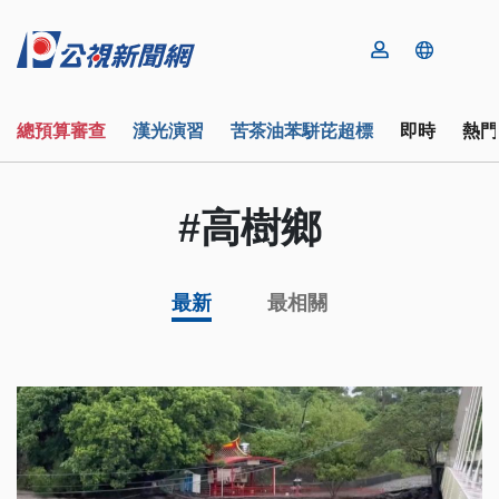
總預算審查
漢光演習
苦茶油苯駢芘超標
即時
熱門
#高樹鄉
最新
最相關