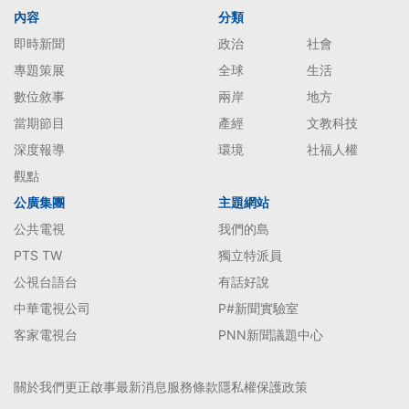
內容
分類
即時新聞
政治
社會
專題策展
全球
生活
數位敘事
兩岸
地方
當期節目
產經
文教科技
深度報導
環境
社福人權
觀點
公廣集團
主題網站
公共電視
我們的島
PTS TW
獨立特派員
公視台語台
有話好說
中華電視公司
P#新聞實驗室
客家電視台
PNN新聞議題中心
關於我們
更正啟事
最新消息
服務條款
隱私權保護政策