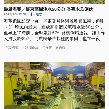
颱風海葵／屏東高樹淹水50公分 香蕉木瓜倒伏
2023/9/4 12:31
|
地方
海葵颱風影響全台，屏東雖然逐漸脫離暴風圈，但昨
（3）晚風雨最大，造成高樹鄉民宅積水近50公分，
至早上10時前，全縣累計57件路樹倒塌通報，讓工作
人員疲於奔命。而農民辛苦栽種的果樹，也在一夜肆
虐後東倒西歪。
高樹鄉
路樹倒塌
屏東
通報
...