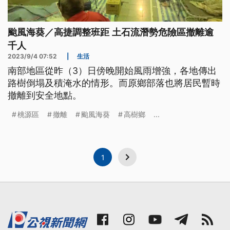
颱風海葵／高捷調整班距 土石流潛勢危險區撤離逾
千人
2023/9/4 07:52
|
生活
南部地區從昨（3）日傍晚開始風雨增強，各地傳出
路樹倒塌及積淹水的情形。而原鄉部落也將居民暫時
撤離到安全地點。
桃源區
撤離
颱風海葵
高樹鄉
...
1