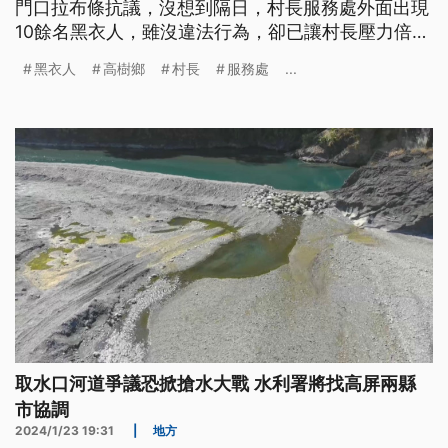
門口拉布條抗議，沒想到隔日，村長服務處外面出現
10餘名黑衣人，雖沒違法行為，卻已讓村長壓力倍
增，警方表示接獲通報到場處理，調查身分都是在地
黑衣人
高樹鄉
村長
服務處
...
人，但村長憂心自身安全，低調不回應。
取水口河道爭議恐掀搶水大戰 水利署將找高屏兩縣
市協調
2024/1/23 19:31
|
地方