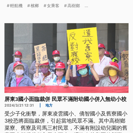
輕航機
檳榔
女乘客
高樹鄉
...
屏東3國小面臨裁併 民眾不滿附幼國小併入無幼小校
2024/3/21 12:31
|
地方
受少子化衝擊，屏東凌雲國小、僑智國小及舊寮國小
3校恐將面臨裁併，引起當地民眾不滿。其中高樹鄉
菜寮、舊寮及司馬三村民眾，不滿有附設幼兒園的舊