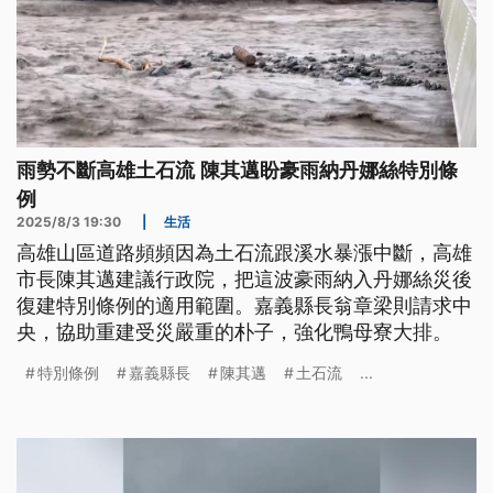
雨勢不斷高雄土石流 陳其邁盼豪雨納丹娜絲特別條
例
2025/8/3 19:30
|
生活
高雄山區道路頻頻因為土石流跟溪水暴漲中斷，高雄
市長陳其邁建議行政院，把這波豪雨納入丹娜絲災後
復建特別條例的適用範圍。嘉義縣長翁章梁則請求中
央，協助重建受災嚴重的朴子，強化鴨母寮大排。
特別條例
嘉義縣長
陳其邁
土石流
...