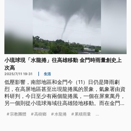
小琉球現「水龍捲」往高雄移動 金門時雨量創史上
次高
2025/7/11 19:31
|
生活
低壓影響，南部地區和金門今（11）日仍是降雨劇
烈，在高屏地區甚至出現龍捲風的景象，氣象署由資
料研判，今日至少有兩個龍捲風，一個在屏東萬丹，
另一個則從小琉球海域往高雄陸地移動。而在金門，
清晨時雨量就高達74毫米，創下歷史上第2高紀錄，
宗教團體
高樹鄉
水龍捲
累積雨量
...
多處地區也出現積淹水，還有牛隻受困，氣象署預
估，本島在入夜後雨勢可望逐漸趨緩。