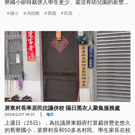
寮國小卻得裁併入學生更少、還沒有幼兒園的新豐國
小，造成家長及學童不便，上午到屏東縣政府陳抗、
國小
高樹鄉
寮國
民眾
...
反對廢校。
屏東村長率居民抗議併校 隔日黑衣人聚集服務處
2024/2/27 19:31
|
地方
上週日（25日），為抗議屏東縣府打算裁併歷史悠久
的舊寮國小，菜寮村長和50多名村民、學生家長在校