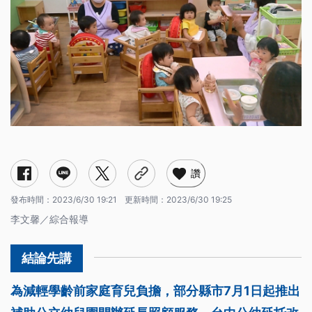
台中市：7/1延托5人成班 收費六都最低
台南市：7/1起1人成班 每小時收費不超過50元
高雄市：7/1起1人成班 每小時收費不超過50元
讚
發布時間：
2023/6/30 19:21
更新時間：
2023/6/30 19:25
李文馨／綜合報導
為減輕學齡前家庭育兒負擔，部分縣市7月1日起推出