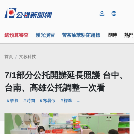
總預算審查
漢光演習
苦茶油苯駢芘超標
即時
熱門
首頁
文教科技
7/1部分公托開辦延長照護 台中、
台南、高雄公托調整一次看
收費
時間
寒暑假
標準
...