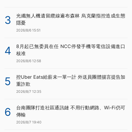
光纖無人機遺留纜線遍布森林 烏克蘭指控造成生態
3
隱憂
2026/8/6 15:51
8月起已無委員在任 NCC停發手機等電信設備進口
4
核准
2026/8/6 12:58
控Uber Eats給薪未一單一計 外送員團體揚言提告加
5
重詐欺
2026/8/7 12:35
台南團隊打造社區通訊鏈 不用行動網路、Wi-Fi仍可
6
傳輸
2026/8/7 19:40