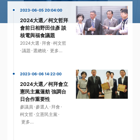
2023-06-05 20:04:00
2024大選／柯文哲拜
會前日相野田佳彥 談
核電與福食議題
·
·
2024大選
拜會
柯文哲
·
·
·
議題
選總統
更多...
2023-06-06 14:22:00
2024大選／柯拜會立
憲民主黨蓮舫 強調台
日合作重要性
·
·
·
參議員
參選人
拜會
·
·
柯文哲
立憲民主黨
更多...