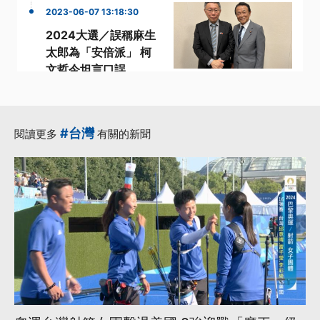
2023-06-07 13:18:30
2024大選／誤稱麻生
太郎為「安倍派」 柯
文哲今坦言口誤
·
·
2024大選
參選人
·
·
柯文哲
麻生太郎
·
侯友宜
更多...
#台灣
閱讀更多
有關的新聞