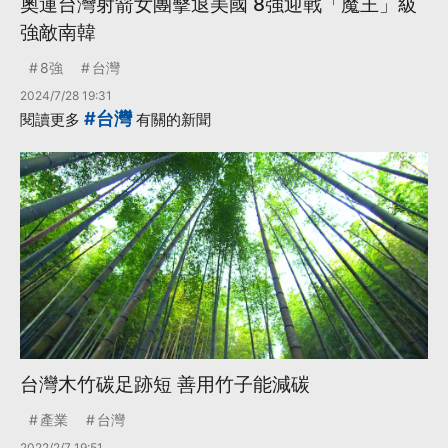
奧運台灣射箭女團擊退美國 8強迎戰「魔王」級
強敵南韓
8強
台灣
2024/7/28 19:31
#台灣
閱讀更多
有關的新聞
台灣木竹碳足跡短 善用竹子能減碳
產業
台灣
2022/2/7 19:51