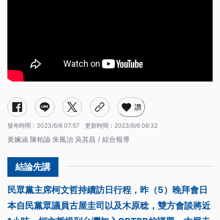
讚
發布時間：
2023/6/6 07:57
更新時間：
2023/6/6 08:32
黃姵涵 陳柏諭 朱鳳治 吳其昌 / 綜合報導
民眾黨主席柯文哲持續訪日行程，昨（5）晚拜會日
本自民黨眾議員古屋圭司以及木原稔，雙方會談將近