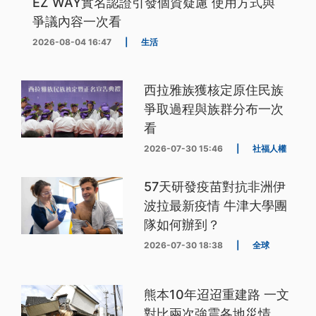
EZ WAY實名認證引發個資疑慮 使用方式與
爭議內容一次看
2026-08-04 16:47
|
生活
西拉雅族獲核定原住民族
爭取過程與族群分布一次
看
2026-07-30 15:46
|
社福人權
57天研發疫苗對抗非洲伊
波拉最新疫情 牛津大學團
隊如何辦到？
2026-07-30 18:38
|
全球
熊本10年迢迢重建路 一文
對比兩次強震各地災情