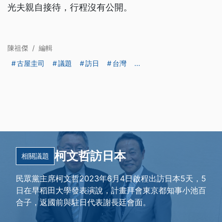
光夫親自接待，行程沒有公開。
陳祖傑
/
編輯
古屋圭司
議題
訪日
台灣
...
柯文哲訪日本
相關議題
民眾黨主席柯文哲2023年6月4日啟程出訪日本5天，5
日在早稻田大學發表演說，計畫拜會東京都知事小池百
合子，返國前與駐日代表謝長廷會面。