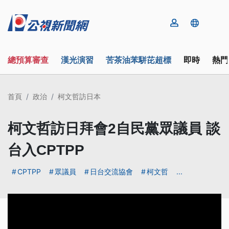
總預算審查
漢光演習
苦茶油苯駢芘超標
即時
熱門
首頁
政治
柯文哲訪日本
柯文哲訪日拜會2自民黨眾議員 談
台入CPTPP
CPTPP
眾議員
日台交流協會
柯文哲
...