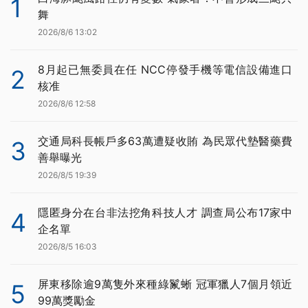
1
舞
2026/8/6 13:02
8月起已無委員在任 NCC停發手機等電信設備進口
2
核准
2026/8/6 12:58
交通局科長帳戶多63萬遭疑收賄 為民眾代墊醫藥費
3
善舉曝光
2026/8/5 19:39
隱匿身分在台非法挖角科技人才 調查局公布17家中
4
企名單
2026/8/5 16:03
屏東移除逾9萬隻外來種綠鬣蜥 冠軍獵人7個月領近
5
99萬獎勵金